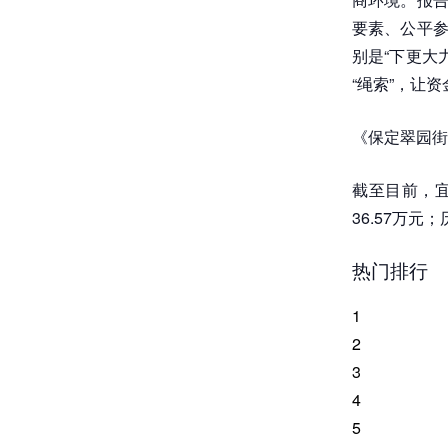
要素、公平参
别是“下更大
“绳索”，让
《保定翠园街
截至目前，
36.57万
热门排行
1
2
3
4
5