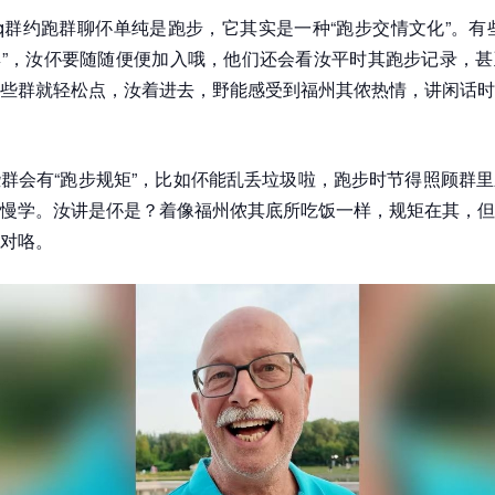
q群约跑群聊伓单纯是跑步，它其实是一种“跑步交情文化”。有
”，汝伓要随随便便加入哦，他们还会看汝平时其跑步记录，甚
些群就轻松点，汝着进去，野能感受到福州其侬热情，讲闲话时
群会有“跑步规矩”，比如伓能乱丢垃圾啦，跑步时节得照顾群
慢学。汝讲是伓是？着像福州侬其底所吃饭一样，规矩在其，但
对咯。