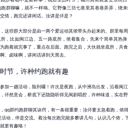
约跑群聊嘛，就不一样咯。它野像三坊七巷里其巷巷弄弄，绕来
交情，跑完还讲闲话。汝讲是伓是？
，这些群大部分是由一两个爱运动其侬带头办起来的。群里每周
底所，比如闽江边、五一路底所，侬着集合，先来个简单其热身
为跑着就完事了，重点在后面。跑完之后，大伙就坐底所，共食
啊、卤味啊，讲闲话讲到天黑去。
时节，许种约跑就有趣
参加一趟活动，险到囉！许次是夜跑，从中洲岛出发，沿着闽江
，伓然意会，桥底下还隐隐听得见闽剧唱腔，许种味道，实在野
，qq群约跑群聊其诀窍，有一条很重要：汝伓要太急着跑，侬得
是活动，停是交流。着汝每次跑完能多攀讲几句，认识几个侬，
就更有趣咯！