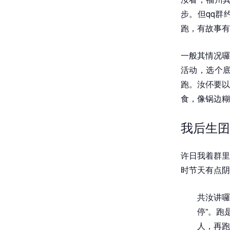
步。但qq群
跑，有故事有
一般其情况囉
活动，选个
跑。汝伓要以
食，像锅边糊
我后生囝
许日我着群里
时节天有点阴
共汝讲囉
停”。跑
人，再跑