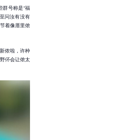
些群号称是“福
至问汝有没有
节着像厝里侬
里新侬啦，许种
野伓会让侬太