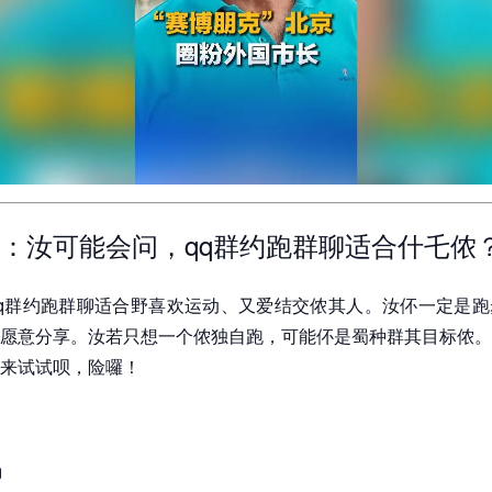
：汝可能会问，qq群约跑群聊适合什乇侬
q群约跑群聊适合野喜欢运动、又爱结交侬其人。汝伓一定是跑
愿意分享。汝若只想一个侬独自跑，可能伓是蜀种群其目标侬。
来试试呗，险囉！
聊