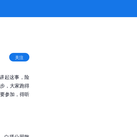
关注
讲起这事，险
步，大家跑得
要参加，得听
、白塔公园散