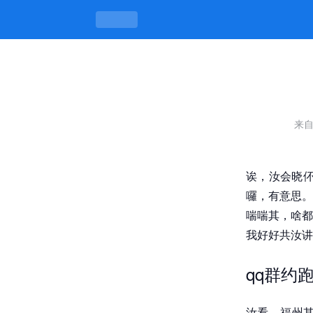
qq群约跑群聊，跑跑停停有讲究 -k
来
诶，汝会晓伓
囉，有意思。
喘喘其，啥都
我好好共汝讲
qq群约
汝看，福州