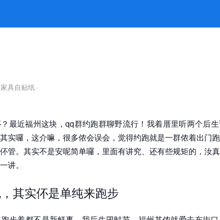
8凯发官网
自家具自贴纸
·
？最近福州这块，qq群约跑群聊野流行！我着厝里听两个后生
其实囉，这介嘛，很多侬会误会，觉得约跑就是一群侬着出门跑
伓管。其实不是安呢简单囉，里面有讲究、还有些规矩的，汝真
一讲。
跑，其实伓是单纯来跑步
其跑步着都不是新鲜事，我后生囝时节，福州其侬就爱去东街口