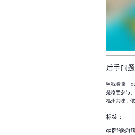
后手问题
照我看囉，q
是愿意参与、
福州其味，侬
标签：
qq群约跑群