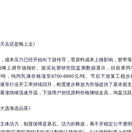
天去还是晚上去》
，成本压力已经开始向下游传导，受原料成本上移影响，胶带母
相继上调市场报价。据买化塑研究院监测数据显示，目前苯丙
00元/吨，纯丙乳液价格涨至6700-6900元/吨。节后下游复工
液等行业开工率持续回升，刚需逐步释放为市场提供了基本面支
看涨情绪迅速升温，下游用户担忧原料价格继续走高，询盘活跃
大选海选品茶》
主体活力，制度保障是基石。活力的释放，离不开稳定公平透明
强调“完善民营经济促进法配套法规政策”，从法律和制度上保