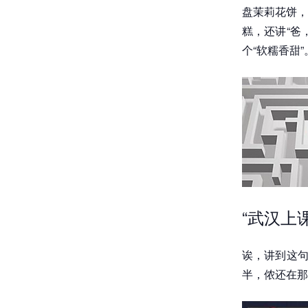
盘茉莉花饼，
糕，还讲“爸
个“软糯香甜”
“武汉上
诶，讲到这句
半，侬还在那