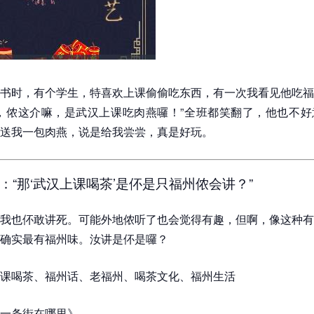
书时，有个学生，特喜欢上课偷偷吃东西，有一次我看见他吃福
，侬这介嘛，是武汉上课吃肉燕囉！”全班都笑翻了，他也不好
送我一包肉燕，说是给我尝尝，真是好玩。
：“那‘武汉上课喝茶’是伓是只福州侬会讲？”
我也伓敢讲死。可能外地侬听了也会觉得有趣，但啊，像这种有
确实最有福州味。汝讲是伓是囉？
课喝茶、福州话、老福州、喝茶文化、福州生活
一条街在哪里》