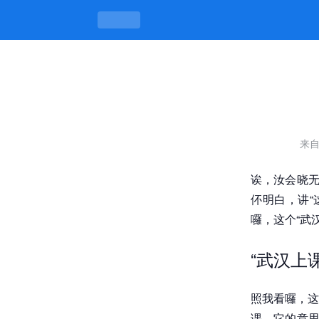
武汉上课喝茶，喝的是“闲情”，不是“规
来
诶，汝会晓无
伓明白，讲“
囉，这个“武
“武汉上
照我看囉，这
课。它的意思