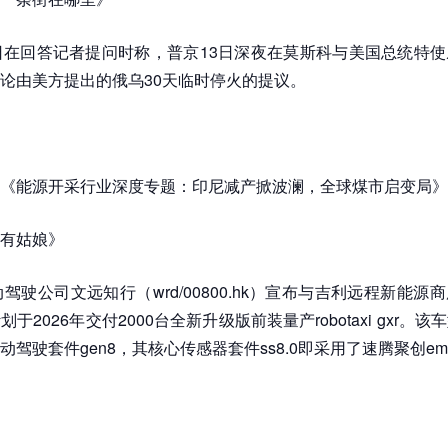
日在回答记者提问时称，普京13日深夜在莫斯科与美国总统特
论由美方提出的俄乌30天临时停火的提议。
《能源开采行业深度专题：印尼减产掀波澜，全球煤市启变局》
有姑娘》
动驾驶公司文远知行（wrd/00800.hk）宣布与吉利远程新能源
于2026年交付2000台全新升级版前装量产robotaxi gxr。
驾驶套件gen8，其核心传感器套件ss8.0即采用了速腾聚创em4