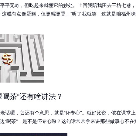
平平无奇，但吃起来就懂它的妙处。上回我陪我囝去三坊七巷，
，这糕有点像蛋糕，但更糯更香！”听了我就笑：这就是咱福州
。
课喝茶”还有啥讲法？
老话囉，它还有个意思，就是“伓专心”。就好比说，侬在课堂
边“喝茶”，是不是伓专心囉？这句话常常拿来讲那些做事心不在