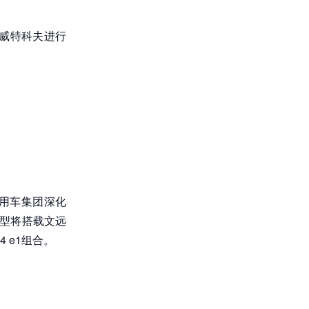
使威特科夫进行
商用车集团深化
该车型将搭载文远
 e1组合。