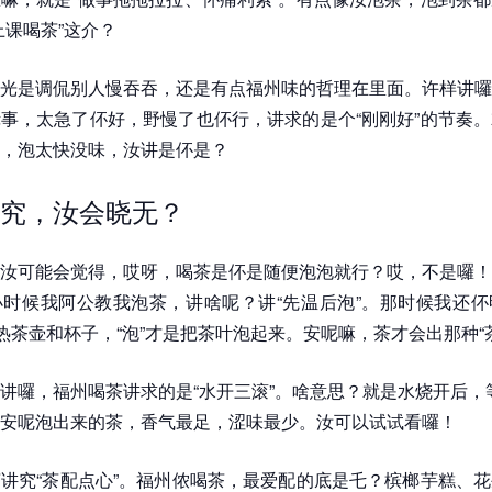
上课喝茶”这介？
光是调侃别人慢吞吞，还是有点福州味的哲理在里面。许样讲囉
事，太急了伓好，野慢了也伓行，讲求的是个“刚刚好”的节奏
，泡太快没味，汝讲是伓是？
究，汝会晓无？
汝可能会觉得，哎呀，喝茶是伓是随便泡泡就行？哎，不是囉！
时候我阿公教我泡茶，讲啥呢？讲“先温后泡”。那时候我还伓
温热茶壶和杯子，“泡”才是把茶叶泡起来。安呢嘛，茶才会出那种“
讲囉，福州喝茶讲求的是“水开三滚”。啥意思？就是水烧开后，
安呢泡出来的茶，香气最足，涩味最少。汝可以试试看囉！
讲究“茶配点心”。福州侬喝茶，最爱配的底是乇？槟榔芋糕、