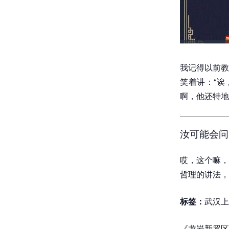
我记得以前教
笑着讲：“诶
啊，他还特地
汝可能会问
哎，这个嘛，
哲理的讲法，
标签：
武汉上
《龙岩新罗区