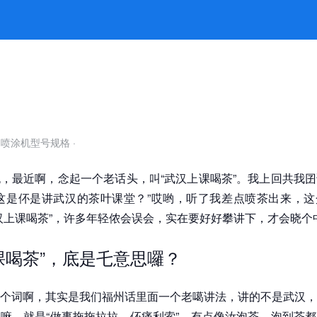
矩” -k8凯发官网
自喷涂机型号规格
·
，最近啊，念起一个老话头，叫“武汉上课喝茶”。我上回共我
这是伓是讲武汉的茶叶课堂？”哎哟，听了我差点喷茶出来，这
汉上课喝茶”，许多年轻侬会误会，实在要好好攀讲下，才会晓个
课喝茶”，底是乇意思囉？
个词啊，其实是我们福州话里面一个老噶讲法，讲的不是武汉，
嘛，就是“做事拖拖拉拉、伓痛利索”。有点像汝泡茶，泡到茶