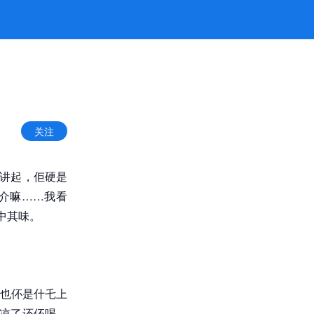
关注
囝讲起，佢硬是
介嘛……我看
中其味。
也伓是什乇上
都凉了还伓喝，