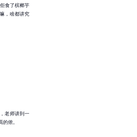
佢食了槟榔芋
味嘛，啥都讲究
上，老师讲到一
焉的侬。