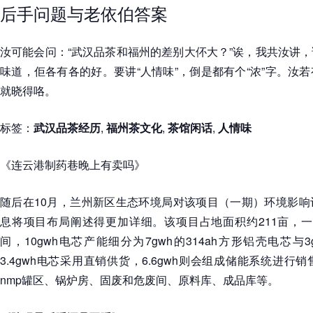
后手问题与老依伯答案
汝可能会问：“武汉品茶和福州的差别大伓大？”诶，我共汝讲
味道，佢各有各的好。要讲“人情味”，倒是都有个“浓”字。汝
就晓得咯。
标签：
武汉品茶经历
,
福州茶文化
,
茶馆闲话
,
人情味
《连云港制药巷晚上有卖吗》
随后在10月，兰州新区生态环境局对该项目（一期）环境影响
息将项目布局阐述得更加详细。该项目占地面积约211亩，一期
间，10gwh电芯产能细分为7gwh的314ah方形铝壳电芯与3
3.4gwh电芯采用直销供货，6.6gwh则会组成储能系统进
nmp罐区、锅炉房、固废和危废间、原料库、成品库等。