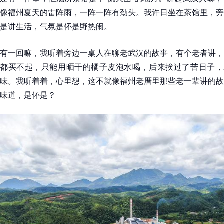
像福州夏天的雷阵雨，一阵一阵有劲头。我许日坐在茶馆里，旁
是讲生活，气氛是伓是野热闹。
有一回嘛，我听着旁边一桌人在聊老武汉的故事，有个老者讲，
都买不起，只能用晒干的橘子皮泡水喝，后来挨过了苦日子，才
味。我听着着，心里想，这不就像福州老厝里那些老一辈讲的故
味道，是伓是？