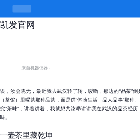
武汉品茶经历，茶里茶外有讲究 -k8
凯发官网
来自机器仪器
·
诶，汝会晓无，最近我去武汉转了转，嗳哟，那边的“品茶”倒
（茶馆）里喝茶那种品茶，而是讲“体验生活，品人品事”那种
究“茶味”，讲着讲着，我就想共汝攀讲讲我在武汉的品茶经历
味。
一壶茶里藏乾坤