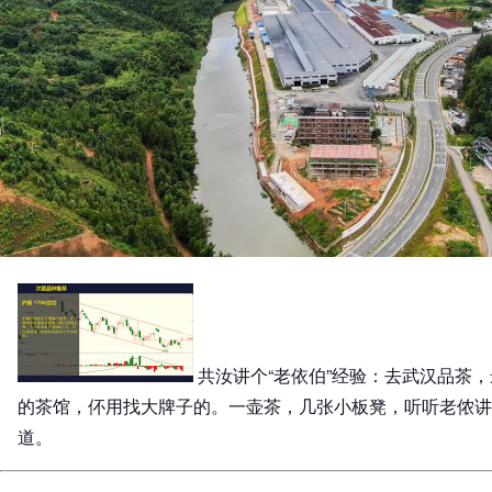
共汝讲个“老依伯”经验：去武汉品茶
的茶馆，伓用找大牌子的。一壶茶，几张小板凳，听听老侬讲
道。