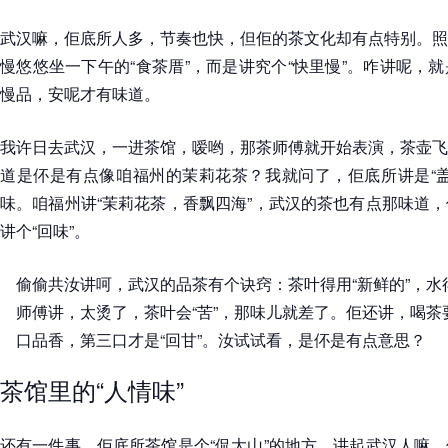
武汉嘛，佢底所人多，节奏也快，但佢的茶文化却有点特别。照
慢悠悠坐一下午的“食茶厝”，而是讲究个“快里慢”。咋讲呢，
慢品，安呢才有味道。
我许日去武汉，一进茶馆，嗳哟，那茶师傅就开始表演，茶壶飞
道是伓是有点像咱福州的茉莉花茶？我就问了，佢底所讲是“盖
味。咱福州讲“茉莉花茶，香飘四海”，武汉的茶也有点那味道
讲个“回味”。
偷偷共汝讲呵，武汉的品茶有个诀窍：茶叶得用“新鲜的”，水
师傅讲，太烫了，茶叶会“苦”，那味儿就差了。佢还讲，喝
口品香，第三口才是“回甘”。汝试试看，是伓是有点意思？
茶馆里的“人情味”
还有一件事，佢底所茶馆是个“侃大山”的地方。讲起武汉人嘛