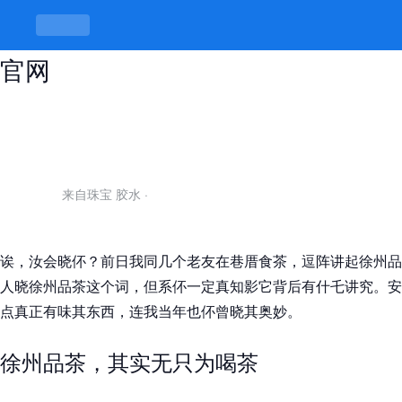
徐州品茶，水里水外有门道 -k8凯发
官网
来自珠宝 胶水
·
诶，汝会晓伓？前日我同几个老友在巷厝食茶，逗阵讲起徐州品
人晓徐州品茶这个词，但系伓一定真知影它背后有什乇讲究。安
点真正有味其东西，连我当年也伓曾晓其奥妙。
徐州品茶，其实无只为喝茶