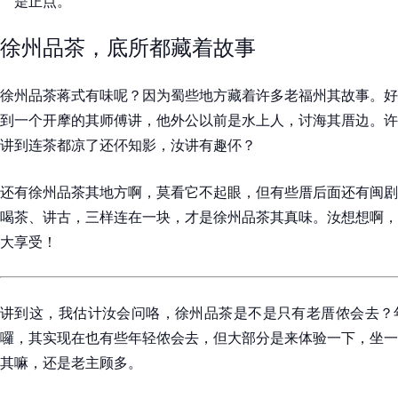
是正点。
徐州品茶，底所都藏着故事
徐州品茶蒋式有味呢？因为蜀些地方藏着许多老福州其故事。好
到一个开摩的其师傅讲，他外公以前是水上人，讨海其厝边。许
讲到连茶都凉了还伓知影，汝讲有趣伓？
还有徐州品茶其地方啊，莫看它不起眼，但有些厝后面还有闽剧
喝茶、讲古，三样连在一块，才是徐州品茶其真味。汝想想啊，
大享受！
讲到这，我估计汝会问咯，徐州品茶是不是只有老厝侬会去？
囉，其实现在也有些年轻侬会去，但大部分是来体验一下，坐一
其嘛，还是老主顾多。