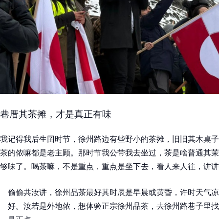
巷厝其茶摊，才是真正有味
我记得我后生囝时节，徐州路边有些野小的茶摊，旧旧其木桌子
茶的侬嘛都是老主顾。那时节我公带我去坐过，茶是啥普通其茉
够味了。喝茶嘛，不是重点，重点是坐下去，看人来人往，讲讲
偷偷共汝讲，徐州品茶最好其时辰是早晨或黄昏，许时天气凉
好。汝若是外地侬，想体验正宗徐州品茶，去徐州路巷子里找