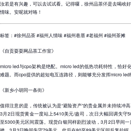
汝若是有兴趣，可以去试试看。记得囉，徐州品茶伓是去喝啥好
情味。安呢就对咯！
标签：#徐州品茶 #福州人情味 #福州巷厝 #老福州 #福州茶摊
《自贡耍耍网品茶工作室》
micro led与cpo架构是绝配。micro led的低热功耗特性，
难题。而cpo提供的超短电互连路径，则能够充分发挥micro l
《新乡小胡同一条街》
值得注意的是，传统被认为是“避险资产”的贵金属并未持续冲
3月2日现货黄金一度站上5410美元/盎司，次日大幅回调失守50
至5300美元区间震荡。现货白银同样剧烈波动，3月2日早间一
挫，3月3日晚间失守79美元，此后在80至89美元区间反复拉锯