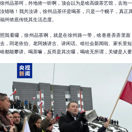
徐州品茶呵，外地侬一听啊，顶会以为是啥高级茶艺馆，去泡一
汝错咯！我共汝讲，徐州品茶伓是喝茶，只是一个幌子，真正其
福州侬底传统其生活态度。
照我看囉，徐州品茶啊，就是在徐州路一带，啥巷巷弄弄里面
去，同老依伯、老阿姨讲古、讲闲话。啥社会新闻啦、家长里短
啥都能攀讲。喝茶嘛，反而是其次囉，喝啥无所谓，关键是人要