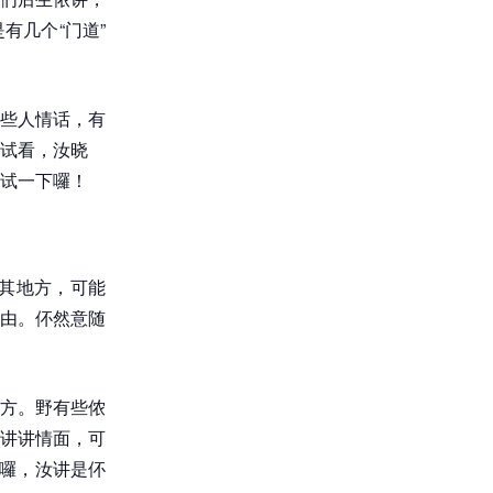
有几个“门道”
些人情话，有
试看，汝晓
试一下囉！
其地方，可能
由。伓然意随
地方。野有些侬
讲讲情面，可
密囉，汝讲是伓