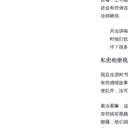
还会有些侬在
汝得晓得。
共汝讲咯
时他们也
伓？很多
私密相册视
我后生囝时节
有些感情故事
便乱开，汝可
着汝看嘛，这
存些搞笑视频
能囉，他们就