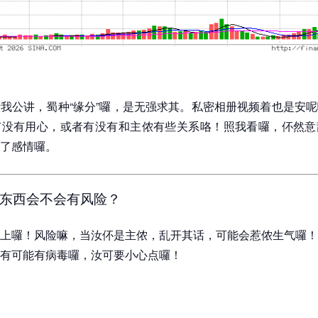
我公讲，蜀种“缘分”囉，是无强求其。私密相册视频着也是安
有没有用心，或者有没有和主侬有些关系咯！照我看囉，伓然意
了感情囉。
东西会不会有风险？
上囉！风险嘛，当汝伓是主侬，乱开其话，可能会惹侬生气囉！
有可能有病毒囉，汝可要小心点囉！