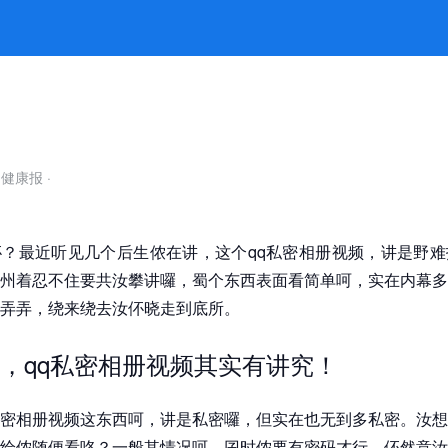
码也无用！ -k8凯发官网
自健康报
·
？最近听见几个后生侬在讲，这个qq私密相册视频，讲是野难
州着忍不住要共汝攀讲囉，蜀个东西表面看简单呵，实在内幕多
弄弄，绕来绕去汝伓晓走到底所。
，qq私密相册视频其实有讲究！
密相册视频这东西呵，讲是私密囉，但实在也无到多私密。汝想
给侬随便看咯？一般其情况呵，囝时侬要有密码才行。伓然意汝