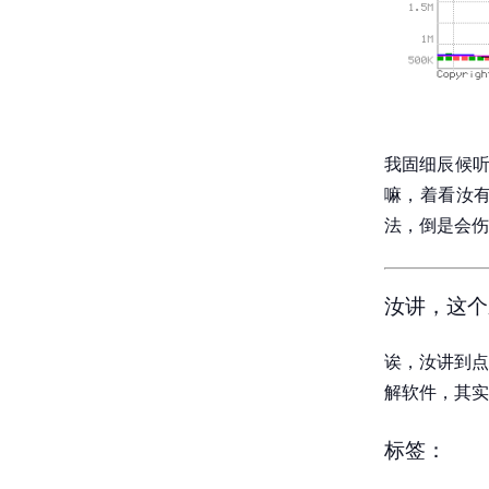
我固细辰候听
嘛，着看汝
法，倒是会伤
汝讲，这个
诶，汝讲到点
解软件，其实
标签：