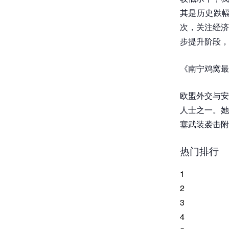
其是历史跌
次，关注经济
步提升阶段，
《南宁鸡窝最
欧盟外交与安
人士之一。她
塞武装袭击附
热门排行
1
2
3
4