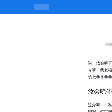
怎么找到qq私密相册视频，囝时无密
来
诶，汝会晓伓
介嘛，我老福
坊七巷其巷巷
汝会晓伓
这介嘛……私
密囉，怎可能