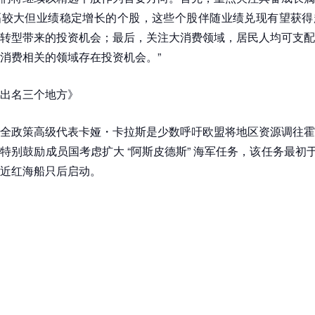
幅较大但业绩稳定增长的个股，这些个股伴随业绩兑现有望获得
转型带来的投资机会；最后，关注大消费领域，居民人均可支配
消费相关的领域存在投资机会。”
出名三个地方》
全政策高级代表卡娅・卡拉斯是少数呼吁欧盟将地区资源调往霍
特别鼓励成员国考虑扩大 “阿斯皮德斯” 海军任务，该任务最初于 2
近红海船只后启动。