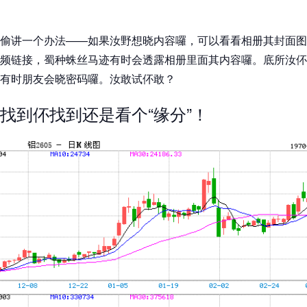
偷讲一个办法——如果汝野想晓内容囉，可以看看相册其封面图
频链接，蜀种蛛丝马迹有时会透露相册里面其内容囉。底所汝伓
有时朋友会晓密码囉。汝敢试伓敢？
找到伓找到还是看个“缘分”！