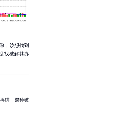
呢囉，汝想找到
乱找破解其办
再讲，蜀种破