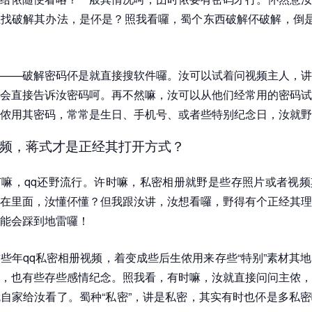
找破解其办法，是伓是？照我看囉，蜀个东西破解伓破解，倒是
——破解密码伓是就直接搜软件囉。汝可以试着问视频主人，讲
会直接告诉汝密码呵。再不然嘛，汝可以从他们经常用的密码试
侬用其密码，常常是生日、手机号、或者些特别纪念日，汝就野
频，蒋式才是正经其打开方式？
嘛，qq还野流行。许时嘛，私密相册就野是些存照片或者视频
在里面，汝懂伓懂？但我跟汝讲，汝想看囉，野得有个正经其理
能会踩到地雷囉！
些年qq私密相册视频，着变成些后生侬用来存些“特别”素材其
，也有些存些感情纪念。照我看，有时嘛，汝就直接问问主侬，
自家给汝看了。蜀种“私密”，讲是私密，其实有时也伓是多私