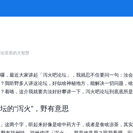
如真泻火 -k8凯发官网
自论语里的大智慧
·
囉，最近大家讲起「泻火吧论坛」，我就忍不住要问一句：汝会
？我听野多人讲这论坛，好似啥神秘地方，能解决一切问题，啥
？着咯，这介我就要共汝好好攀讲一下，泻火吧论坛到底底所是
坛的“泻火”，野有意思
」这两个字，听起来好像是啥中药方子，或者是食啥凉茶，其实
正野有福州味。福州侬讲「泻火」，那是啥意思？照我看囉，应