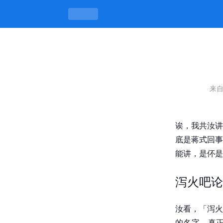
泻火吧论坛(总汇全部内容)，讲闲话不
来
诶，我共汝讲
底是蒋式回事
能讲，是伓是
泻火吧论
汝看，「泻火
的名字，真