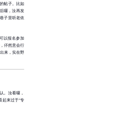
趣的帖子。比如
然后囉，汝再发
在巷子里听老依
可以报名参加
，伓然意会行
出来，实在野
辨认。汝看囉，
起来过于“专