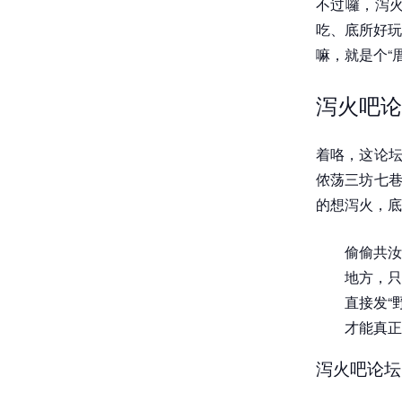
不过囉，泻
吃、底所好玩
嘛，就是个“
泻火吧论
着咯，这论坛
侬荡三坊七巷
的想泻火，底
偷偷共汝
地方，只
直接发“
才能真正
泻火吧论坛