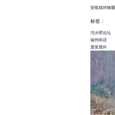
安呢就对咯囉
标签：
泻火吧论坛
福州闲话
厝里厝外