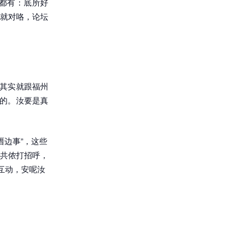
都有：底所好
就对咯，论坛
，其实就跟福州
现的。汝要是真
厝边事”，这些
共侬打招呼，
互动，安呢汝