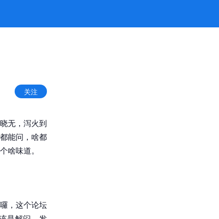
关注
晓无，泻火到
都能问，啥都
个啥味道。
囉，这个论坛
该是解闷、发