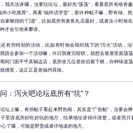
，我共汝讲囉，汝要玩论坛，最好先“荡荡”，看看底所有啥有
福州小吃推荐”，再看“福州话学堂”，那许种帖子嘛，野有味。
自家晓得的“门道”，比如底所有家鱼丸店最好，或者汝小时候
种才会引侬来攀讲。
还有些特别的活动，比如有时候会组织线下的“泻火”活动，汝
我囝去参加一个活动嘛，许日我食完暗暝，就想去巷厝里面荡荡
蜀间门面平平其锅边店，底所坐几位老依伯着下棋，许种味道荡
就感觉，这正正是老福州其味。
问：泻火吧论坛底所有“坑”？
论坛上嘛，有些帖子看起来野热闹，其实是“广告帖”，汝要会
子里讲底所好吃好玩的地方，结果地址讲得伓清楚，或者照片看
小心了囉，可能是野贵或者伓地道的地方。