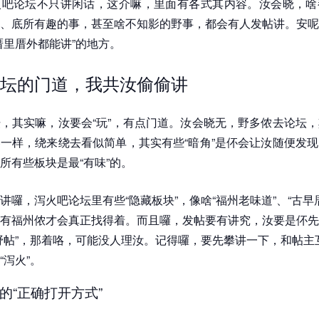
火吧论坛不只讲闲话，这介嘛，里面有各式其内容。汝会晓，啥
、底所有趣的事，甚至啥不知影的野事，都会有人发帖讲。安呢
厝里厝外都能讲”的地方。
坛的门道，我共汝偷偷讲
，其实嘛，汝要会“玩”，有点门道。汝会晓无，野多侬去论坛
一样，绕来绕去看似简单，其实有些“暗角”是伓会让汝随便发
所有些板块是最“有味”的。
讲囉，泻火吧论坛里有些“隐藏板块”，像啥“福州老味道”、“古早
有福州侬才会真正找得着。而且囉，发帖要有讲究，汝要是伓先
野帖”，那着咯，可能没人理汝。记得囉，要先攀讲一下，和帖主
“泻火”。
的“正确打开方式”