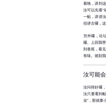
着咯，讲到这
汝可以先看“
一帖，讲讲汝
伯讲古囉，这
另外囉，论坛
囉。上回我带
到巷尾，看见
有味。彼刻我
汝可能会
汝问得好囉，
汝只要看到帖
业”，那就要