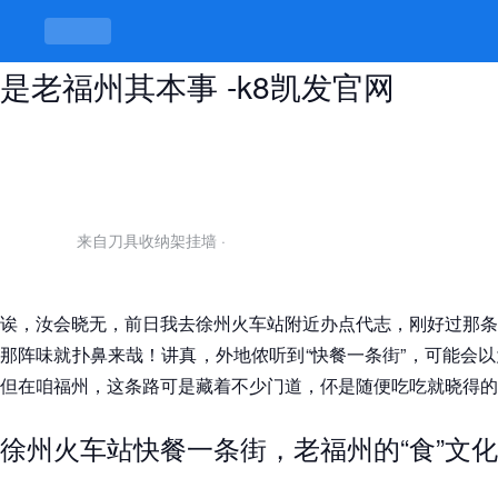
徐州火车站快餐一条街，吃出门道才
是老福州其本事 -k8凯发官网
来自刀具收纳架挂墙
·
诶，汝会晓无，前日我去徐州火车站附近办点代志，刚好过那条
那阵味就扑鼻来哉！讲真，外地侬听到“快餐一条街”，可能会
但在咱福州，这条路可是藏着不少门道，伓是随便吃吃就晓得的
徐州火车站快餐一条街，老福州的“食”文