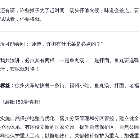
还有囉，许些摊子为了赶时间，汤头伓够火候，味道会差点。要
试试看，伓要将就。
汝可能会问：“师傅，许街有什乇菜是必点的？”
我共汝讲，必点其有两样：一是鱼丸汤，二是拌面。鱼丸要选弹
汁，安呢就对咯！
标签：
徐州火车站快餐一条街、福州小吃、鱼丸汤、拌面、老福
《襄阳150爱情街》
实施自然保护地整合优化，落实分级管理和分区管控，建立健全
护地体系。有序设立新的国家公园，提升自然保护区、自然公园
样性保护重大工程，以旗舰物种、关键物种保护为重点，加强重