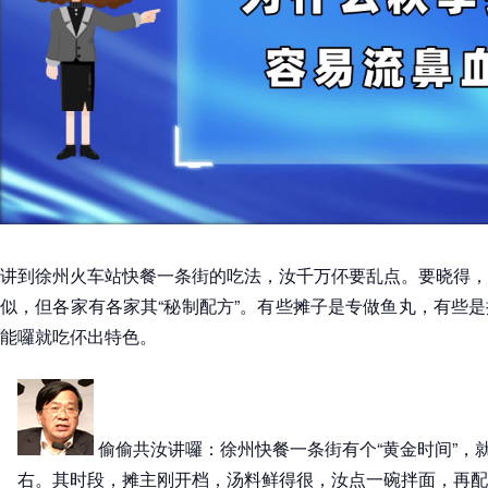
讲到徐州火车站快餐一条街的吃法，汝千万伓要乱点。要晓得，
似，但各家有各家其“秘制配方”。有些摊子是专做鱼丸，有些
能囉就吃伓出特色。
偷偷共汝讲囉：徐州快餐一条街有个“黄金时间”，
右。其时段，摊主刚开档，汤料鲜得很，汝点一碗拌面，再配