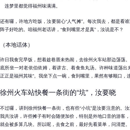
连梦里都觉得福州味满满。
还有囉，许地方吃饭，汝要留心“人气摊”。每次我去，都是看
阵子好吃的。咱福州老话讲，“食到嘴里才是真”，汝说是不？
（本地话体）
许日我食完早饭，想着趁巷厝未热闹，去徐州火车站那边荡荡。
底所坐一对老依伯依姆，着讲古、着食鱼丸汤。许种味道荡出来
正正是福州其味”。我坐下点一碗，食到嘴里，果然有够顺口，
徐州火车站快餐一条街的“坑”，汝要晓
不过囉，讲到徐州快餐一条街，也有些“小坑”是汝要注意的。
我共汝讲，许些摊子有时会随便加价，特别是外地口音的游客，
就会被多算几块。所以呢，去食之前，最好先看菜单，问清楚。