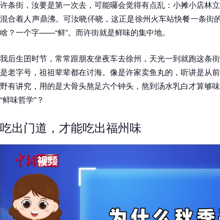
许条街，汝要是第一次去，可能囉会觉得有点乱：小摊小店林立
混合着人声鼎沸。可汝晓伓晓，这正是徐州火车站快餐一条街的
啥？一个字——“鲜”。而许街就是鲜味的集中地。
我后生囝时节，常常跟朋友坐夜车去徐州，天光一到就跑这条街
是老字号，祖祖辈辈都在讨海。像是许家卖鱼丸的，听讲是从前
野有讲究，用的是大骨头熬足六个钟头，熬到汤水乳白才算够味
“鲜味哲学”？
吃出门道，才能吃出福州味