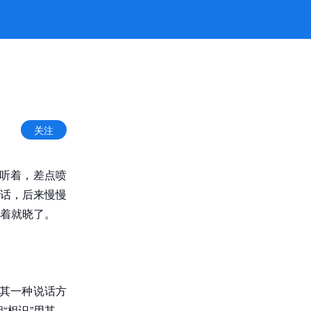
关注
一听着，差点喷
话，后来慢慢
着就晓了。
在其一种说话方
“相识”用其，