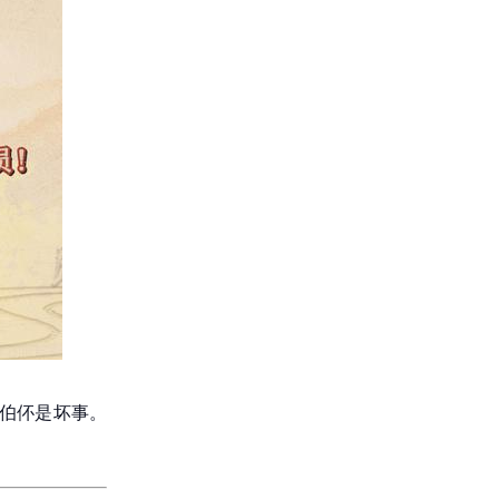
依伯伓是坏事。