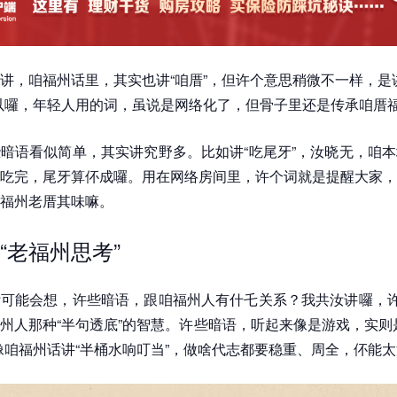
讲，咱福州话里，其实也讲“咱厝”，但许个意思稍微不一样，是
以囉，年轻人用的词，虽说是网络化了，但骨子里还是传承咱厝
暗语看似简单，其实讲究野多。比如讲“吃尾牙”，汝晓无，咱
吃完，尾牙算伓成囉。用在网络房间里，许个词就是提醒大家，
福州老厝其味嘛。
“老福州思考”
可能会想，许些暗语，跟咱福州人有什乇关系？我共汝讲囉，许
州人那种“半句透底”的智慧。许些暗语，听起来像是游戏，实则
像咱福州话讲“半桶水响叮当”，做啥代志都要稳重、周全，伓能