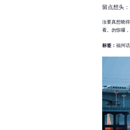
留点想头：
汝要真想晓得
看。勿惊囉，
标签：
福州话