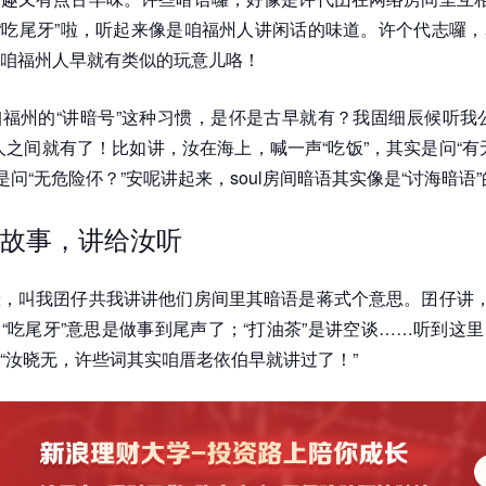
、“吃尾牙”啦，听起来像是咱福州人讲闲话的味道。许个代志囉
咱福州人早就有类似的玩意儿咯！
福州的“讲暗号”这种习惯，是伓是古早就有？我固细辰候听我
人之间就有了！比如讲，汝在海上，喊一声“吃饭”，其实是问“有
实是问“无危险伓？”安呢讲起来，soul房间暗语其实像是“讨海暗语
故事，讲给汝听
，叫我囝仔共我讲讲他们房间里其暗语是蒋式个意思。囝仔讲，
“吃尾牙”意思是做事到尾声了；“打油茶”是讲空谈……听到这
“汝晓无，许些词其实咱厝老依伯早就讲过了！”