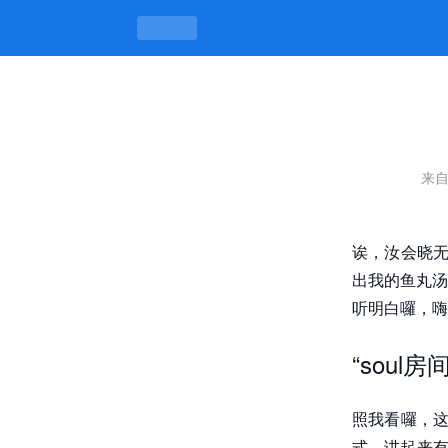
soul房间暗语，暗里藏乾坤 -k8凯发
来
诶，汝会晓无
出我的鱼丸汤
听明白囉，嗨
“soul
照我看囉，这
式，讲起来有