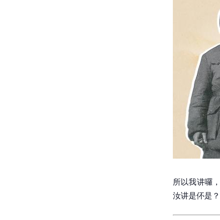
所以我讲囉，
汝讲是伓是？