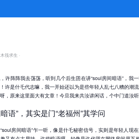
官网
自木筏求生
·
，许阵阵我去荡荡，听到几个后生囝在讲“soul房间暗语”，我
！许是什乇代志嘛，我一开始还以为是些年轻人乱七八糟的潮流
呀，原来这里面大有文章！今旦我来共汝讲闲话，个中门道汝听
房间暗语”，其实是门“老福州”其学问
“soul房间暗语”乍一听，像是什乇秘密信号，实则是年轻人现
趣又有点古早味。许些暗语囉，好像是许代囝在网络房间里互相