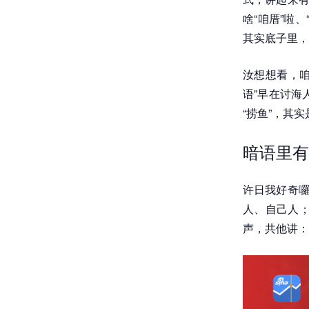
啥“咱厝”啦
其实底子里，
汝想想看，咱
语”早在讨海
“捞鱼”，其
暗语里有
许日我好奇囉
人、自己人；
声，共他讲：