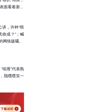
，表面看着新，
公讲，许种“暗
无收成？”；喊
”的网络版囉。
“咱厝”代表熟
里，我嘿嘿笑一