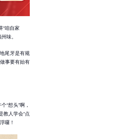
讲“咱自家
福州味。
本地尾牙是有规
做事要有始有
个“想头”啊，
是教人学会“点
太浮囉！