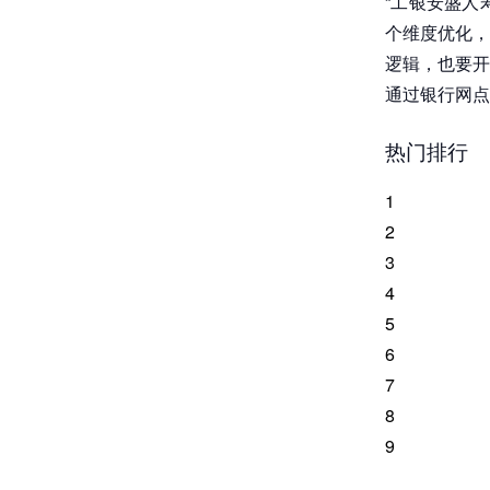
“工银安盛人
个维度优化，
逻辑，也要开
通过银行网点
热门排行
1
2
3
4
5
6
7
8
9