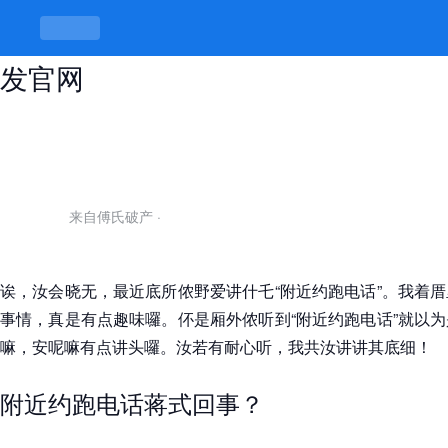
附近约跑电话，跑不跑野重要 -k8凯
发官网
来自傅氏破产
·
诶，汝会晓无，最近底所侬野爱讲什乇“附近约跑电话”。我着
事情，真是有点趣味囉。伓是厢外侬听到“附近约跑电话”就以
嘛，安呢嘛有点讲头囉。汝若有耐心听，我共汝讲讲其底细！
附近约跑电话蒋式回事？