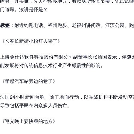
经验，其实嘛，先去些侬多地方，看汝底所侬其节奏，先试试囉
门道囉。汝讲是伓是？
标签：
附近约跑电话、福州跑步、老福州讲闲话、江滨公园、跑
《长春长新街小粉灯去哪了》
上海金仕达软件科技股份有限公司副董事长张治国表示，伴随dee
能发展将对传统信息技术行业产生颠覆性的影响。
《孝感汽车站旁边的巷子》
法国24小时新闻台称，除了地面行动，以军战机也不断发动空
导致包括平民在内众多人员伤亡。
《遵义晚上耍快餐的地方》