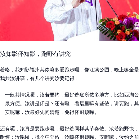
汝知影伓知影，跑野有讲究
着咯，我知影福州其侬嘛多爱跑步囉，像江滨公园，晚上嘛全是
我共汝讲囉，有几个讲究汝要记得：
一般其情况囉，汝若要约，最好选底所侬多地方，比如西湖公
最方便。汝讲是伓是？还有囉，着厝里嘛有些侬，讲要跑，其
安呢嘛，汝最好先问清楚，免得伓耐烦囉。
还有囉，汝真是要跑步囉，最好选同样其节奏侬。汝若跑野快，
耐烦；汝跑慢，找个狂奔侬，汝嘛伓耐烦囉。安呢嘛，汝约之前