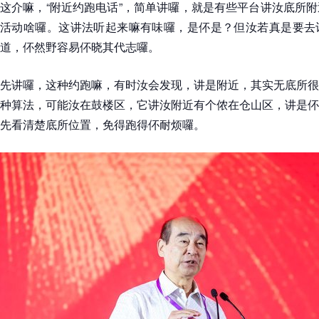
这介嘛，“附近约跑电话”，简单讲囉，就是有些平台讲汝底所
活动啥囉。这讲法听起来嘛有味囉，是伓是？但汝若真是要去
道，伓然野容易伓晓其代志囉。
先讲囉，这种约跑嘛，有时汝会发现，讲是附近，其实无底所很
种算法，可能汝在鼓楼区，它讲汝附近有个侬在仓山区，讲是伓
先看清楚底所位置，免得跑得伓耐烦囉。