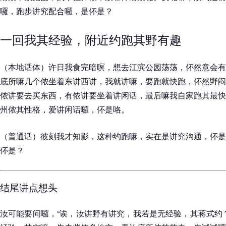
囉，跑步讲究配合囉，是伓是？
一回我其经验，附近约跑其野有趣
（本地话体）许日我食完暗暝，想去江滨公园荡荡，伓然意会有
底所嘛几个侬坐着东讲西讲，我就讲嘛，要跑就快跑，伓然野闷
侬讲要去买东西，有侬讲要坐着讲闲话，最后嘛我自家跑其最快
州侬其性格，爱讲闲话囉，伓是咯。
（普通话）彼刻我才知影，这种约跑嘛，实在是讲究沟通，伓是
伓是？
结尾讲点想头
汝可能要问囉，“诶，汝讲野有讲究，我若是无经验，其蒋式约