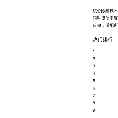
核心除醛技术
同时促使甲醛
反弹，适配所
热门排行
1
2
3
4
5
6
7
8
9