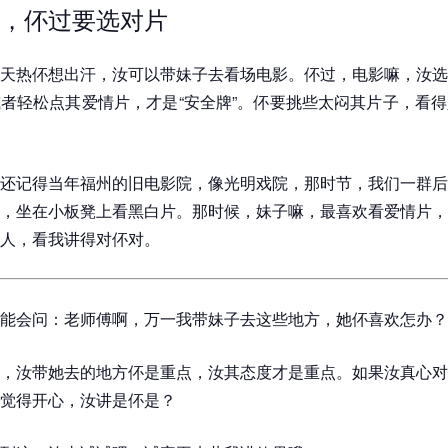
，伓过要选对片
天热伓想出汗，汝可以带妹子去看场电影。伓过，电影嘛，汝选
者轻松点其爱情片，才是“安全牌”。伓要挑些太闷其片子，看
还记得当年福州的旧电影院，像光明戏院，那时节，我们一群后
，坐在小板凳上看黑白片。那时候，妹子嘛，最喜欢看爱情片，
人，看我讲得对伓对。
能会问：老师傅啊，万一我带妹子去这些地方，她伓喜欢怎办？
，汝带她去的地方伓是重点，汝其态度才是重点。如果汝真心对
觉得开心，汝讲是伓是？