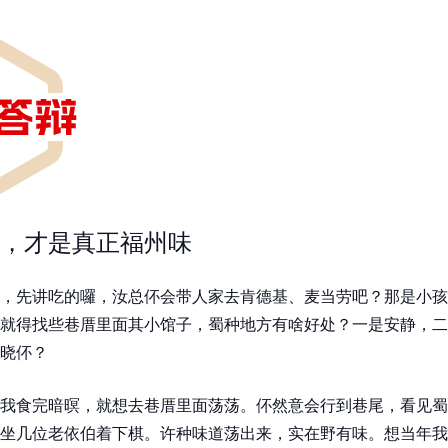
，才是真正福州味
，先讲吃的囉，汝总伓会带人家去肯德基、麦当劳吧？那是小孩
就得找些巷厝里面其小馆子，蜀种地方有啥好处？一是安静，二
晓伓？
我食完暗暝，就想去巷厝里面荡荡。伓然意会行到巷尾，看见蜀
坐几位老依伯着下棋。许种味道荡出来，实在野有味。想当年我