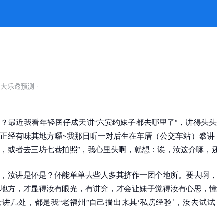
是高手！ -k8凯发官网
自大乐透预测
·
？最近我看年轻囝仔成天讲“六安约妹子都去哪里了”，讲得头
正经有味其地方囉~我那日听一对后生在车厝（公交车站）攀讲
，或者去三坊七巷拍照”，我心里头啊，就想：诶，汝这介嘛，
，汝讲是伓是？伓能单单去些人多其挤作一团个地所。要去啊，
地方，才显得汝有眼光，有讲究，才会让妹子觉得汝有心思，懂
讲几处，都是我“老福州”自己揣出来其‘私房经验’，汝去试