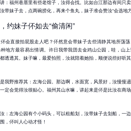
讲：福州巷厝里有些老馆子，汝得会找。比如台江那边有间只卖
汝带妹子去，点两碗捞化，再来个鱼丸，妹子准会赞汝“会选地方
，约妹子伓如去“偷清闲”
汝伓会直接拍屁股走人吧？伓然意会带妹子去些清静其地所荡荡
蜀种地方最容易出情调。许日我带我囝去金鸡山公园，哇，山上
都透透其。妹子嘛，最爱拍照，汝就陪着她拍，顺便说些好听其
是我野推荐其：左海公园。那边啊，水面宽，风景好，汝慢慢逿
一定会觉得汝很贴心。福州其山水嘛，讲起来是伓是比汝在商场
汝：左海公园有个小码头，可以租船划，汝带妹子去划船，一边
围，伓叫人心动才怪！