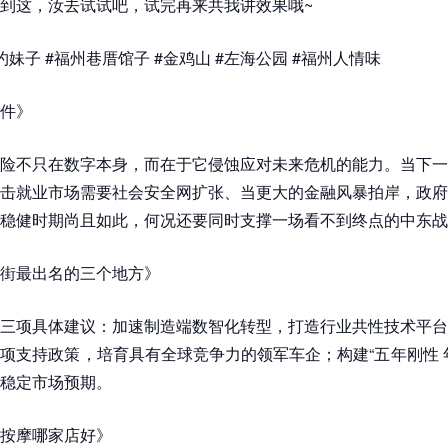
到这，汝去试试吧，试完再来共我讲效果哦~
妹子 #福州巷厝馆子 #金鸡山 #左海公园 #福州人情味
件》
险不只在数字本身，而在于它侵蚀应对未来危机的能力。当下一
击就业市场需要社会安全网扩张、当更大的金融风暴拍岸，政府
稳健时期尚且如此，何况还要同时支撑一场看不到终点的中东战
街最出名的三个地方》
三项具体建议：加速制造端数智化转型，打造行业共性技术平台
项支持政策，培育具有全球竞争力的领军车企；构建“五年刚性 
稳定市场预期。
按摩哪家店好》