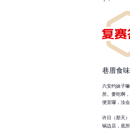
巷厝食味
六安约妹子嘛
所。要吃啊，
便宜囉，汝会
许日（那天）
锅边店，底所