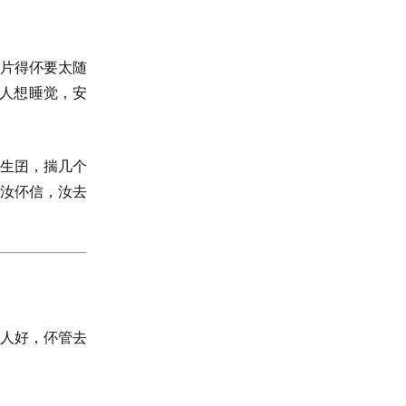
片得伓要太随
得人想睡觉，安
生囝，揣几个
汝伓信，汝去
人好，伓管去