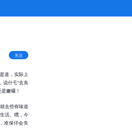
关注
头是道，实际上
，说什乇“去东
还是嫩囉！
就去些有味道
生活。嘿，今
试，准保伓会失