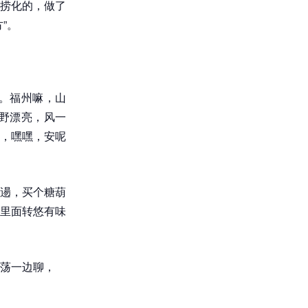
捞化的，做了
”。
。福州嘛，山
野漂亮，风一
，嘿嘿，安呢
逿，买个糖葫
里面转悠有味
荡一边聊，