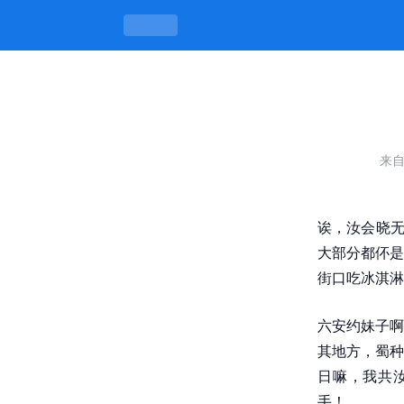
六安约妹子都去哪里了，底所野会晓才
来
诶，汝会晓无
大部分都伓是
街口吃冰淇淋
六安约妹子啊
其地方，蜀种
日嘛，我共汝
手！