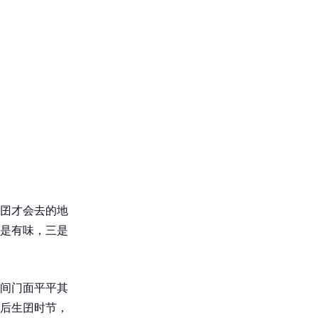
囝才会去的地
是有味，三是
间门面平平其
后生囝时节，