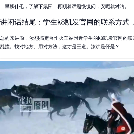
里聊什乇，了解下氛围，再顺着话题慢慢问，安呢就对咯。
讲闲话结尾：学生k8凯发官网的联系方式
总的来讲囉，汝想搞定台州火车站附近学生的k8凯发官网的联
乱撞。找对地方、用对方法，这才是王道。汝讲是伓是？