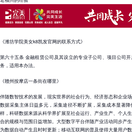
《潍坊学院美女k8凯发官网的联系方式》
第六十五条 金融租赁公司及其设立的专业子公司、项目公司开
务，适用本办法。
《赣州按摩店一条街在哪里》
伴随数智技术的发展，现实世界的社会行为、经济形态和企业场
数据采集主体日益多元，采集途径不断扩展，采集成本显著降
样，科研数据来源从科学界扩展至社会运行、产业生产、个人生
合的规模与范围日益增加。大型数字平台伴随产业活动同步产生
为数据自动产生且时时更新；移动互联网的普及使得大量用户数