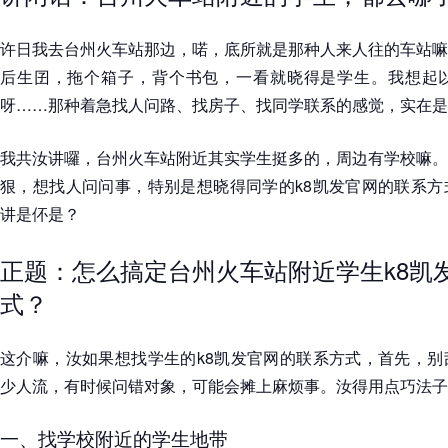
许日我去台州火车站那边，喏，底所就是那种人来人往的车站嘛
后生囝，拖个箱子，背个书包，一看就晓得是学生。我想起
呀……那种着急找人问路、找房子、找同学联系的感觉，实在是
我共汝讲囉，台州火车站附近其实学生挺多的，周边有学校嘛。
狠，想找人问问事，特别是想晓得同学的k8凯发官网的联系方
讲是伓是？
正题：怎么搞定台州火车站附近学生k8凯
式？
这介嘛，汝如果想找学生的k8凯发官网的联系方式，首先，别
少人流，有时候问错对象，可能会摊上麻烦事。汝得用点巧法子
一、找学校附近的学生地带