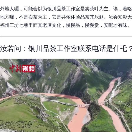
外地人囉，可能会以为银川品茶工作室是卖茶叶为主。诶，着咯
地方囉，不是卖茶为主，它是共侬体验品茶其乐趣。汝会知影无
福州三坊七巷里面其老厝文化，慢慢品，慢慢赏，安呢才有味。
汝若问：银川品茶工作室联系电话是什乇