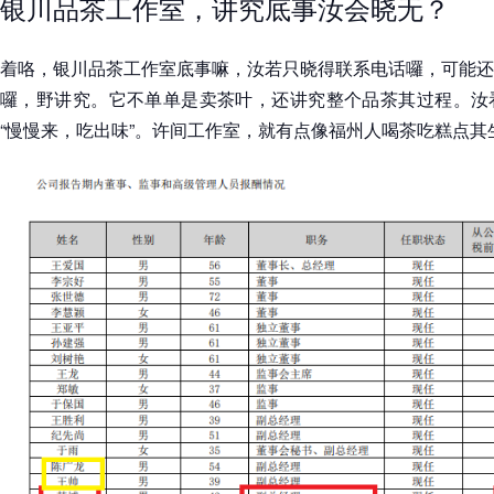
银川品茶工作室，讲究底事汝会晓无？
着咯，银川品茶工作室底事嘛，汝若只晓得联系电话囉，可能还
囉，野讲究。它不单单是卖茶叶，还讲究整个品茶其过程。汝
“慢慢来，吃出味”。许间工作室，就有点像福州人喝茶吃糕点其