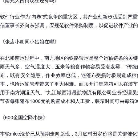
《南充大西街现在还有吗》
软件行业作为“内卷”式竞争的重灾区，其产业创新步伐受到严
信董事长齐向东强调，应规范软件采购制度，以促进软件产业的
《张店小胡同小姑娘在哪》
在北粮南运过程中，南方地区的铁路转运是整个运输链条的关键
雨天气多、空气湿度大，玉米等粮食作物容易受潮发霉。“传统
布，既有安全隐患，作业效率也低，遇篷布受损时极易造成粮
本，也给运输管理带来了更大困难。而顶开门集装箱可以在装车
用于南方潮湿天气。”九江城西港晟航物流有限公司业务经理吴
节省每张篷布1000元的购置成本和人工费，装箱时间可由每箱3
《600全国空降小妹》
本轮mlcc涨价已从预期走向兑现，3月底村田定价将是关键催化