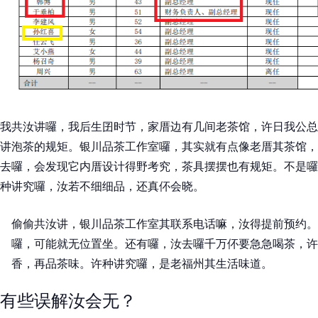
我共汝讲囉，我后生囝时节，家厝边有几间老茶馆，许日我公总
讲泡茶的规矩。银川品茶工作室囉，其实就有点像老厝其茶馆，
去囉，会发现它内厝设计得野考究，茶具摆摆也有规矩。不是囉
种讲究囉，汝若不细细品，还真伓会晓。
偷偷共汝讲，银川品茶工作室其联系电话嘛，汝得提前预约。
囉，可能就无位置坐。还有囉，汝去囉千万伓要急急喝茶，许
香，再品茶味。许种讲究囉，是老福州其生活味道。
有些误解汝会无？