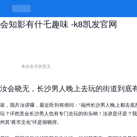
长沙男人晚上去玩的街道，逿逿去才
会知影有什乇趣味 -k8凯发官网
来自名字的英文
·
汝会晓无，长沙男人晚上去玩的街道到底
诶，我共汝讲囉，最近听到有侬问：“福州长沙男人晚上都去底
玩？伓然意会长沙男人也有专门去玩的街头呐！汝讲是伓是？我
州其“夜市文化”伓是很晓得。