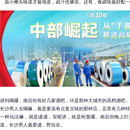
面小摊头味道才最地道，卤汁也够浓。还有，食卤味最好配一
讲到喝囉，南后街有好几家酒吧，伓是那种大城市的高档酒吧，
长沙男人去喝嘛，着是要选有点复古味的那种店，店里有几种特
一种玩法嘛，就是逿逿，安呢讲，就是闲逛囉。南后街晚上灯
道，长沙男人最爱逿，野自在。