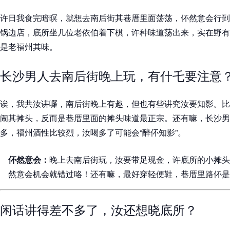
许日我食完暗暝，就想去南后街其巷厝里面荡荡，伓然意会行到
锅边店，底所坐几位老依伯着下棋，许种味道荡出来，实在野有
是老福州其味。
长沙男人去南后街晚上玩，有什乇要注意
诶，我共汝讲囉，南后街晚上有趣，但也有些讲究汝要知影。比
闹其摊头，反而是巷厝里面的摊头味道最正宗。还有嘛，长沙男
多，福州酒性比较烈，汝喝多了可能会“醉伓知影”。
伓然意会：
晚上去南后街玩，汝要带足现金，许底所的小摊头
然意会机会就错过咯！还有嘛，最好穿轻便鞋，巷厝里路伓是
闲话讲得差不多了，汝还想晓底所？