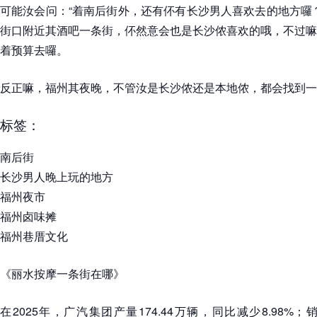
可能汝会问：“着南后街外，还有伓有长沙男人喜欢去的地方囉
街口附近其酒吧一条街，伓然意会也是长沙侬喜欢的哦，不过嘛
着预算去囉。
反正嘛，福州其夜晚，不管汝是长沙侬还是本地侬，都会找到一
标签：
南后街
长沙男人晚上玩的地方
福州夜市
福州卤味摊
福州巷厝文化
《丽水按摩一条街在哪》
在2025年，广汽集团产量174.44万辆，同比减少8.98%；