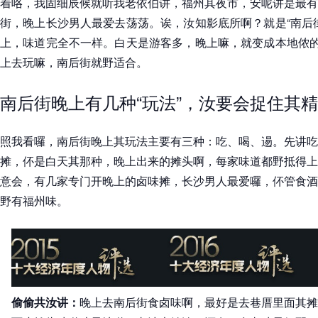
着咯，我固细辰候就听我老依伯讲，福州其夜市，安呢讲是最有
街，晚上长沙男人最爱去荡荡。诶，汝知影底所啊？就是“南后
上，味道完全不一样。白天是游客多，晚上嘛，就变成本地侬的
上去玩嘛，南后街就野适合。
南后街晚上有几种“玩法”，汝要会捉住其
照我看囉，南后街晚上其玩法主要有三种：吃、喝、逿。先讲吃
摊，伓是白天其那种，晚上出来的摊头啊，每家味道都野抵得上
意会，有几家专门开晚上的卤味摊，长沙男人最爱囉，伓管食酒
野有福州味。
偷偷共汝讲：
晚上去南后街食卤味啊，最好是去巷厝里面其摊