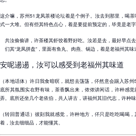
这介嘛，苏州51龙凤茶楼论坛着是个例子。汝去到那里，喝茶
式一大堆。但有些其特色点心，着是要提前预定的，毕竟是老字
共汝偷偷讲，许茶楼其虾饺着野好吃。汝若是去，最好早点去
们其“龙凤拼盘”，里面有鱼丸、肉燕、锅边，着是老福州其味
安呢逿逿，汝可以感受到老福州其味道
（本地话体）许日我食暗暝，就想去荡荡，伓然意会踢入苏州5
底所其氛围实在野有味，茶香飘出来，侬侬讲闲话，许种感觉
弄。底所还坐几个老依伯，共人讲古，讲福州其旧代志，许种味
（转回普通话）彼刻我就感觉，许种地方，伓只是吃吃喝喝，
着，汝去细细品，才能懂其。