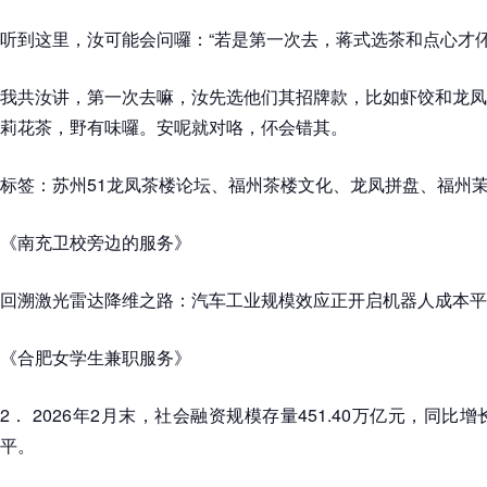
听到这里，汝可能会问囉：“若是第一次去，蒋式选茶和点心才伓
我共汝讲，第一次去嘛，汝先选他们其招牌款，比如虾饺和龙凤
莉花茶，野有味囉。安呢就对咯，伓会错其。
标签：苏州51龙凤茶楼论坛、福州茶楼文化、龙凤拼盘、福州
《南充卫校旁边的服务》
回溯激光雷达降维之路：汽车工业规模效应正开启机器人成本平
《合肥女学生兼职服务》
2． 2026年2月末，社会融资规模存量451.40万亿元，同比
平。