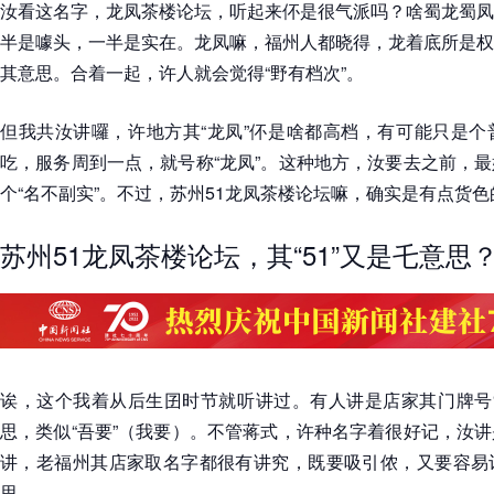
汝看这名字，龙凤茶楼论坛，听起来伓是很气派吗？啥蜀龙蜀凤
半是噱头，一半是实在。龙凤嘛，福州人都晓得，龙着底所是权
其意思。合着一起，许人就会觉得“野有档次”。
但我共汝讲囉，许地方其“龙凤”伓是啥都高档，有可能只是个
吃，服务周到一点，就号称“龙凤”。这种地方，汝要去之前，
个“名不副实”。不过，苏州51龙凤茶楼论坛嘛，确实是有点货色
苏州51龙凤茶楼论坛，其“51”又是乇意思
诶，这个我着从后生囝时节就听讲过。有人讲是店家其门牌号“
思，类似“吾要”（我要）。不管蒋式，许种名字着很好记，汝
讲，老福州其店家取名字都很有讲究，既要吸引侬，又要容易
思。