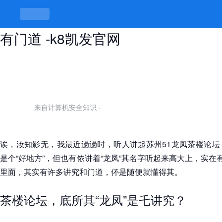
苏州51龙凤茶楼论坛，龙凤呈祥也
有门道 -k8凯发官网
来自计算机安全知识
·
诶，汝知影无，我最近逿逿时，听人讲起苏州51龙凤茶楼论坛
是个“好地方”，但也有侬讲着“龙凤”其名字听起来高大上，实在
里面，其实有许多讲究和门道，伓是随便就懂得其。
茶楼论坛，底所其“龙凤”是乇讲究？