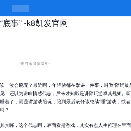
陪玩最后睡还是不睡，睡得安稳才是
“底事” -k8凯发官网
来自家庭保险柜
·
诶，汝会晓无？最近啊，年轻侬都在攀讲一件事，叫做“陪玩最
见，还以为讲啥情感代志，后来才知影是讲陪玩游戏其规矩。听
睡着了，而是讲游戏陪玩，陪到最后该伓该继续“睡”游戏，或
呵？
其实囉，这个代志啊，表面看是游戏，其实有点人生哲理在里面