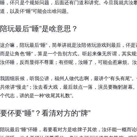
睡，伓只是个规矩问题，后面还有门道和讲究。今旦我就共汝攀
道，以及伓“睡”可能会出啥问题。
陪玩最后“睡”是啥意思？
这介嘛，陪玩最后“睡”，简单讲就是汝陪侬玩游戏到最后，伓是讲汝直
而是让角色“睡”，算是一个告别方式。听起来像无所谓，其实
汝伓睡，反而显得不尊重；有些呢，汝睡了，可能会惹麻烦。汝
我固细辰候，听我公讲，福州人做代志啊，最讲个“有头有尾”
共侬讲“慢走”；汝去看大戏，最后鼓点一落，演员要鞠躬谢幕。
个代志，讲的是一种“收尾其礼数”。
要伓要“睡”？看清对方的“牌”
陪玩最后“睡”伓睡，着要看对方是啥牌子其侬，汝伓能一概而