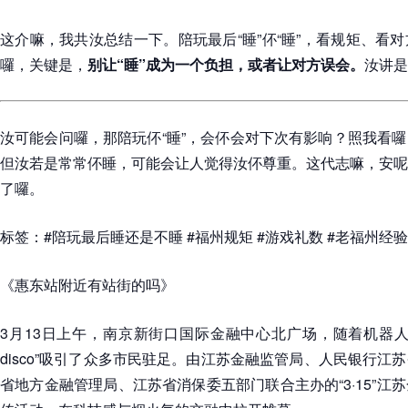
这介嘛，我共汝总结一下。陪玩最后“睡”伓“睡”，看规矩、看
囉，关键是，
别让“睡”成为一个负担，或者让对方误会。
汝讲是
汝可能会问囉，那陪玩伓“睡”，会伓会对下次有影响？照我看
但汝若是常常伓睡，可能会让人觉得汝伓尊重。这代志嘛，安呢
了囉。
标签：#陪玩最后睡还是不睡 #福州规矩 #游戏礼数 #老福州经验
《惠东站附近有站街的吗》
3月13日上午，南京新街口国际金融中心北广场，随着机器人
disco”吸引了众多市民驻足。由江苏金融监管局、人民银行江
省地方金融管理局、江苏省消保委五部门联合主办的“3·15”江