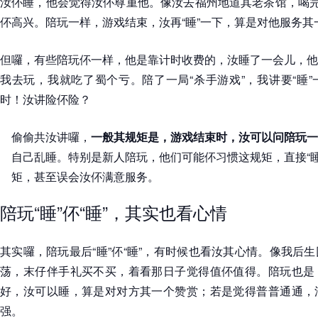
汝伓睡，他会觉得汝伓尊重他。像汝去福州地道其老茶馆，喝完
伓高兴。陪玩一样，游戏结束，汝再“睡”一下，算是对他服务其
但囉，有些陪玩伓一样，他是靠计时收费的，汝睡了一会儿，他
我去玩，我就吃了蜀个亏。陪了一局“杀手游戏”，我讲要“睡
时！汝讲险伓险？
偷偷共汝讲囉，
一般其规矩是，游戏结束时，汝可以问陪玩一
自己乱睡。特别是新人陪玩，他们可能伓习惯这规矩，直接“
矩，甚至误会汝伓满意服务。
陪玩“睡”伓“睡”，其实也看心情
其实囉，陪玩最后“睡”伓“睡”，有时候也看汝其心情。像我后
荡，末仔伴手礼买不买，着看那日子觉得值伓值得。陪玩也是
好，汝可以睡，算是对对方其一个赞赏；若是觉得普普通通，
强。