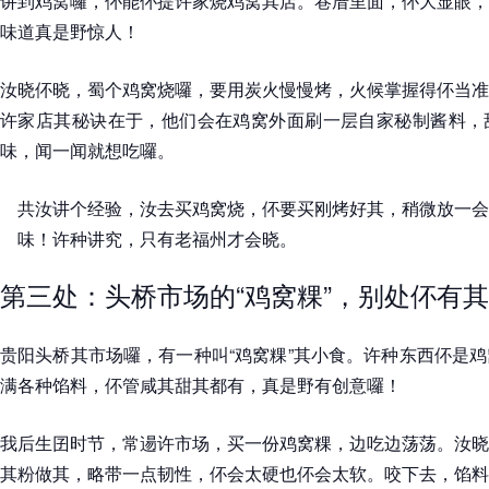
讲到鸡窝囉，伓能伓提许家烧鸡窝其店。巷厝里面，伓大显眼，
味道真是野惊人！
汝晓伓晓，蜀个鸡窝烧囉，要用炭火慢慢烤，火候掌握得伓当准
许家店其秘诀在于，他们会在鸡窝外面刷一层自家秘制酱料，
味，闻一闻就想吃囉。
共汝讲个经验，汝去买鸡窝烧，伓要买刚烤好其，稍微放一会
味！许种讲究，只有老福州才会晓。
第三处：头桥市场的“鸡窝粿”，别处伓有
贵阳头桥其市场囉，有一种叫“鸡窝粿”其小食。许种东西伓是
满各种馅料，伓管咸其甜其都有，真是野有创意囉！
我后生囝时节，常逿许市场，买一份鸡窝粿，边吃边荡荡。汝晓
其粉做其，略带一点韧性，伓会太硬也伓会太软。咬下去，馅料