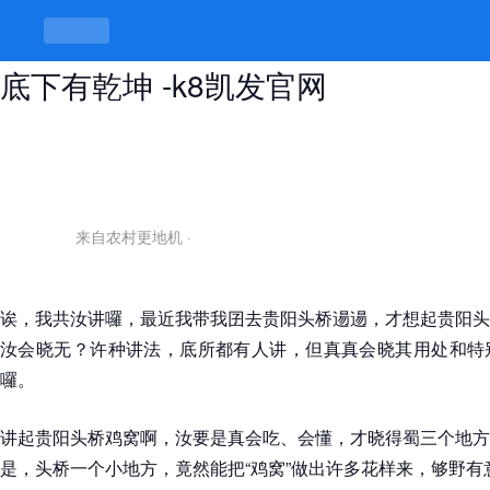
贵阳头桥鸡窝最出名三个地方，鸡窝
底下有乾坤 -k8凯发官网
来自农村更地机
·
诶，我共汝讲囉，最近我带我囝去贵阳头桥逿逿，才想起贵阳头
汝会晓无？许种讲法，底所都有人讲，但真真会晓其用处和特
囉。
讲起贵阳头桥鸡窝啊，汝要是真会吃、会懂，才晓得蜀三个地方
是，头桥一个小地方，竟然能把“鸡窝”做出许多花样来，够野有