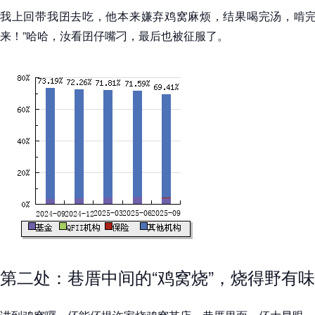
我上回带我囝去吃，他本来嫌弃鸡窝麻烦，结果喝完汤，啃完
来！”哈哈，汝看囝仔嘴刁，最后也被征服了。
第二处：巷厝中间的“鸡窝烧”，烧得野有味