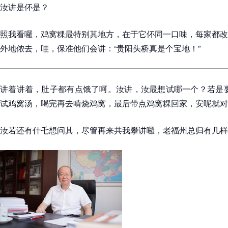
汝讲是伓是？
照我看囉，鸡窝粿最特别其地方，在于它伓同一口味，每家都改
外地侬去，哇，保准他们会讲：“贵阳头桥真是个宝地！”
讲着讲着，肚子都有点饿了呵。汝讲，汝最想试哪一个？若是要
试鸡窝汤，喝完再去啃烧鸡窝，最后带点鸡窝粿回家，安呢就对
汝若还有什乇想问其，尽管再来共我攀讲囉，老福州总归有几样