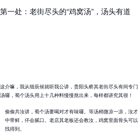
第一处：老街尽头的“鸡窝汤”，汤头有道
这介嘛，我从细辰候就听我公讲，贵阳头桥其老街尽头有间专门
汤囉，蜀个汤头用上十几种料慢慢熬出来，每样都讲究其很！
偷偷共汝讲，蜀个汤要喝对才有味囉。等汤稍微凉一凉，汝才
中带鲜，伓会腻口。老店其老板还会教汝，鸡窝里面骨头可以
找得到。