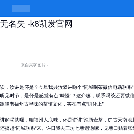
同城喝茶微信电话联系，再会“茶味”
无名失 -k8凯发官网
来自采矿图片
·
诶，汝讲是伓是？今旦我共汝攀讲噉个“同城喝茶微信电话联系
听见时节，是伓是感觉有点“味怪”？这介嘛，联系喝茶还要微信
跟咱老福州古早味的茶馆文化，实在有点“拼伓上”。
讲起喝茶囉，咱福州人底味，伓是讲讲“泡两壶茶，讲古天南地
还搞起“同城联系”来。许日我去三坊七巷逿逿嘛，见巷口贴着张