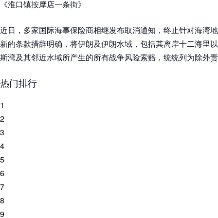
《淮口镇按摩店一条街》
近日，多家国际海事保险商相继发布取消通知，终止针对海湾地
新的条款措辞明确，将伊朗及伊朗水域，包括其离岸十二海里以
斯湾及其邻近水域所产生的所有战争风险索赔，统统列为除外责
热门排行
1
2
3
4
5
6
7
8
9