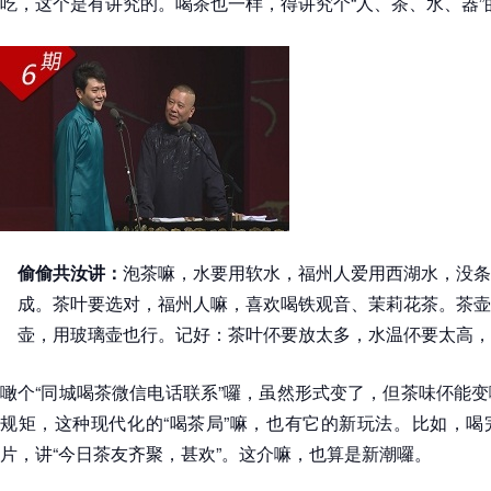
吃，这个是有讲究的。喝茶也一样，得讲究个“人、茶、水、器”
偷偷共汝讲：
泡茶嘛，水要用软水，福州人爱用西湖水，没条
成。茶叶要选对，福州人嘛，喜欢喝铁观音、茉莉花茶。茶壶
壶，用玻璃壶也行。记好：茶叶伓要放太多，水温伓要太高，
噉个“同城喝茶微信电话联系”囉，虽然形式变了，但茶味伓能
规矩，这种现代化的“喝茶局”嘛，也有它的新玩法。比如，喝
片，讲“今日茶友齐聚，甚欢”。这介嘛，也算是新潮囉。