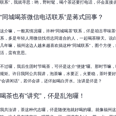
联系”，我就寻思：哟，野时髦，喝个茶还要打电话，伓会直接
“同城喝茶微信电话联系”是蒋式回事？
这介嘛，一般其情况囉，许种“同城喝茶”联系，伓是咱古早味
系，多是年轻人用微信找些志同道合的人，一起喝茶聊天。说白
几年嘛，福州这边人越来越喜欢搞这种“同城联系”，图个方便
活，蛮有意思。
不过囉，我后生囝时节喝茶，可伓是这介“便捷”囉。那时节嘛
规矩。许日我阿公共我讲，泡茶嘛，水要正，火要稳，茶叶要好
“会讲闲话”，若伓会讲，还伓如喝白开水。汝讲是伓是？
喝茶也有“讲究”，伓是乱泡囉！
我共汝讲，茶这种代志囉，伓是随便泡就好喝的囉。就像福州这