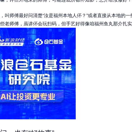
，叫师傅最好问清楚“汝是福州本地人伓？”或者直接从本地的一
些老师傅，虽讲伓会玩扫码，但手艺好得像咱福州鱼丸那介扎实