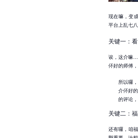
现在嘛，变成
平台上乱七八
关键一：看“
诶，这介嘛…
伓好的师傅，
所以囉，
介伓好的
的评论，
关键二：福
还有囉，咱福
野重要。汝想