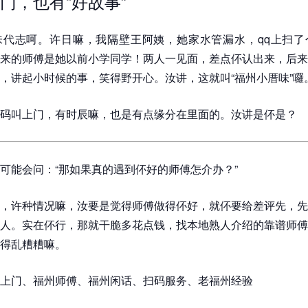
门，也有“好故事”
味代志呵。许日嘛，我隔壁王阿姨，她家水管漏水，qq上扫了
来的师傅是她以前小学同学！两人一见面，差点伓认出来，后来
，讲起小时候的事，笑得野开心。汝讲，这就叫“福州小厝味”囉
码叫上门，有时辰嘛，也是有点缘分在里面的。汝讲是伓是？
可能会问：“那如果真的遇到伓好的师傅怎介办？”
，许种情况嘛，汝要是觉得师傅做得伓好，就伓要给差评先，先
人。实在伓行，那就干脆多花点钱，找本地熟人介绍的靠谱师傅
得乱糟糟嘛。
上门、福州师傅、福州闲话、扫码服务、老福州经验