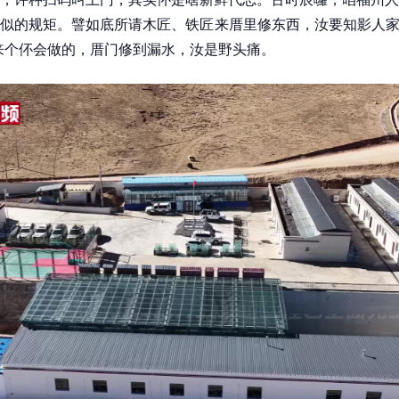
似的规矩。譬如底所请木匠、铁匠来厝里修东西，汝要知影人家的
来个伓会做的，厝门修到漏水，汝是野头痛。