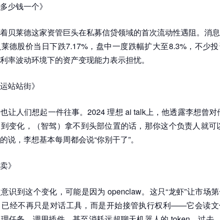
多少钱一个》
着贝莱德这家资管巨头在私募信贷领域的首次流动性遇阻。消息
莱德股价当日下跌7.17%，盘中一度跌幅扩大至8.3%，不少
利率波动环境下的资产变现能力表示担忧。
运站站街》
让人们想起一件往事。2024 理想 ai talk上，他透露李想曾
到变化，（智驾）拿不到头部位置的话，那你这个负责人就可以
的说，李想基本每周都会说“你别干了”。
卖》
意识到这个变化，可能是因为 openclaw。这只“龙虾”让市场
i 已经不再只是对话工具，而是开始接管执行权利——它会读
理任务、调用插件，甚至消耗远超聊天机器人的 token。过去，to