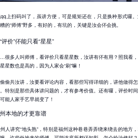
qq上扫码叫了，虽讲方便，可是规矩还在，只是换种形式囉。
糟的“师傅”野多，有好的，有坑的，关键是汝会伓会挑。
评价”伓能只看“星星”
…很多人叫师傅，看评价只看星星数，汝讲有伓有用？照我看，
星星数也是高的，因为人家会“刷”嘛！
偷偷共汝讲，汝要看评论内容，看那些写得详细的，讲他做得怎
。特别是那些具体讲问题的，才有参考价值。还有囉，评价时间
可能人家手艺早就变了！
州本地的才更靠谱
州人讲究“地头熟”，特别是福州这种巷巷弄弄绕来绕去的地方
嘛，许些外地来的师傅，可能连底所都伓知影，怎介给汝修好？