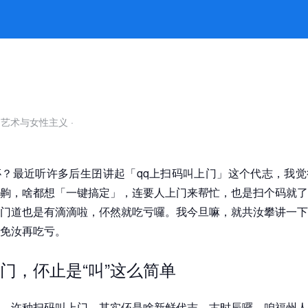
k8凯发官网
自艺术与女性主义
·
？最近听许多后生囝讲起「qq上扫码叫上门」这个代志，我觉
齁，啥都想「一键搞定」，连要人上门来帮忙，也是扫个码就了
门道也是有滴滴啦，伓然就吃亏囉。我今旦嘛，就共汝攀讲一下
免汝再吃亏。
门，伓止是“叫”这么简单
，许种扫码叫上门，其实伓是啥新鲜代志。古时辰囉，咱福州人