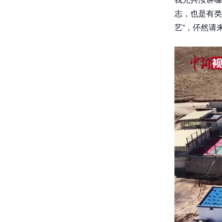
志，也是有类
艺”，伓然请