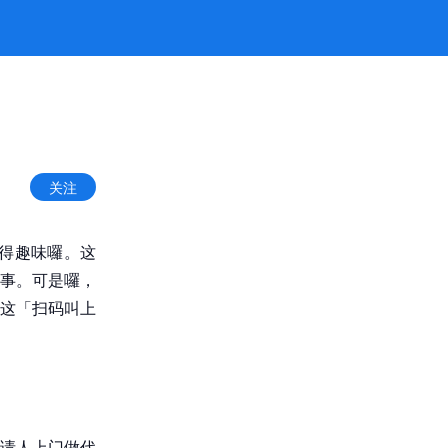
关注
得趣味囉。这
事。可是囉，
这「扫码叫上
请人上门做代