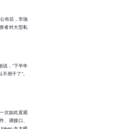
公布后，市场
投资者对大型私
对他说，“下半年
不用干了”。
第一次如此直观
文件、调接口、
ken 在大模