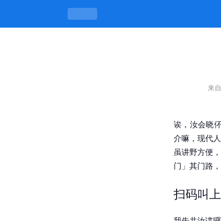
qq上扫码叫上门，门里门外有讲究 -
来
诶，汝会晓伓
介嘛，现代人
虽讲野方便，
门」其门路，
扫码叫上
我先共汝讲囉