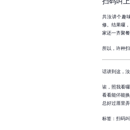
扫码叫上
共汝讲个趣
修。结果囉，
家还一齐聚餐
所以，许种扫
话讲到这，汝
诶，照我看囉
看看能伓能换
总好过厝里弄
标签：扫码叫