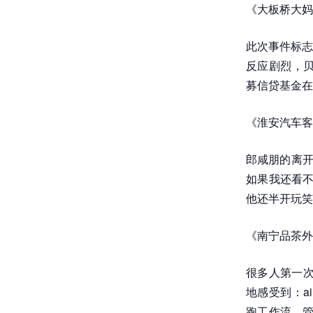
《大板桥大妈
此次事件标志
反应剧烈，贝
募信贷基金在
《淮安汽车客
郎咸朋的离开也
如果我还看不
他还半开玩笑
《南宁品茶外
很多人第一次
地感受到：a
跑工作流、管