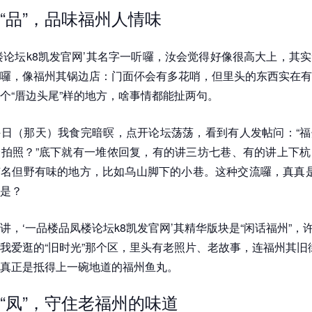
“品”，品味福州人情味
楼论坛k8凯发官网’其名字一听囉，汝会觉得好像很高大上，其
囉，像福州其锅边店：门面伓会有多花哨，但里头的东西实在有
个“厝边头尾”样的地方，啥事情都能扯两句。
日（那天）我食完暗暝，点开论坛荡荡，看到有人发帖问：“福
拍照？”底下就有一堆侬回复，有的讲三坊七巷、有的讲上下杭
名但野有味的地方，比如乌山脚下的小巷。这种交流囉，真真是
是？
讲，‘一品楼品凤楼论坛k8凯发官网’其精华版块是“闲话福州”，
我爱逛的“旧时光”那个区，里头有老照片、老故事，连福州其旧
真正是抵得上一碗地道的福州鱼丸。
“凤”，守住老福州的味道