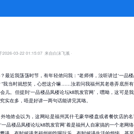
门道才有趣 -k8凯发官网
于
2026-03-22 01:15:07
来自白沫飞溅
·
？最近我荡荡时节，有年轻侬问我：“老师傅，汝听讲过‘一品楼
？”我当时就想笑，心想这介嘛……汝若问我福州其老巷弄底所
会儿。但提到‘一品楼品凤楼论坛k8凯发官网’，嘿呦，这可是
究实在多，唔是好讲一两句话能讲完其咯。
多外地侬会以为，这网站是福州其什乇豪华楼盘或者餐饮店的名
‘一品楼品凤楼论坛k8凯发官网’着是福州人自家搞的一个老网
攀讲，有时候讲老福州的吃喝玩乐，有时候讲生活的烦恼，甚至