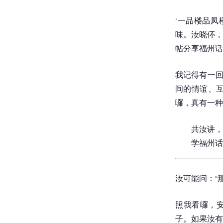
‘一品楼品凤
味。汝晓伓，
帖分享福州话
我记得有一回
间的情谊、
囉，真有一种
共汝讲，
学福州话
汝可能问：“
照我看囉，安
子。如果汝有