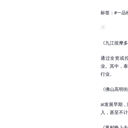
标签：#一品楼
《九江按摩多
通过全资或控
业。其中，泰
行业。
《佛山高明街
ai发展早期
入，甚至不计r
《黄村晚上去