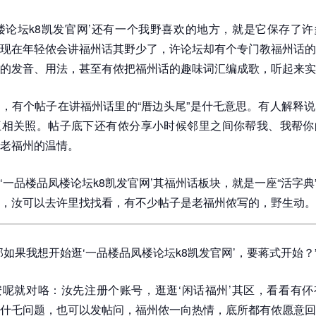
楼论坛k8凯发官网’还有一个我野喜欢的地方，就是它保存了
现在年轻侬会讲福州话其野少了，许论坛却有个专门教福州话的
的发音、用法，甚至有侬把福州话的趣味词汇编成歌，听起来实
，有个帖子在讲福州话里的“厝边头尾”是什乇意思。有人解释
互相关照。帖子底下还有侬分享小时候邻里之间你帮我、我帮你
老福州的温情。
‘一品楼品凤楼论坛k8凯发官网’其福州话板块，就是一座“活字典
，汝可以去许里找找看，有不少帖子是老福州侬写的，野生动。
那如果我想开始逛‘一品楼品凤楼论坛k8凯发官网’，要蒋式开始？
呢就对咯：汝先注册个账号，逛逛‘闲话福州’其区，看看有伓
什乇问题，也可以发帖问，福州侬一向热情，底所都有侬愿意回