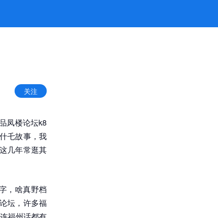
关注
品凤楼论坛k8
有什乇故事，我
我这几年常逛其
字，啥真野档
络论坛，许多福
连福州话都有