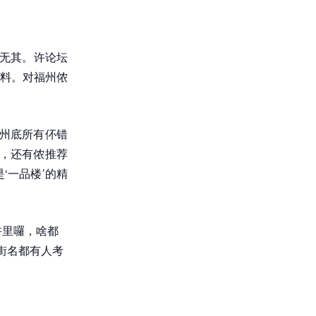
实无其。许论坛
料。对福州侬
州底所有伓错
，还有侬推荐
‘一品楼’的精
许里囉，啥都
街名都有人考