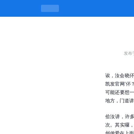
一品楼品凤楼论坛k8凯发官网，知影
发布
诶，汝会晓伓
凯发官网’伓
可能还要想一
地方，门道讲
佮汝讲，许
次。其实囉，
州侬爱在上面