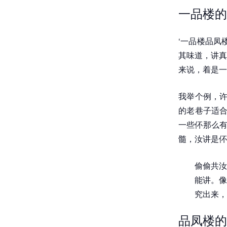
一品楼的
‘一品楼品凤
其味道，讲真
来说，着是一
我举个例，许
的老巷子适合
一些伓那么有
髓，汝讲是伓
偷偷共汝
能讲。像
究出来，
品凤楼的