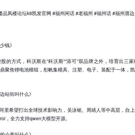
品凤楼论坛k8凯发官网 #福州闲话 #老福州 #福州话 #福州厝
少钱》
股的方式，科沃斯在“科沃斯”“添可”双品牌之外，培育出三
鼎聚焦锂电池模组，彤帆集模具、注塑、电子、装配于一体，凯
边站街叫什么》
，阿里希望打出全球技术影响力，吴泳铭、周靖人等中高层，自
oi，全力支持qwen大模型开源。
的小巷叫什么》