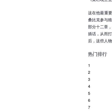
这在他最重要的
桑比克参与殖
部分十二章，
插话，从而打
后，这些人物
热门排行
1
2
3
4
5
6
7