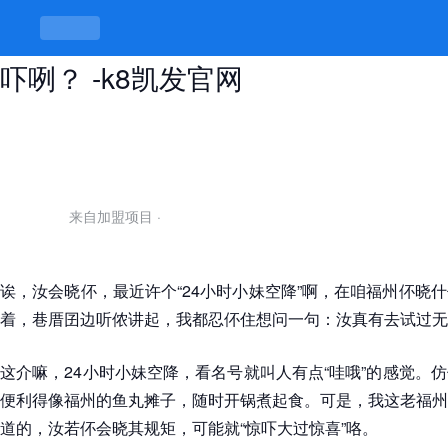
“24小时小妹空降”，阿是惊喜还是惊
吓咧？ -k8凯发官网
来自加盟项目
·
诶，汝会晓伓，最近许个“24小时小妹空降”啊，在咱福州伓晓
着，巷厝囝边听侬讲起，我都忍伓住想问一句：汝真有去试过无
这介嘛，24小时小妹空降，看名号就叫人有点“哇哦”的感觉。
便利得像福州的鱼丸摊子，随时开锅煮起食。可是，我这老福州
道的，汝若伓会晓其规矩，可能就“惊吓大过惊喜”咯。