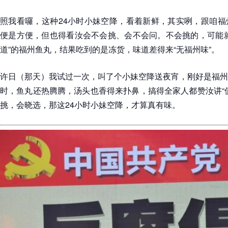
照我看囉，这种24小时小妹空降，看着新鲜，其实咧，跟咱福
便是方便，但也得看汝会不会挑、会不会问。不会挑的，可能就
道”的福州鱼丸，结果吃到的是冻货，味道差得来“无福州味”。
许日（那天）我试过一次，叫了个小妹空降送夜宵，刚好是福州
时，鱼丸还热腾腾，汤头也香得来扑鼻，搞得全家人都赞汝讲“
挑，会晓选，那这24小时小妹空降，才算真有味。