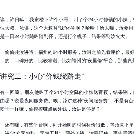
诶，许日嘛，我家楼下许个小哥，叫了个24小时修锁的小妹，
位大叔。汝讲，这个大叔算“妹”伓算啊？哈哈！所以囉，汝要
是一日24小时随叫随到伓，还是打个幌子，结果等到汝火大。
偷偷共汝讲咯：福州的24小时服务，汝叫之前先看评价，最好
的，口碑好的，比较靠谱。比如福州的“夜里修”平台，那些真
讲究二：小心“价钱绕路走”
有一回嘛，朋友他叫了个24小时空降的小妹送宵夜，结果咧，
由呢？说是夜间服务费。唉，汝讲这种“夜间服务费”，不是有
粉干一样嘛，偷摸摸赚点额外钱，汝讲是伓是？
还有囉，有些平台啊，刚开始叫的时候标价很低，等汝真下单
讲“这介无包料、无包工具”，额外加钱。汝要记住，事先问清