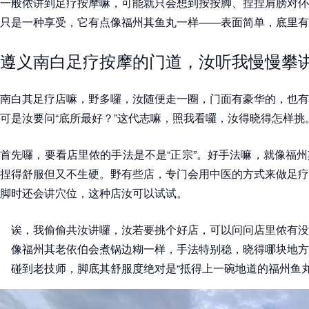
一般侬讲到足疗按摩嘛，可能就只会想到按按脚、捏捏肩膀对伓
只是一种享受，它有点像福州其鱼丸一样——表面简单，底里有
遵义南白足疗按摩的门道，汝听我慢慢攀
南白其足疗店嘛，野多囉，汝随便走一圈，门面有豪华的，也有
可是汝要问“底所最好？”这代志嘛，照我看囉，汝得晓得怎样挑
首先囉，要看店里侬的手法是不是“正宗”。好手法嘛，就像福
捏得舒服但又不生硬。野有些店，专门会用中医的方式来做足疗
脚时还会讲穴位，这种店汝可以试试。
诶，我偷偷共汝讲囉，汝若要挑个好店，可以问问店里侬有没
像福州其老依伯会煮锅边糊一样，手法特别稳，晓得哪块地方
碰到老技师，脚底其舒服度绝对是“抵得上一碗地道的福州鱼丸