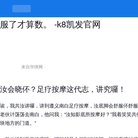
遵义南白足疗按摩哪里好，汝底脚舒
服了才算数。 -k8凯发官网
来自华律网
·
汝会晓伓？足疗按摩这代志，讲究囉！
诶，我共汝讲囉，讲到遵义南白足疗按摩，汝底脚会舒服伓舒服
老伙计荡荡去南白，他问我：“汝知影底所按摩好？”我着笑笑共
块地方的门道。”