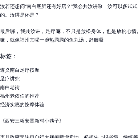
汝若还想问“南白底所还有好店？”我会共汝讲囉，汝可以多试
的。汝讲是伓是？
最后囉，我共汝讲，足疗嘛，不只是放松身体，也是放松心情
嘛，就像福州其喝一碗热腾腾的鱼丸汤，舒服囉！
标签：
遵义南白足疗按摩
足疗讲究
南白老街
福州老依伯的推荐
经济实惠的按摩体验
《西安三桥安置新村小巷子》
市县政府无法再自行大规模新增卖地，必须先上报省级、经统筹