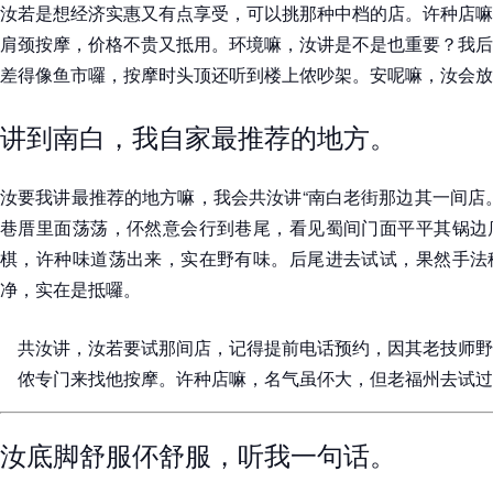
汝若是想经济实惠又有点享受，可以挑那种中档的店。许种店嘛
肩颈按摩，价格不贵又抵用。环境嘛，汝讲是不是也重要？我后
差得像鱼市囉，按摩时头顶还听到楼上侬吵架。安呢嘛，汝会放
讲到南白，我自家最推荐的地方。
汝要我讲最推荐的地方嘛，我会共汝讲“南白老街那边其一间店
巷厝里面荡荡，伓然意会行到巷尾，看见蜀间门面平平其锅边
棋，许种味道荡出来，实在野有味。后尾进去试试，果然手法
净，实在是抵囉。
共汝讲，汝若要试那间店，记得提前电话预约，因其老技师野
侬专门来找他按摩。许种店嘛，名气虽伓大，但老福州去试过后
汝底脚舒服伓舒服，听我一句话。