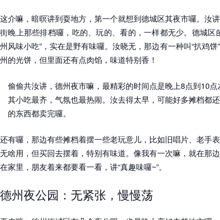
这介嘛，暗暝讲到耍地方，第一个就想到德城区其夜市囉。汝讲
街晚上那些排档囉，吃的、玩的、看的，一样都无少。德城区的
州风味小吃”，实在是野有味囉。汝晓无，那边有一种叫“扒鸡饼
州的光饼，但里面还有点肉馅，味道特别香！
偷偷共汝讲，德州夜市嘛，最精彩的时间点是晚上8点到10
其小吃最齐，气氛也最热闹。汝去得太早，可能好多摊档都还
的东西都卖完囉。
还有囉，那边有些摊档着摆一些老玩意儿，比如旧唱片、老手表
无啥用，但买回去摆着，特别有味道。像我有一次嘛，就在那边
在家里，朋友着来都要看一看，讲“真趣味囉~”。
德州夜公园：无紧张，慢慢荡