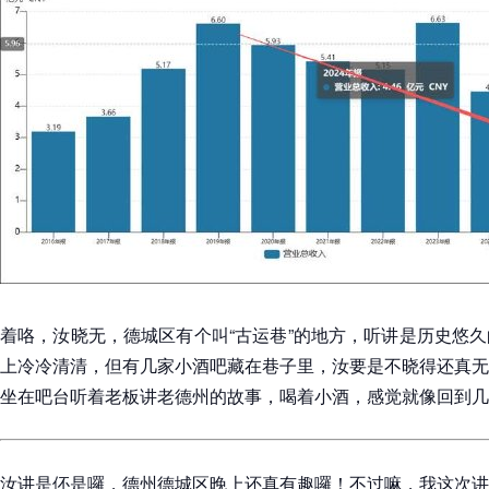
着咯，汝晓无，德城区有个叫“古运巷”的地方，听讲是历史悠
上冷冷清清，但有几家小酒吧藏在巷子里，汝要是不晓得还真无
坐在吧台听着老板讲老德州的故事，喝着小酒，感觉就像回到几
汝讲是伓是囉，德州德城区晚上还真有趣囉！不过嘛，我这次讲