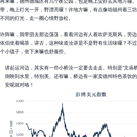
再来嘛，德州德城区有几个夜公园，也是晚上蛮好去其地方囉。
带，晚上灯光一开，野漂亮囉！许地方嘛，有点像咱福州着三坊
不同的灯光，走一圈心情野放松。
许阵嘛，我带囝去那边荡荡，看着河边有人着吹萨克斯风，旁边
依伯坐着喝茶，讲古，这种味道汝讲是不是野有生活味囉？不过
个小毯子，坐下来嘛也舒服些。
讲起运河边，其实有一些小桥汝一定要去走走。特别是“文庙
倒映到水里，特别美。还有嘛，桥边有一家卖德州特色茶饮的
安呢就对咯！