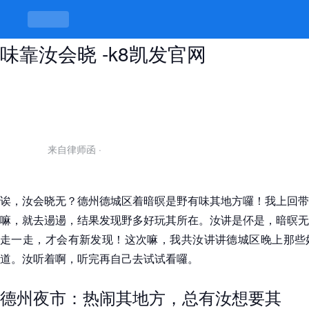
德州德城区晚上耍的地方，暗暝其趣
味靠汝会晓 -k8凯发官网
来自律师函
·
诶，汝会晓无？德州德城区着暗暝是野有味其地方囉！我上回带
嘛，就去逿逿，结果发现野多好玩其所在。汝讲是伓是，暗暝无
走一走，才会有新发现！这次嘛，我共汝讲讲德城区晚上那些
道。汝听着啊，听完再自己去试试看囉。
德州夜市：热闹其地方，总有汝想要其