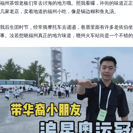
福州茶馆老板们常去讨海的地方哦。照我看囉，许街的味道正正
几家老店，卖着地道的福州小吃，像是锅边糊和鱼丸汤。
我后生囝时节，经常骑摩托车去逿逿，巷厝里面有许多老依伯坐
事。汝若想晓福州真正的地方味道，赣州火车站街是一个不错的