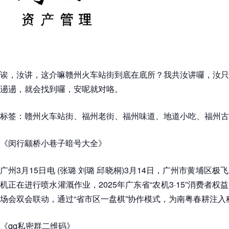
诶，汝讲，这介嘛赣州火车站街到底在底所？我共汝讲囉，汝只
逿逿，就会找到囉，安呢就对咯。
标签：赣州火车站街、福州老街、福州味道、地道小吃、福州古
《闵行颛桥小巷子暗号大全》
广州3月15日电 (张璐 刘璐 邱晓桐)3月14日，广州市黄埔区
机正在进行喷水灌溉作业，2025年广东省“农机3·15”消费者
场会双会联动，通过“省市区一盘棋”协作模式，为南粤春耕注入
《qq私密群二维码》