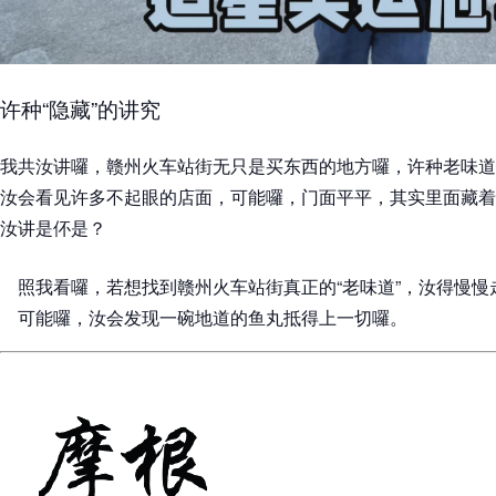
许种“隐藏”的讲究
我共汝讲囉，赣州火车站街无只是买东西的地方囉，许种老味道
汝会看见许多不起眼的店面，可能囉，门面平平，其实里面藏着
汝讲是伓是？
照我看囉，若想找到赣州火车站街真正的“老味道”，汝得慢
可能囉，汝会发现一碗地道的鱼丸抵得上一切囉。