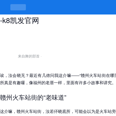
赣州火车站街在哪里，底所野有讲究
-k8凯发官网
来自舞的部首
·
诶，汝会晓无？最近有几侬问我这介嘛——“赣州火车站街在哪
所真是有趣囉，像福州的老厝一样，里面有许多小故事和讲究。
赣州火车站街的“老味道”
这介嘛，赣州火车站街，汝若伓晓底所，可能会以为是火车站旁