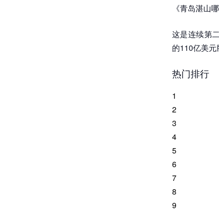
《青岛湛山哪
这是连续第二
的110亿美
热门排行
1
2
3
4
5
6
7
8
9