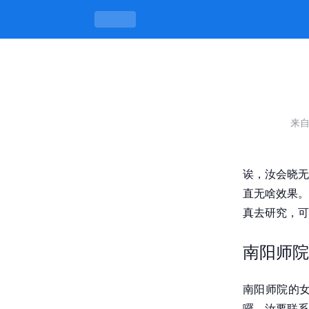
南阳师院的女咋联系，文书无乱写 -
来
诶，汝会晓无
直无啥效果。
真去研究，可
南阳师院
南阳师院的
囉。汝要联系