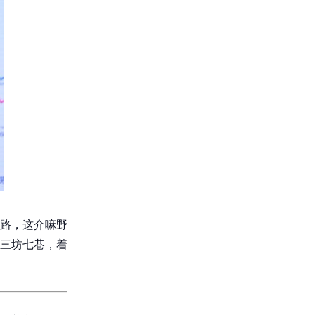
路，这介嘛野
三坊七巷，着