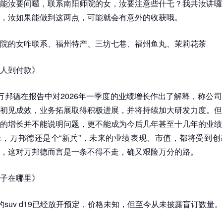
能汝要问囉，联系南阳师院的女，汝要注意些什乇？我共汝讲囉
，汝如果能做到这两点，可能就会有意外的收获哦。
院的女咋联系、福州特产、三坊七巷、福州鱼丸、茉莉花茶
人到付款》
万邦德在报告中对2026年一季度的业绩增长作出了解释，称公
初见成效，业务拓展取得积极进展，并将持续加大研发力度。但
的增长并不能说明问题，更不能成为今后几年甚至十几年的业绩
，万邦德还是个“新兵”，未来的业绩表现、市值，都将受到创
，这对万邦德而言是一条不得不走，确又艰险万分的路。
子在哪里》
的suv d19已经放开预定，价格未知，但至今从未披露盲订数量