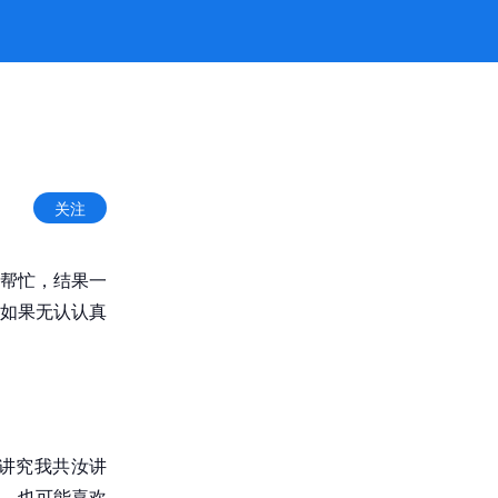
关注
帮忙，结果一
如果无认认真
讲究我共汝讲
，也可能喜欢