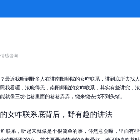
k8凯发官网
自情感咨询
·
？最近我听到野多人在讲南阳师院的女咋联系，讲到底所去找人
照我看囉，汝晓得无，南阳师院的女咋联系，其实有些讲究，汝
能就像三坊七巷里面的巷巷弄弄，绕来绕去找不到头绪。
的女咋联系底背后，野有趣的讲法
女咋联系，听起来就像是个很简单的事，伓然意会囉，里面有些
个南阳师院的女，首先要弄清楚她的兴趣爱好，她可能喜欢茶叶