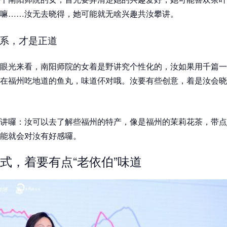
嘛……汝无去晓得，她可能就无啥兴趣共汝攀讲。
系，才是正道
眼光来看，南阳师院的女着是野讲究个性化的，汝如果用千篇一
在福州吃地道的鱼丸，味道伓对哦。汝要有些创意，着是汝会晓
讲囉：汝可以去了解些福州的特产，像是福州的茉莉花茶，带点
能就会对汝有好感囉。
式，着要有点“老依伯”味道