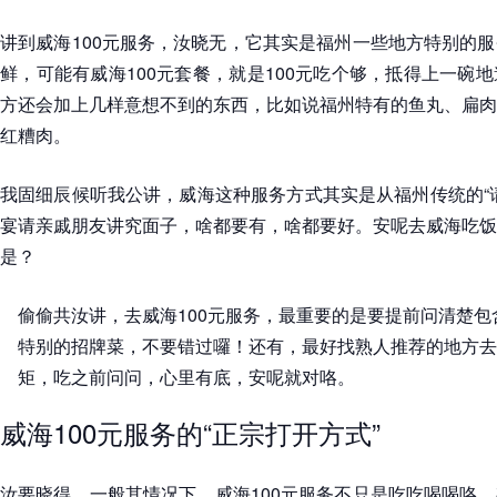
讲到威海100元服务，汝晓无，它其实是福州一些地方特别的
鲜，可能有威海100元套餐，就是100元吃个够，抵得上一碗
方还会加上几样意想不到的东西，比如说福州特有的鱼丸、扁肉
红糟肉。
我固细辰候听我公讲，威海这种服务方式其实是从福州传统的“
宴请亲戚朋友讲究面子，啥都要有，啥都要好。安呢去威海吃饭
是？
偷偷共汝讲，去威海100元服务，最重要的是要提前问清楚
特别的招牌菜，不要错过囉！还有，最好找熟人推荐的地方去
矩，吃之前问问，心里有底，安呢就对咯。
威海100元服务的“正宗打开方式”
汝要晓得，一般其情况下，威海100元服务不只是吃吃喝喝咯