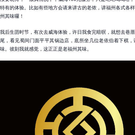
特有的体验。比如有些地方会请来讲古的老侬，讲福州各式各样
州其味囉！
我后生囝时节，有次去威海体验，许日我食完暗暝，就想去巷厝
尾，看见蜀间门面平平其锅边店，底所坐几位老依伯着下棋，
味。彼刻我就感觉，这正正是老福州其味。