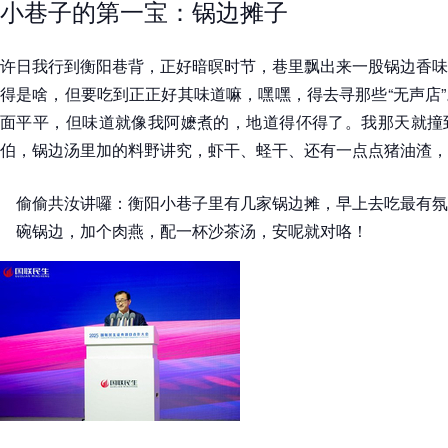
小巷子的第一宝：锅边摊子
许日我行到衡阳巷背，正好暗暝时节，巷里飘出来一股锅边香味
得是啥，但要吃到正正好其味道嘛，嘿嘿，得去寻那些“无声店
面平平，但味道就像我阿嬷煮的，地道得伓得了。我那天就撞
伯，锅边汤里加的料野讲究，虾干、蛏干、还有一点点猪油渣，
偷偷共汝讲囉：衡阳小巷子里有几家锅边摊，早上去吃最有氛
碗锅边，加个肉燕，配一杯沙茶汤，安呢就对咯！