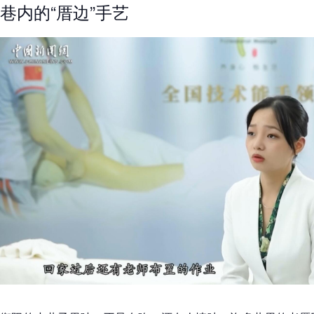
巷内的“厝边”手艺