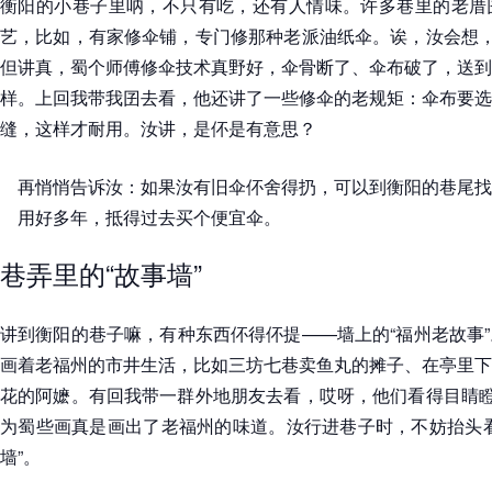
衡阳的小巷子里呐，不只有吃，还有人情味。许多巷里的老厝
艺，比如，有家修伞铺，专门修那种老派油纸伞。诶，汝会想，
但讲真，蜀个师傅修伞技术真野好，伞骨断了、伞布破了，送到
样。上回我带我囝去看，他还讲了一些修伞的老规矩：伞布要选
缝，这样才耐用。汝讲，是伓是有意思？
再悄悄告诉汝：如果汝有旧伞伓舍得扔，可以到衡阳的巷尾找
用好多年，抵得过去买个便宜伞。
巷弄里的“故事墙”
讲到衡阳的巷子嘛，有种东西伓得伓提——墙上的“福州老故事
画着老福州的市井生活，比如三坊七巷卖鱼丸的摊子、在亭里下
花的阿嬷。有回我带一群外地朋友去看，哎呀，他们看得目睛瞪
为蜀些画真是画出了老福州的味道。汝行进巷子时，不妨抬头看
墙”。