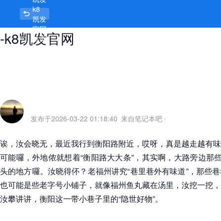
k8
衡阳好玩的小巷子，巷子深处有乾坤
凯发
官网
-k8凯发官网
首页
发布于
2026-03-22 01:18:40
来自笔记本吧
·
诶，汝会晓无，最近我行到衡阳路附近，哎呀，真是越走越有味
可能囉，外地侬就想着“衡阳路大大条”，其实啊，大路旁边那些
头的地方囉。汝晓得伓？老福州讲究“巷里巷外有味道”，那些
也可能是些老字号小铺子，就像福州鱼丸藏在汤里，汝挖一挖，
汝攀讲讲，衡阳这一带小巷子里的“隐世好物”。