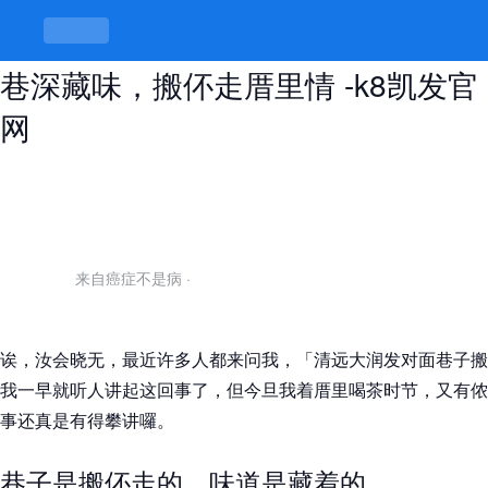
清远大润发对面巷子搬到哪里去了，
巷深藏味，搬伓走厝里情 -k8凯发官
网
来自癌症不是病
·
诶，汝会晓无，最近许多人都来问我，「清远大润发对面巷子搬
我一早就听人讲起这回事了，但今旦我着厝里喝茶时节，又有侬
事还真是有得攀讲囉。
巷子是搬伓走的，味道是藏着的