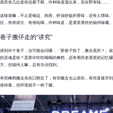
底所坐几位老依伯着下棋，许种味道荡出来，实在野有味……
这味道嘛，不止是锅边、肉燕、虾油炒饭的香味，还有人情味。
往，有侬讲古、有侬吆喝，许种味道，是厝里厝外的福州味囉。
巷子搬伓走的“讲究”
讲到许个巷子，汝可能会问囉：「那巷子拆了，搬去底所？」诶
的灵魂是啥？是那许吃吃喝喝的摊档，还有蜀些老厝里的记忆囉
方，但福州人嘛，总有办法找到。
有些摊档搬去东街口附近了，有些搬去仓山老街，有些直接开到
保持着，但环境就不一样了囉。