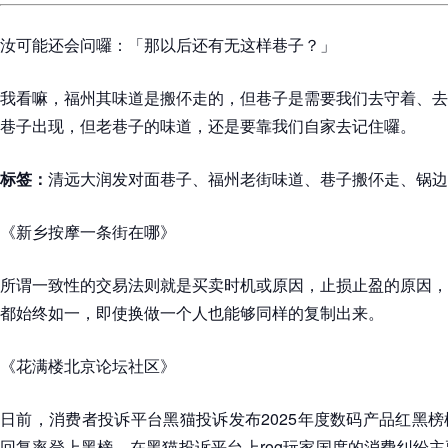
汝可能还会问囉：「那以后还有无这样巷子？」
我看嘛，福州其味道是搬伓走的，但巷子是需要我们去守着、去
巷子出现，但老巷子的味道，还是要靠我们自家去记住囉。
标签：
清远大润发对面巷子、福州老街味道、巷子搬伓走、锅边
《新乡按摩一条街在哪》
所谓一致性的交易法则就是买卖时机或原因，止损止盈的原因，
都始终如一，即使换做一个人也能够同样的复制出来。
《花满楼北京论坛社区》
日前，消费者投诉平台黑猫投诉发布2025年度数码产品红黑榜榜
回复率登上黑榜，在黑猫投诉平台上rog玩家国度的消费纠纷