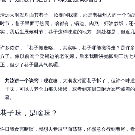
清远大润发对面其巷子，汝要问我囉，那是老福州人的一个“宝
时节，巷子里面野热闹，啥都有，锅边、肉燕、虾油炒饭，还
实，我后生辰候时节，巷子这样味道的地方，到处都是，但近几
许多侬讲，「巷子搬走咯」，其实嘛，巷子哪能搬得走？是许多
方了。像以前蜀个卖锅边的老依姆，后来我听讲她搬到三坊七
正，但少了巷子里其气氛囉。
共汝讲一个诀窍：
现在嘛，大润发对面巷子拆了，但许个味道
子味，可以去老仓山那边逿逿，或者到东街口附近蜀些藏着的
囉。
巷子味，是啥味？
许日我食完暗暝，就想去巷厝里面荡荡，伓然意会行到巷尾，看