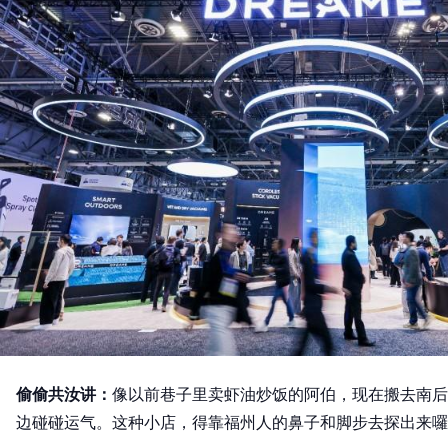
偷偷共汝讲：
像以前巷子里卖虾油炒饭的阿伯，现在搬去南后
边碰碰运气。这种小店，得靠福州人的鼻子和脚步去探出来囉