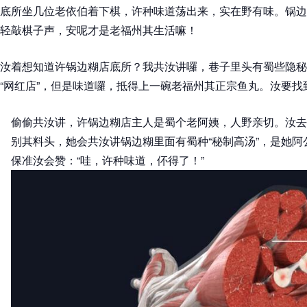
底所坐几位老依伯着下棋，许种味道荡出来，实在野有味。锅边
轻敲棋子声，安呢才是老福州其生活嘛！
汝着想知道许锅边糊店底所？我共汝讲囉，巷子里头有蜀些隐秘
“网红店”，但是味道囉，抵得上一碗老福州其正宗鱼丸。汝要
偷偷共汝讲，许锅边糊店主人是蜀个老阿姨，人野亲切。汝去
别其料头，她会共汝讲锅边糊里面有蜀种“秘制高汤”，是她
保准汝会赞：“哇，许种味道，伓得了！”