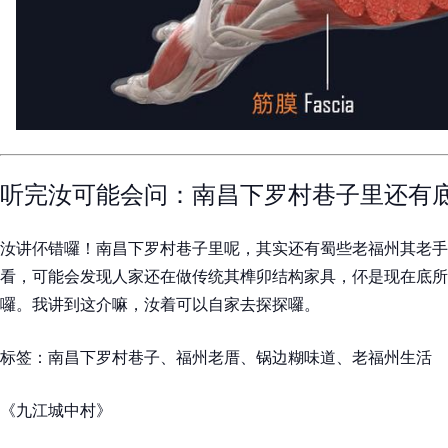
听完汝可能会问：南昌下罗村巷子里还有
汝讲伓错囉！南昌下罗村巷子里呢，其实还有蜀些老福州其老手
看，可能会发现人家还在做传统其榫卯结构家具，伓是现在底所
囉。我讲到这介嘛，汝着可以自家去探探囉。
标签：南昌下罗村巷子、福州老厝、锅边糊味道、老福州生活
《九江城中村》