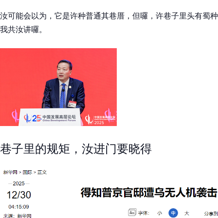
汝可能会以为，它是许种普通其巷厝，但囉，许巷子里头有蜀种
我共汝讲囉。
巷子里的规矩，汝进门要晓得