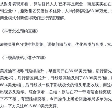
从财务表现来看，‘算法替代人力’已不再是概念，而是实实在
销企业中，趣致集团凭借技术优势，人均创利高达63.08万元
商业模式创新值得我们进行深度理解。
《抖音怎么预约直播》
ai根据用户习惯推荐剧集、调整剪辑节奏、优化画质与音质，实
《上饶高铁站小巷子在哪》
美原油市场昨日延续拉升，早盘高开在86.95美元/桶，后行情先
美元/桶，后行情区间拉升，日线最高触及到了88.99美元/桶
88.4美元/桶，后日线以一根下影线极长的锤头形态收线，而
出现多头延续。综合来看，总结：原油在77一带震荡企稳突破
平不下破，有望延续突破，今日操作上考虑回撤布局多单为先，上
力，下方关注89.6-88.0美元支撑。