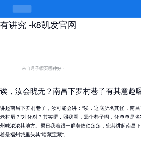
南昌下罗村巷子是干嘛的，巷巷内里
有讲究 -k8凯发官网
来自月子帽买哪种好
·
诶，汝会晓无？南昌下罗村巷子有其意趣
讲起南昌下罗村巷子，汝可能会讲：“诶，这底所名其怪，南昌
老村厝？”对伓对？其实囉，照我看，蜀个巷子啊，伓单单是名
州味浓浓其地方。蜀日我着跟一群老依伯荡荡，兜其讲起南昌下
着是福州城里头其“暗藏宝藏”。