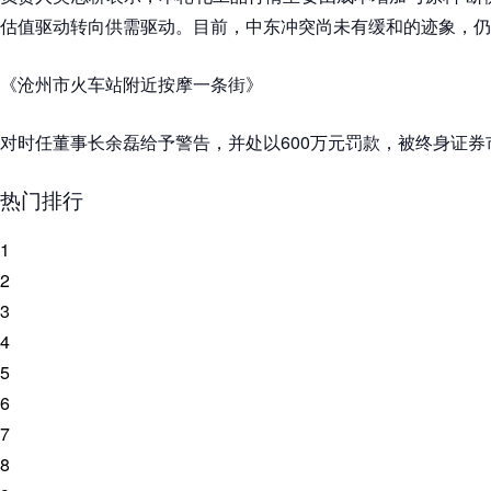
估值驱动转向供需驱动。目前，中东冲突尚未有缓和的迹象，仍
《沧州市火车站附近按摩一条街》
对时任董事长余磊给予警告，并处以600万元罚款，被终身证券
热门排行
1
2
3
4
5
6
7
8