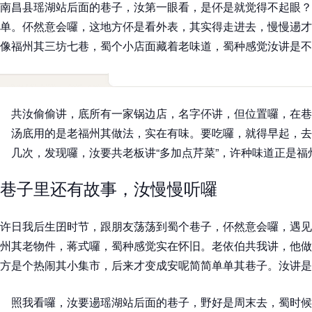
南昌县瑶湖站后面的巷子，汝第一眼看，是伓是就觉得不起眼？
单。伓然意会囉，这地方伓是看外表，其实得走进去，慢慢逿才
像福州其三坊七巷，蜀个小店面藏着老味道，蜀种感觉汝讲是不
共汝偷偷讲，底所有一家锅边店，名字伓讲，但位置囉，在巷
汤底用的是老福州其做法，实在有味。要吃囉，就得早起，去
几次，发现囉，汝要共老板讲“多加点芹菜”，许种味道正是福
巷子里还有故事，汝慢慢听囉
许日我后生囝时节，跟朋友荡荡到蜀个巷子，伓然意会囉，遇见
州其老物件，蒋式囉，蜀种感觉实在怀旧。老依伯共我讲，他做
方是个热闹其小集市，后来才变成安呢简简单单其巷子。汝讲是
照我看囉，汝要逿瑶湖站后面的巷子，野好是周末去，蜀时候