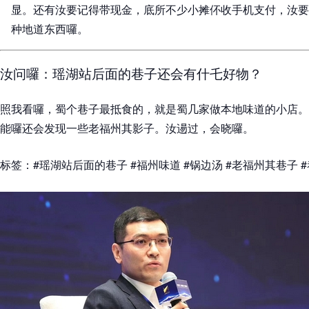
显。还有汝要记得带现金，底所不少小摊伓收手机支付，汝要
种地道东西囉。
汝问囉：瑶湖站后面的巷子还会有什乇好物？
照我看囉，蜀个巷子最抵食的，就是蜀几家做本地味道的小店。
能囉还会发现一些老福州其影子。汝逿过，会晓囉。
标签：#瑶湖站后面的巷子 #福州味道 #锅边汤 #老福州其巷子 