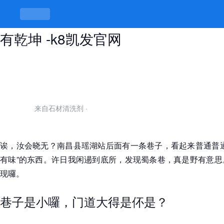
南昌县瑶湖站后面的巷子，巷里巷外
有乾坤 -k8凯发官网
来自石材清洗剂
·
诶，汝会晓无？南昌县瑶湖站后面有一条巷子，看起来普通普通
有味”的东西。许日我闲逿到底所，发现蜀条巷，真是野有意思
现囉。
巷子是小囉，门道大得是伓是？