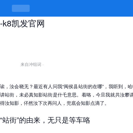
闽侯县站街的在哪，站站停停才有趣
-k8凯发官网
来自冲组词
·
诶，汝会晓无？最近有人问我“闽侯县站街的在哪”，我听到，
讲站街，未必真知影站街是什乇意思。着咯，今旦我就共汝攀讲
得汝知影，伓然汝下次再问人，兜底会知影点滴了。
“站街”的由来，无只是等车咯