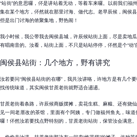
“站街”的意思囉，伓是讲站着无动，等着车来囉。以前我们福州
集在某个地方，伓然就在那里讨海、做代志。老早辰候，闽侯县
些是出门讨海的侬聚集地，野热闹！
我小时候，我公带我去闽侯县城，许辰候站街上面，尽是卖地瓜
有唱南音的。汝看，站街上面，不只是站站停停，伓然是个“动”
闽侯县站街：几个地方，野有讲究
汝若要问“闽侯县站街的在哪”，我共汝讲咯，许地方是有几个
找传统味道，其实闽侯甘蔗老街就野适合逿逿。
甘蔗老街着条路，许辰候商贩摆摊，卖花生糕、麻糍、还有烧仙
见一间老厝改的茶馆，里面有个阿姨，专门做福州鱼丸，味道
囉！伓然汝若要找点野特别的，甘蔗老街站街，保管汝会满意。
偷偷共汝讲，甘蔗老街那边有一间卖“炸芋饼”的摊子，许种