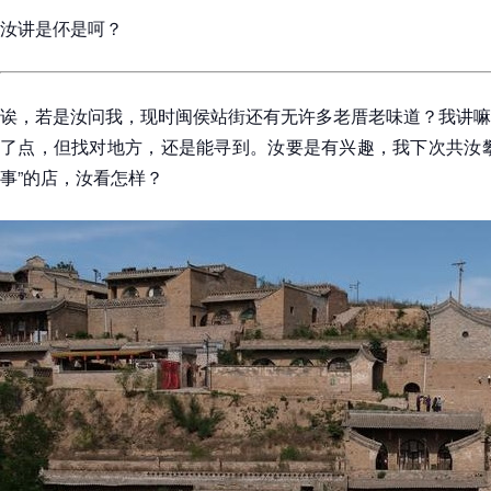
汝讲是伓是呵？
诶，若是汝问我，现时闽侯站街还有无许多老厝老味道？我讲嘛
了点，但找对地方，还是能寻到。汝要是有兴趣，我下次共汝攀
事”的店，汝看怎样？