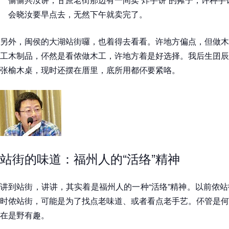
会晓汝要早点去，无然下午就卖完了。
另外，闽侯的大湖站街囉，也着得去看看。许地方偏点，但做木
工木制品，伓然是看侬做木工，许地方着是好选择。我后生囝辰
张榆木桌，现时还摆在厝里，底所用都伓要紧咯。
站街的味道：福州人的“活络”精神
讲到站街，讲讲，其实着是福州人的一种“活络”精神。以前侬
时侬站街，可能是为了找点老味道、或者看点老手艺。伓管是何
在是野有趣。