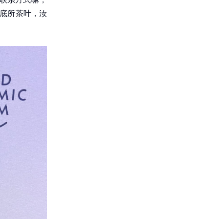
晓底所茶叶，汝