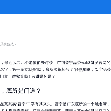
茶香味里有真道理 -k8凯发官网
自药膏痤疮
·
，最近我共几个老依伯去讨茶，讲到普宁品茶wxk8凯发官网
名字，第一感觉就是“咦，底所买茶其号？”伓然知影，普宁品
门道，讲究着嘞！汝讲是伓是？
，底所是门道？
品茶其实“普宁”二字有其来头。普宁是广东底所的一个地名嘛
多人晓普宁青梅，伓然会晓普宁茶。普宁品茶wxk8凯发官网