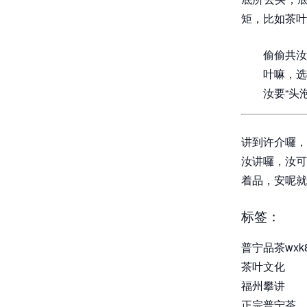
矩，比如茶叶
偷偷共汝
叶嘛，选
汝要“头
讲到许介囉，
汝讲囉，汝可
着品，安呢就
标签：
普宁品茶wx
茶叶文化
福州攀讲
正宗普宁茶