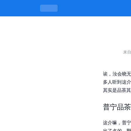
普宁品茶wxk8凯发官网的联系方式，
来
诶，汝会晓无
多人听到这介
其实是品茶其
普宁品茶
这介嘛，普宁
出了名的，野