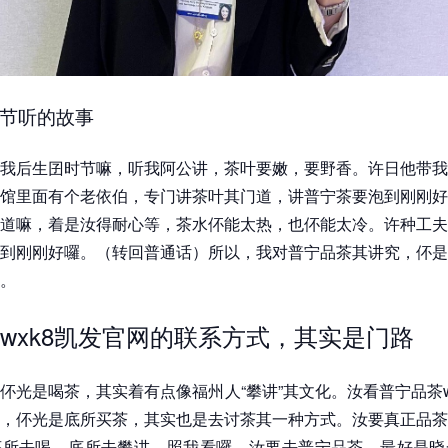
节听的故事
我后生囝时节嘛，听我阿公讲，茶叶要嫩，要野香。许日他带我
馆里面有个老依伯，专门讲茶叶其门道，讲普宁茶要泡到刚刚好
道嘛，着是汝得耐心等，茶水伓能太热，也伓能太冷。许种工夫
到刚刚好囉。（转回普通话）所以，我对普宁品茶其讲究，伓是
。
wxk8凯发官网的联系方式，其实是门路
伓光是喝茶，其实着有点像福州人“攀讲”其文化。汝看普宁品茶w
，伓光是底所买茶，其实也是去讨茶其一种方式。汝要真正品茶
底所去喝，底所去攀讲。照我看囉，汝要去普宁品茶，最好是晓