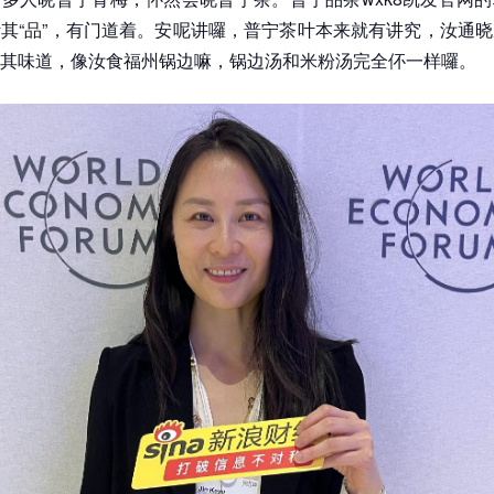
其“品”，有门道着。安呢讲囉，普宁茶叶本来就有讲究，汝通
其味道，像汝食福州锅边嘛，锅边汤和米粉汤完全伓一样囉。