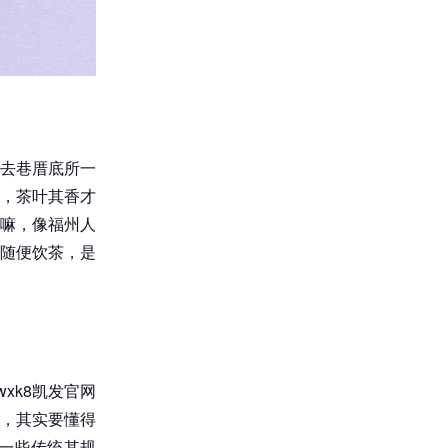
去巷厝底所一
，茶叶其香才
嘛，像福州人
随便饮茶，是
xk8凯发官网
，其实要懂得
一些传统其规