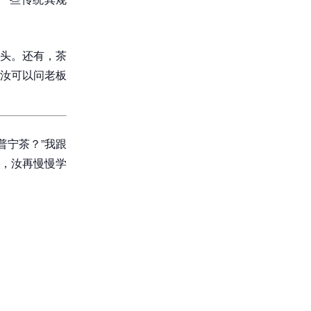
头。还有，茶
汝可以问老板
普宁茶？”我跟
，汝再慢慢学