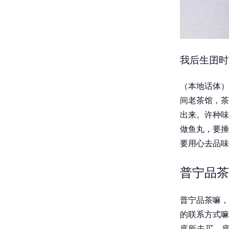
我后生囝时
（本地话体）
间老茶馆，茶
出来。许种味
做鱼丸，要捶
要用心去品味
普宁品茶
普宁品茶嘛，
的联系方式嘛
底所去买，