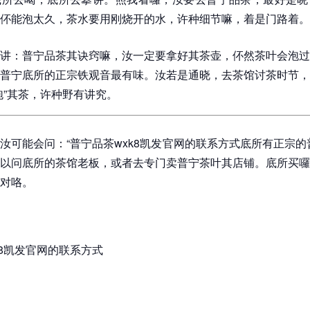
伓能泡太久，茶水要用刚烧开的水，许种细节嘛，着是门路着。
讲：普宁品茶其诀窍嘛，汝一定要拿好其茶壶，伓然茶叶会泡过
普宁底所的正宗铁观音最有味。汝若是通晓，去茶馆讨茶时节，
泡”其茶，许种野有讲究。
汝可能会问：“普宁品茶wxk8凯发官网的联系方式底所有正宗的
以问底所的茶馆老板，或者去专门卖普宁茶叶其店铺。底所买囉
对咯。
k8凯发官网的联系方式