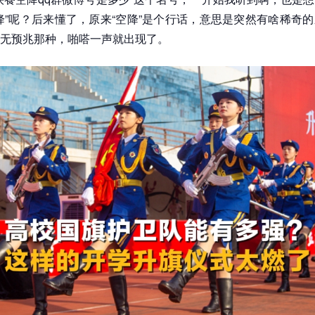
降”呢？后来懂了，原来“空降”是个行话，意思是突然有啥稀奇
无预兆那种，啪嗒一声就出现了。