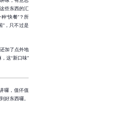
餐这些东西的汇
种“快餐”？所
国”，只不过是
还加了点外地
，这“新口味”
汝讲囉，值伓值
到好东西囉。