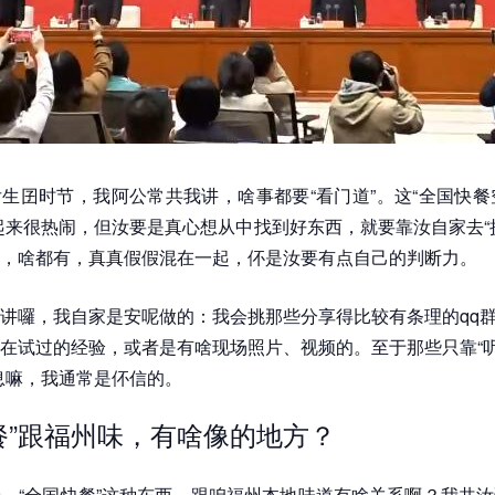
生囝时节，我阿公常共我讲，啥事都要“看门道”。这“全国快餐
起来很热闹，但汝要是真心想从中找到好东西，就要靠汝自家去“
，啥都有，真真假假混在一起，伓是汝要有点自己的判断力。
讲囉，我自家是安呢做的：我会挑那些分享得比较有条理的qq
在试过的经验，或者是有啥现场照片、视频的。至于那些只靠“听
息嘛，我通常是伓信的。
餐”跟福州味，有啥像的地方？
，“全国快餐”这种东西，跟咱福州本地味道有啥关系啊？我共