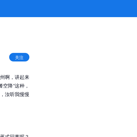
k8凯发官网
关注
福州啊，讲起来
餐空降”这种，
，汝听我慢慢
想蒋式回事呢？