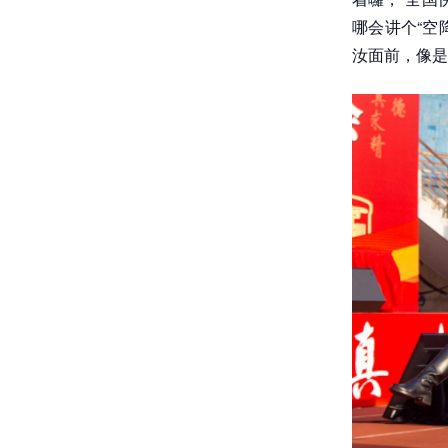
哪会讲个“空
汝面前，像是