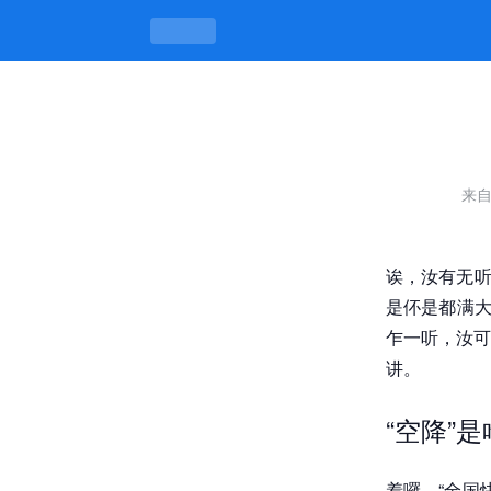
全国快餐空降qq群微博号是多少，会
来
诶，汝有无听
是伓是都满大
乍一听，汝可
讲。
“空降”
着囉，“全国