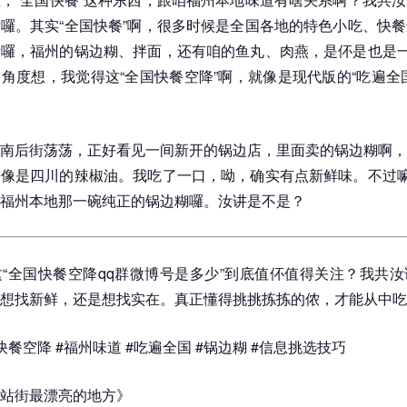
囉。其实“全国快餐”啊，很多时候是全国各地的特色小吃、快
囉，福州的锅边糊、拌面，还有咱的鱼丸、肉燕，是伓是也是一
角度想，我觉得这“全国快餐空降”啊，就像是现代版的“吃遍全
南后街荡荡，正好看见一间新开的锅边店，里面卖的锅边糊啊，
像是四川的辣椒油。我吃了一口，呦，确实有点新鲜味。不过嘛
福州本地那一碗纯正的锅边糊囉。汝讲是不是？
“全国快餐空降qq群微博号是多少”到底值伓值得关注？我共
想找新鲜，还是想找实在。真正懂得挑挑拣拣的侬，才能从中吃
餐空降 #福州味道 #吃遍全国 #锅边糊 #信息挑选技巧
站街最漂亮的地方》