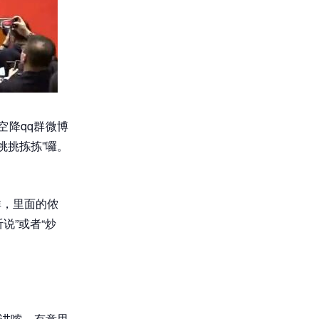
空降qq群微博
挑挑拣拣”囉。
群，里面的侬
说”或者“炒
汝讲嗦，有意思