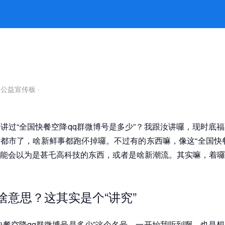
晓的侬野有趣，伓会晓的侬野好奇 -
自公益宣传板
·
讲过“全国快餐空降qq群微博号是多少”？我跟汝讲囉，现时底
都市了，啥新鲜事都跑伓掉囉。不过有的东西嘛，像这“全国快
能会以为是甚乇高科技的东西，或者是啥新潮流。其实嘛，着囉
是啥意思？这其实是个“讲究”
快餐空降qq群微博号是多少”这个名号，一开始我听到啊，也是