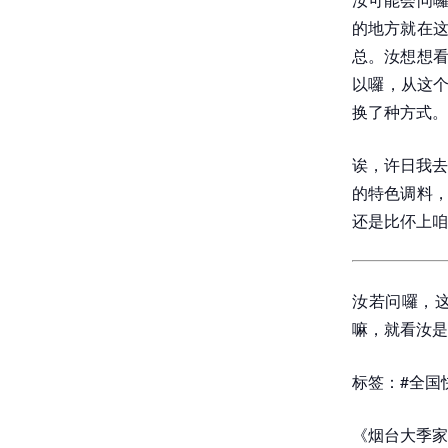
的地方就在这
总。汝想想看
以囉，从这个
换了种方式。
诶，许日我去
的特色调料，
还是比伓上咱
汝若问囉，这
嘛，就看汝是
标签：#全国快
《烟台大季家