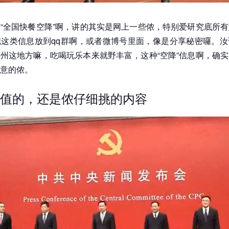
“全国快餐空降”啊，讲的其实是网上一些侬，特别爱研究底所
这类信息放到qq群啊，或者微博号里面，像是分享秘密囉。汝
州这地方嘛，吃喝玩乐本来就野丰富，这种“空降”信息啊，确
意的侬。
值的，还是侬仔细挑的内容