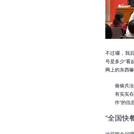
不过囉，我后
号是多少”看
网上的东西嘛
偷偷共汝
有实实在
作”的信
“全国快
汝可能会问囉