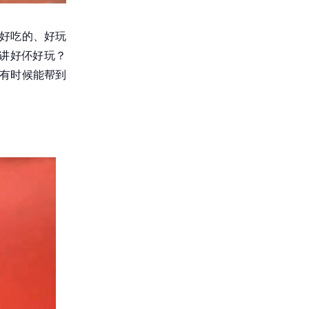
有好吃的、好玩
讲好伓好玩？
实有时候能帮到