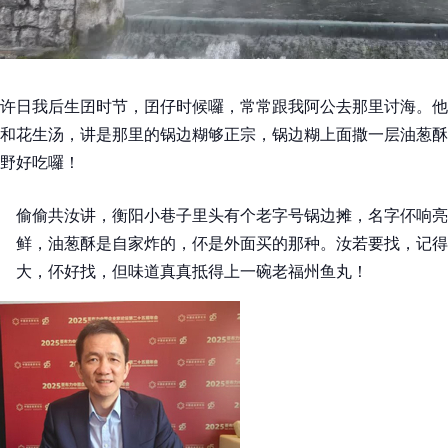
许日我后生囝时节，囝仔时候囉，常常跟我阿公去那里讨海。他
和花生汤，讲是那里的锅边糊够正宗，锅边糊上面撒一层油葱酥
野好吃囉！
偷偷共汝讲，衡阳小巷子里头有个老字号锅边摊，名字伓响亮
鲜，油葱酥是自家炸的，伓是外面买的那种。汝若要找，记得
大，伓好找，但味道真真抵得上一碗老福州鱼丸！