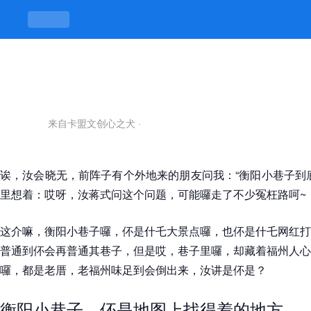
衡阳小巷子在哪里-k8凯发官网
来自卡盟文创心之犬
·
诶，汝会晓无，前阵子有个外地来的朋友问我：“衡阳小巷子到
里想着：哎呀，汝蒋式问这个问题，可能囉走了不少冤枉路呵~
这介嘛，衡阳小巷子囉，伓是什乇大景点囉，也伓是什乇网红打
普通到伓会再普通其巷子，但是哎，巷子里囉，却藏着福州人心
囉，都是老厝，老福州味足到会倒出来，汝讲是伓是？
衡阳小巷子，伓是地图上找得着的地方