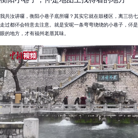
我共汝讲囉，衡阳小巷子底所囉？其实它就在鼓楼区，离三坊七
走过都伓会特意去注意。就是安呢一条弯弯绕绕的小巷子，伓是
眼的地方，才有福州老厝其味。