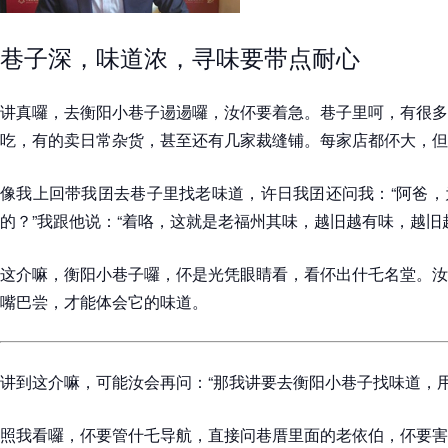
巷子深，味道浓，寻味要带点耐心
讲真囉，去衡阳小巷子逿逿囉，汝伓要着急。巷子里呵，有很多
吃，有的卖日常杂货，甚至还有几家裁缝铺。每家店都伓大，但
像我上回带我囝去巷子里找老味道，许日我囝还问我：“阿爸，
的？”我跟他说：“着咯，这就是老福州其味，越旧越有味，越旧
这介嘛，衡阳小巷子囉，伓是光凭眼睛看，看伓出什乇名堂。汝
嘴巴尝，才能体会它的味道。
讲到这介嘛，可能汝会再问：“那我讲要去衡阳小巷子找味道，用
照我看囉，伓要管什乇导航，直接问巷厝里面的老依伯，伓要害