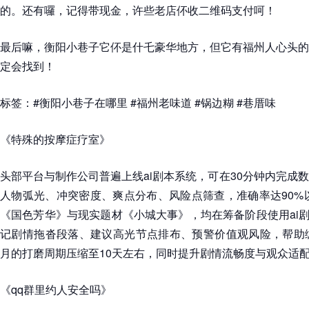
的。还有囉，记得带现金，许些老店伓收二维码支付呵！
最后嘛，衡阳小巷子它伓是什乇豪华地方，但它有福州人心头的
定会找到！
标签：#衡阳小巷子在哪里 #福州老味道 #锅边糊 #巷厝味
《特殊的按摩症疗室》
头部平台与制作公司普遍上线ai剧本系统，可在30分钟内完成
人物弧光、冲突密度、爽点分布、风险点筛查，准确率达90%以
《国色芳华》与现实题材《小城大事》，均在筹备阶段使用ai剧
记剧情拖沓段落、建议高光节点排布、预警价值观风险，帮助编
月的打磨周期压缩至10天左右，同时提升剧情流畅度与观众适
《qq群里约人安全吗》