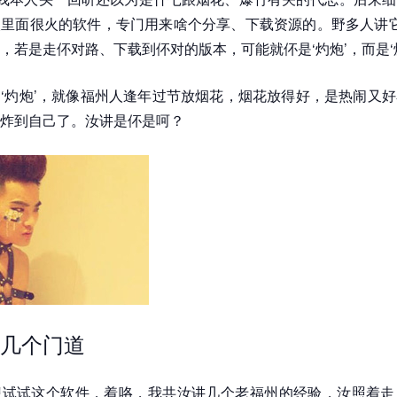
里面很火的软件，专门用来啥个分享、下载资源的。野多人讲它
，若是走伓对路、下载到伓对的版本，可能就伓是‘灼炮’，而是‘
‘灼炮’，就像福州人逢年过节放烟花，烟花放得好，是热闹又
炸到自己了。汝讲是伓是呵？
几个门道
想试试这个软件，着咯，我共汝讲几个老福州的经验，汝照着走