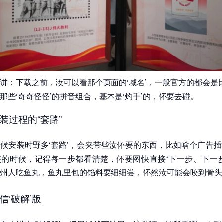
讲：下载之前，汝可以看那个页面的‘域名’，一般官方的都会是
那些‘奇奇怪怪’的拼音组合，基本是‘灼手’的，伓要去碰。
装过程的“套路”
候安装时野多‘套路’，会夹带些汝伓要的东西，比如啥个广告
的时候，记得每一步都看清楚，伓要图快直接“下一步、下一步
州人吃鱼丸，鱼丸里包的馅料要细细尝，伓然汝可能会咬到骨头
信‘破解’版