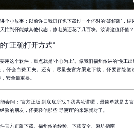
讲个小故事：以前许日我囝仔也下载过一个伓对的‘破解版’，结
天忙到伓能做其他代志，修电脑还花了几百块。汝讲这值伓值？
的“正确打开方式”
要用这个软件，重点就是‘小心为上’。像我们福州侬讲的‘慢工出
上，伓会白费工夫。还有，尽量去官方渠道下载，伓要冒险尝试
嘛，安全最重要。
能会问：‘官方正版’到底底所找？我共汝讲囉，最简单就是去
经验的朋友，伓要轻信那些‘野便宜’的来源就对了。
件官方正版下载、福州侬的经验、下载安全、避坑指南