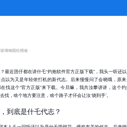
然会烧到手！ -k8凯发官网
自玻璃钢圆柱模板
·
？最近囝仔都在讲什乇“灼炮软件官方正版下载”，我头一听还
差点以为又是年轻侬打机的新代志。后来慢慢问了会晓哦，原来
在找这个“官方正版”来下载。今旦嘛，我共汝攀讲讲，这个灼
去找，啥个地方要注意，啥个路子才伓会让汝‘烧到手’。
，到底是什乇代志？
，我本人头一回听还以为是什乇跟烟花、爆竹有关的代志。后来