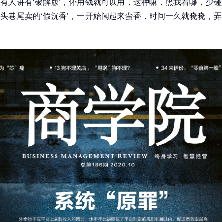
有人讲有‘破解版’，伓用钱就可以用，这种嘛，照我看囉，少
头巷尾卖的‘假沉香’，一开始闻起来蛮香，时间一久就晓晓，