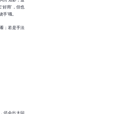
‘好用’，但也
烧手’哦。
好看；若是手法
，伓会出大问