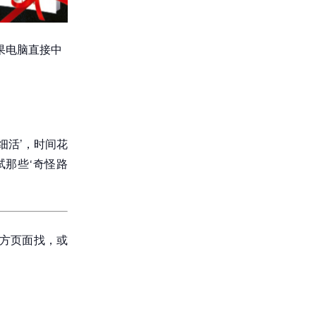
果电脑直接中
细活’，时间花
那些‘奇怪路
官方页面找，或