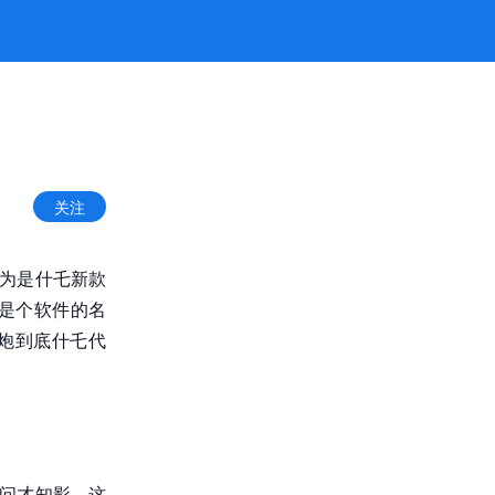
关注
以为是什乇新款
是个软件的名
炮到底什乇代
细问才知影，这