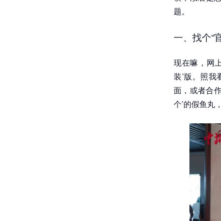
题。
一、找个“
现在嘛，网上
装’版。照我
面，或者合作
个’的假鱼丸