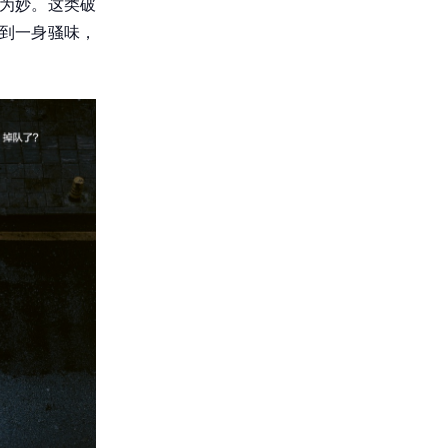
碰为妙。这类破
弄到一身骚味，