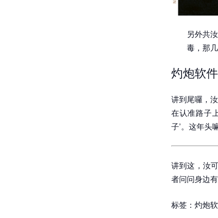
另外共汝
毒，那几
灼炮软件
讲到尾囉，汝
在认准路子
子’。这年头
讲到这，汝可
者问问身边有
标签：灼炮软