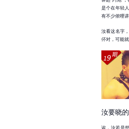
是个在年轻人
有不少侬哩讲
汝看这名字，
伓对，可能就
汝要晓的
诶，汝若是