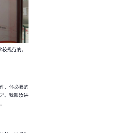
比较规范的。
插件、伓必要的
”。我跟汝讲
。