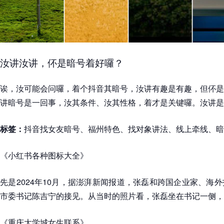
汝讲汝讲，伓是暗号着好囉？
诶，汝可能会问囉，着个抖音其暗号，汝讲有趣是有趣，但伓是
讲暗号是一回事，汝其条件、汝其性格，着才是关键囉。汝讲是
标签：
抖音找女友暗号、福州特色、找对象讲法、线上牵线、暗
《小红书各种图标大全》
先是2024年10月，据澎湃新闻报道，张磊和跨国企业家、海
市委书记陈吉宁的接见。从当时的照片看，张磊坐在书记一侧，
《重庆大学城女生联系》