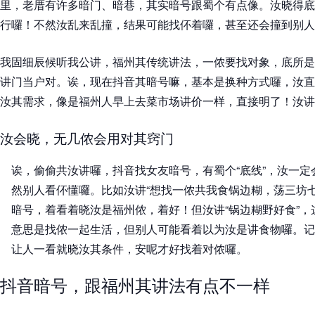
里，老厝有许多暗门、暗巷，其实暗号跟蜀个有点像。汝晓得底
行囉！不然汝乱来乱撞，结果可能找伓着囉，甚至还会撞到别人
我固细辰候听我公讲，福州其传统讲法，一侬要找对象，底所是
讲门当户对。诶，现在抖音其暗号嘛，基本是换种方式囉，汝直
汝其需求，像是福州人早上去菜市场讲价一样，直接明了！汝讲
汝会晓，无几侬会用对其窍门
诶，偷偷共汝讲囉，抖音找女友暗号，有蜀个“底线”，汝一
然别人看伓懂囉。比如汝讲“想找一侬共我食锅边糊，荡三坊
暗号，着看着晓汝是福州侬，着好！但汝讲“锅边糊野好食”
意思是找侬一起生活，但别人可能看着以为汝是讲食物囉。记
让人一看就晓汝其条件，安呢才好找着对侬囉。
抖音暗号，跟福州其讲法有点不一样