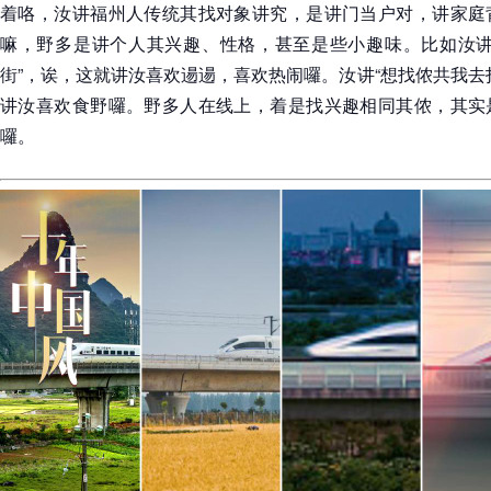
着咯，汝讲福州人传统其找对象讲究，是讲门当户对，讲家庭
嘛，野多是讲个人其兴趣、性格，甚至是些小趣味。比如汝讲
街”，诶，这就讲汝喜欢逿逿，喜欢热闹囉。汝讲“想找侬共我去
讲汝喜欢食野囉。野多人在线上，着是找兴趣相同其侬，其实
囉。