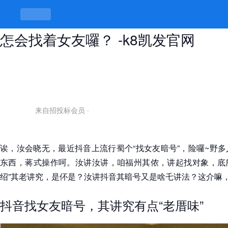
抖音找女友暗号，暗号伓会晓，汝讲
怎会找着女友囉？ -k8凯发官网
来自招投标会员
·
诶，汝会晓无，最近抖音上流行蜀个“找女友暗号”，险囉~野
东西，蒋式操作呵。汝讲汝讲，咱福州其侬，讲起找对象，底所
绍”其老讲究，是伓是？汝讲抖音其暗号又是啥乇讲法？这介嘛
抖音找女友暗号，其讲究有点“老厝味”