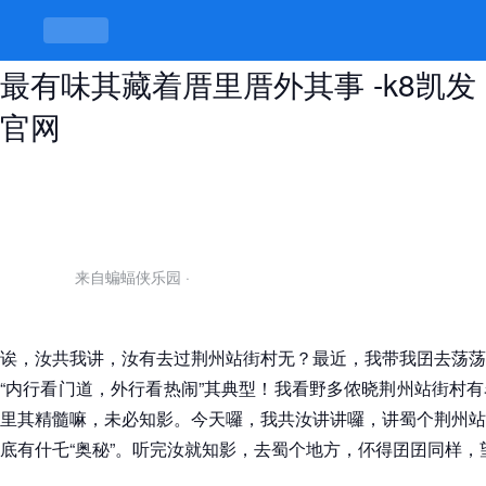
荆州站街村最出名的三个地方，底所
最有味其藏着厝里厝外其事 -k8凯发
官网
来自蝙蝠侠乐园
·
诶，汝共我讲，汝有去过荆州站街村无？最近，我带我囝去荡荡
“内行看门道，外行看热闹”其典型！我看野多侬晓荆州站街村
里其精髓嘛，未必知影。今天囉，我共汝讲讲囉，讲蜀个荆州站
底有什乇“奥秘”。听完汝就知影，去蜀个地方，伓得囝囝同样，