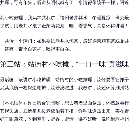
井囉，野有年头，听讲从明代就有了，水清得像镜子一样，附近
我小时候囉，我妈常共我讲，福州老井其水，冬暖夏凉，煮茶最
了试，用老井水泡了壶茉莉花茶，哇，着香气，真是伓得讲囉！
共汝一个窍门：如果要试老井水泡茶，最好选茉莉花茶或龙井
还有，带个自家杯，喝得更自在。
第三站：站街村小吃摊，“一口一味”真滋味
最后嘛，该讲讲小吃摊囉！站街村的小吃摊囉，汝伓要看它摊子
尤其底所一档锅边糊摊，汝若没吃过，我敢讲，汝还伓算荆州站
（本地话体）许日我食完暗暝，想去巷厝里面荡荡，伓然意会行
其锅边店，底所坐几位老依伯着下棋，许种味道荡出来，实在野
虾干跟葱花，吃到嘴里，野香，野滑，讲不好听，像吃到老福州