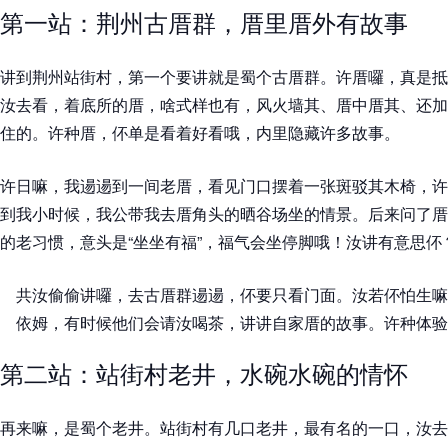
第一站：荆州古厝群，厝里厝外有故事
讲到荆州站街村，第一个要讲就是蜀个古厝群。许厝囉，真是抵
汝去看，着底所的厝，啥式样也有，风火墙其、厝中厝其、还加
住的。许种厝，伓单是看着好看哦，内里隐藏许多故事。
许日嘛，我逿逿到一间老厝，看见门口摆着一张斑驳其木椅，许
到我小时候，我公带我去厝角头的晒谷场坐的情景。后来问了厝
的老习惯，意头是“坐坐有福”，福气会坐停脚哦！汝讲有意思伓
共汝偷偷讲囉，去古厝群逿逿，伓要只看门面。汝若伓怕生嘛
依姆，有时候他们会请汝喝茶，讲讲自家厝的故事。许种体验，
第二站：站街村老井，水碗水碗的情怀
再来嘛，是蜀个老井。站街村有几口老井，最有名的一口，汝去