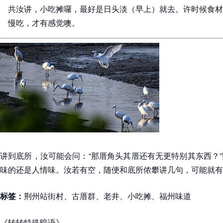
共汝讲，小吃摊囉，最好是日头淡（早上）就去。许时候食材
慢吃，才有感觉噢。
讲到底所，汝可能会问：“那厝角头其厝还有无更特别其东西？
味的还是人情味。汝若有空，随便和底所侬攀讲几句，可能就有
标签：
荆州站街村、古厝群、老井、小吃摊、福州味道
《转转特殊暗语》