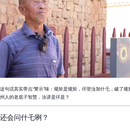
这句话其实带点“警示”味：规矩是规矩，伓管汝加什乇，破了规
州人的老底子智慧，汝讲是伓是？
还会问什乇咧？