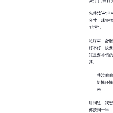
先共汝讲“老
分寸，规矩摆
“吃亏”。
足疗嘛，舒服
好不好，汝要
矩是要补钱的
其。
共汝偷偷
矩懂伓懂
来！
讲到这，我想
傅按到一半，