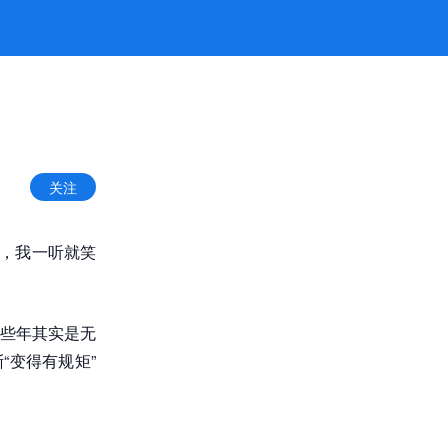
关注
”，我一听就笑
些年其实是无
“变得有规矩”