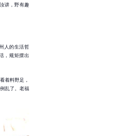
汝讲，野有趣
州人的生活哲
生活，规矩摆出
看着料野足，
例乱了。老福