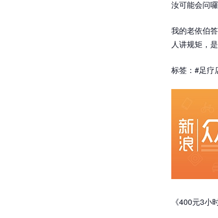
汝可能会问囉
我的老依伯答
人讲规矩，是
标签：#足疗
《400元3