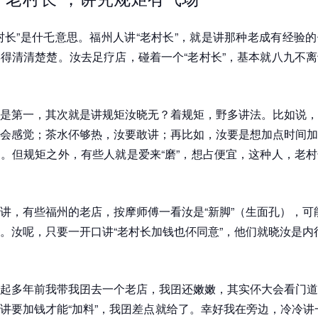
村长”是什乇意思。福州人讲“老村长”，就是讲那种老成有经验
得清清楚楚。汝去足疗店，碰着一个“老村长”，基本就八九不
是第一，其次就是讲规矩汝晓无？着规矩，野多讲法。比如说，
会感觉；茶水伓够热，汝要敢讲；再比如，汝要是想加点时间加
。但规矩之外，有些人就是爱来“磨”，想占便宜，这种人，老
讲，有些福州的老店，按摩师傅一看汝是“新脚”（生面孔），可
。汝呢，只要一开口讲“老村长加钱也伓同意”，他们就晓汝是内
起多年前我带我囝去一个老店，我囝还嫩嫩，其实伓大会看门道
讲要加钱才能“加料”，我囝差点就给了。幸好我在旁边，冷冷讲