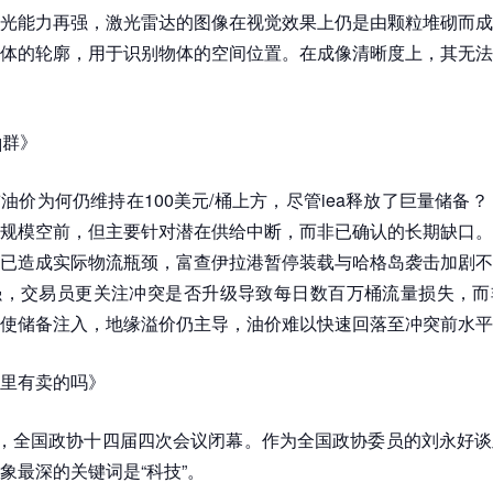
光能力再强，激光雷达的图像在视觉效果上仍是由颗粒堆砌而成
体的轮廓，用于识别物体的空间位置。在成像清晰度上，其无法
q群》
油价为何仍维持在100美元/桶上方，尽管iea释放了巨量储备？ 答
规模空前，但主要针对潜在供给中断，而非已确认的长期缺口。
已造成实际物流瓶颈，富查伊拉港暂停装载与哈格岛袭击加剧不
强，交易员更关注冲突是否升级导致每日数百万桶流量损失，而
使储备注入，地缘溢价仍主导，油价难以快速回落至冲突前水平
里有卖的吗》
午，全国政协十四届四次会议闭幕。作为全国政协委员的刘永好
象最深的关键词是“科技”。