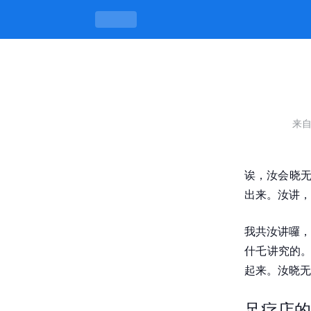
足疗店老村长加钱也不同意，老地方有
来
诶，汝会晓无
出来。汝讲，
我共汝讲囉，
什乇讲究的。
起来。汝晓无
足疗店的