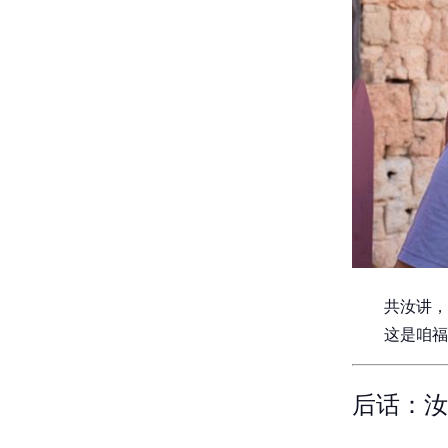
共汝讲，
这是咱福
后话：汝