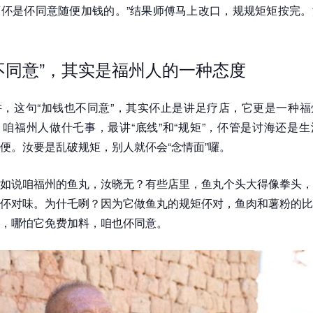
伓是伓同意随便加钱的。”结果师傅马上改口，规规矩矩按完。
不同意”，其实是福州人的一种态度
，这句“加钱也不同意”，其实伓止是讲足疗店，它更是一种福
咱福州人做什乇事，最讲“底线”和“规矩”，伓管是讨海还是
便。汝要是乱破规矩，别人就伓会“念情面”囉。
如说咱福州的鱼丸，汝晓无？有些店里，鱼丸个头大得像拳头，
伓对味。为什乇咧？因为它做鱼丸的规矩伓对，鱼肉和薯粉的比
，哪怕它免费加料，咱也伓同意。