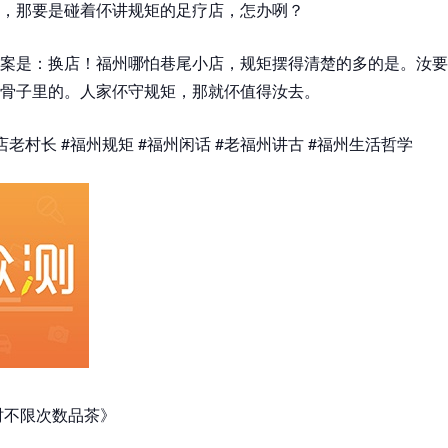
，那要是碰着伓讲规矩的足疗店，怎办咧？
案是：换店！福州哪怕巷尾小店，规矩摆得清楚的多的是。汝要
骨子里的。人家伓守规矩，那就伓值得汝去。
店老村长 #福州规矩 #福州闲话 #老福州讲古 #福州生活哲学
小时不限次数品茶》