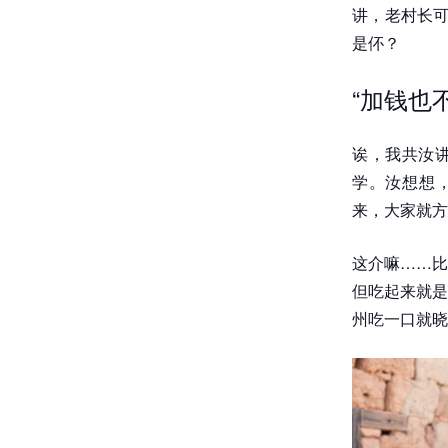
讲，老村长可
是伓？
“加钱也
诶，我共汝讲
学。汝想想，
来，大家就方
这介嘛……比
但吃起来就是
州吃一口就晓