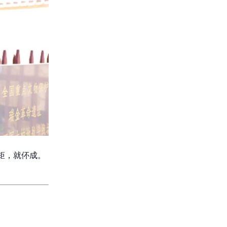
矩，就伓成。