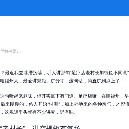
老规矩 -k8凯发官网
自早教书婴儿
·
？最近我去巷厝荡荡，听人讲那句“足疗店老村长加钱也不同意
咱福州人，最爱讲规矩、讲分寸，这句话，简直讲到点上了！
这句听起来趣味，但其实底下有门道。足疗店嘛，在咱福州，早
后来慢慢的，侬人开始“讨海”，加上外地来的各种风气，才渐渐
，这规矩里头就有不少讲究，野有味。
“老村长”，讲究规矩有气场