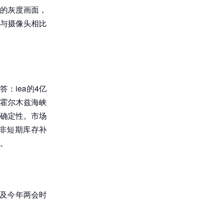
的灰度画面，
与摄像头相比
：iea的4亿
霍尔木兹海峡
确定性。市场
非短期库存补
。
谈及今年两会时