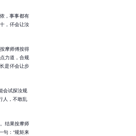
的侬，事事都有
离十，伓会让汝
按摩师傅按得
点力道，合规
村长是伓会让步
能会试探汝规
行人，不敢乱
。结果按摩师
一句：“规矩来