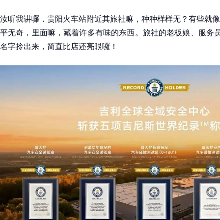
汝听我讲囉，贵阳火车站附近其旅社嘛，种种样样无？有些就像
平无奇，里面嘛，藏着许多有味的东西。旅社的老板娘、服务员
名字拎出来，简直比店还亮眼囉！