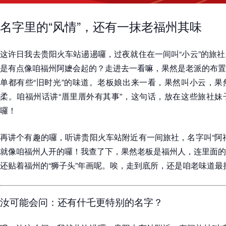
名字里的“风情”，还有一抹老福州其味
这许日我去贵阳火车站逿逿囉，过夜就住在一间叫“小云”的旅
是有点像咱福州阿嬷会起的？走进去一看嘛，果然是老派的布置
单都有些“旧时光”的味道。老板娘出来一看，果然叫小云，果
柔。咱福州话讲“厝里厝外有其事”，这句话，放在这些旅社妹
囉！
再讲个有趣的囉，听讲贵阳火车站附近有一间旅社，名字叫“阿
就像咱福州人开的囉！我查了下，果然老板是福州人，连里面的
还贴着福州的“狮子头”年画呢。唉，走到底所，还是咱老味道最
汝可能会问：还有什乇更特别的名字？