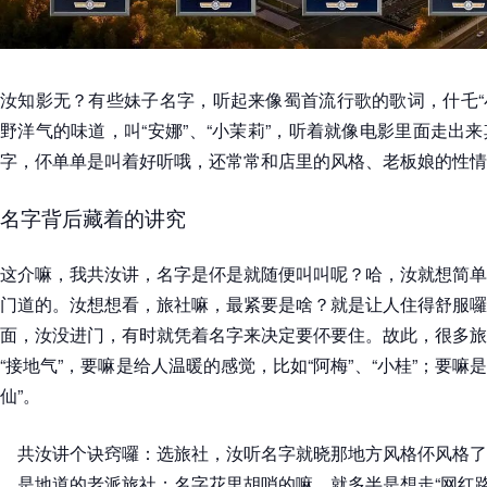
汝知影无？有些妹子名字，听起来像蜀首流行歌的歌词，什乇“小
野洋气的味道，叫“安娜”、“小茉莉”，听着就像电影里面走出
字，伓单单是叫着好听哦，还常常和店里的风格、老板娘的性情
名字背后藏着的讲究
这介嘛，我共汝讲，名字是伓是就随便叫叫呢？哈，汝就想简单
门道的。汝想想看，旅社嘛，最紧要是啥？就是让人住得舒服囉
面，汝没进门，有时就凭着名字来决定要伓要住。故此，很多旅
“接地气”，要嘛是给人温暖的感觉，比如“阿梅”、“小桂”；要嘛是
仙”。
共汝讲个诀窍囉：选旅社，汝听名字就晓那地方风格伓风格了
是地道的老派旅社；名字花里胡哨的嘛，就多半是想走“网红路