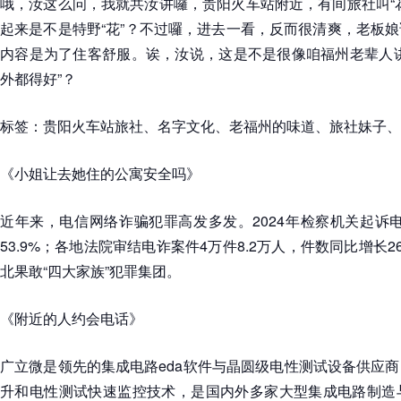
哦，汝这么问，我就共汝讲囉，贵阳火车站附近，有间旅社叫“
起来是不是特野“花”？不过囉，进去一看，反而很清爽，老板
内容是为了住客舒服。诶，汝说，这是不是很像咱福州老辈人讲
外都得好”？
标签：
贵阳火车站旅社
、
名字文化
、
老福州的味道
、
旅社妹子
、
《小姐让去她住的公寓安全吗》
近年来，电信网络诈骗犯罪高发多发。2024年检察机关起诉电
53.9%；各地法院审结电诈案件4万件8.2万人，件数同比增长2
北果敢“四大家族”犯罪集团。
《附近的人约会电话》
广立微是领先的集成电路eda软件与晶圆级电性测试设备供应
升和电性测试快速监控技术，是国内外多家大型集成电路制造与