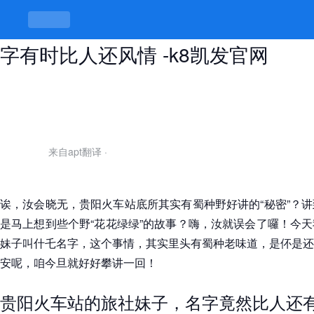
贵阳火车站旅社妹子叫什么名字，名
字有时比人还风情 -k8凯发官网
来自apt翻译
·
诶，汝会晓无，贵阳火车站底所其实有蜀种野好讲的“秘密”？
是马上想到些个野“花花绿绿”的故事？嗨，汝就误会了囉！今
妹子叫什乇名字，这个事情，其实里头有蜀种老味道，是伓是还
安呢，咱今旦就好好攀讲一回！
贵阳火车站的旅社妹子，名字竟然比人还