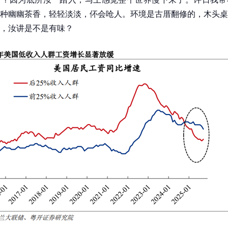
种幽幽茶香，轻轻淡淡，伓会呛人。环境是古厝翻修的，木头桌
，汝讲是不是有味？