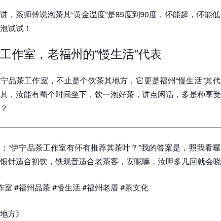
讲，茶师傅说泡茶其“黄金温度”是85度到90度，伓能超，伓能
泡试试！
工作室，老福州的“慢生活”代表
宁品茶工作室，不止是个饮茶其地方，它更是福州“慢生活”其
其，汝能有蜀个时间坐下，饮一泡好茶，讲点闲话，多是种享受
？
：“伊宁品茶工作室有伓有推荐其茶叶？”我的答案是，照我看
银针适合初饮，铁观音适合老茶客，安呢嘛，汝呷多几回就会晓
室 #福州品茶 #慢生活 #福州老厝 #茶文化
地方》