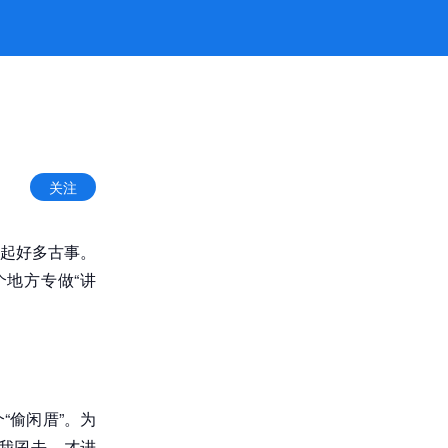
关注
起好多古事。
地方专做“讲
“偷闲厝”。为
我囝去，才进