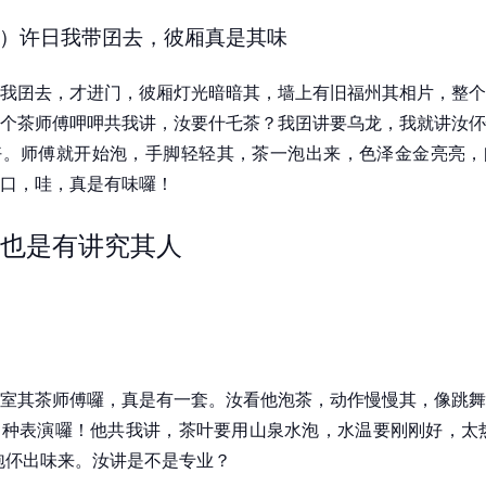
）许日我带囝去，彼厢真是其味
我囝去，才进门，彼厢灯光暗暗其，墙上有旧福州其相片，整个
个茶师傅呷呷共我讲，汝要什乇茶？我囝讲要乌龙，我就讲汝伓
好。师傅就开始泡，手脚轻轻其，茶一泡出来，色泽金金亮亮，
口，哇，真是有味囉！
也是有讲究其人
室其茶师傅囉，真是有一套。汝看他泡茶，动作慢慢其，像跳舞
种表演囉！他共我讲，茶叶要用山泉水泡，水温要刚刚好，太热
泡伓出味来。汝讲是不是专业？