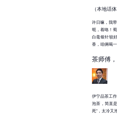
（本地话体
许日嘛，我带
呃，着咯！蜀
白毫银针较
香，咱俩喝一
茶师傅，
伊宁品茶工作
泡茶，简直是
死”，太冷又