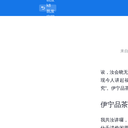
k8
伊宁品茶工作室，茶里茶外有讲究 -
凯发
官网
首页
来
诶，汝会晓无
现今人讲起
究”。伊宁品
伊宁品茶
我共汝讲囉，
什乇讲偷闲