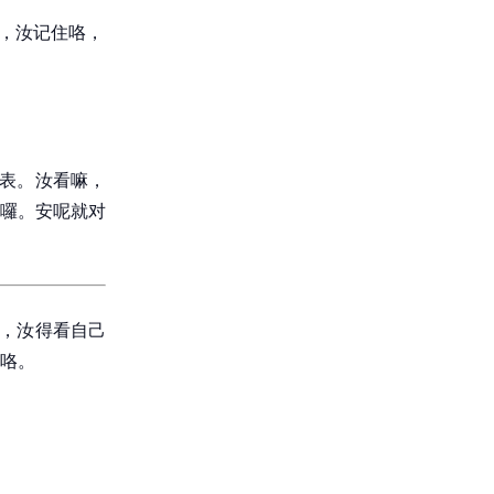
低，汝记住咯，
代表。汝看嘛，
囉。安呢就对
囉，汝得看自己
咯。