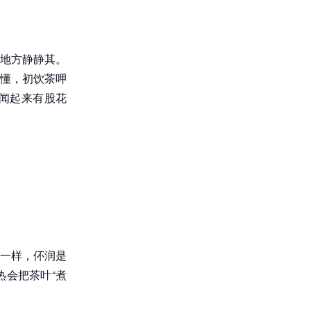
地方静静其。
懂，初饮茶呷
闻起来有股花
一样，伓润是
会把茶叶“煮