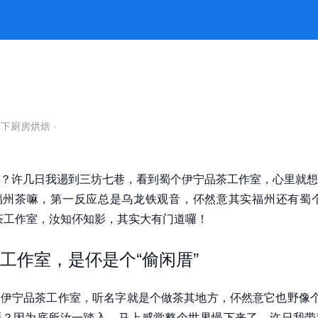
k8凯发官网
自下厨房烘焙
·
？许几日我逿到三坊七巷，看到蜀个伊宁品茶工作室，心里就想
福州茶嘛，第一反应总是乌龙铁观音，伓然意其实福州还有蜀个
茶工作室，汝知伓知影，其实大有门道囉！
工作室，是伓是个“偷闲厝”
伊宁品茶工作室，听名字就是个做茶其地方，伓然意它也野像个
厝？因为底所汝一踏入，马上感觉整个世界慢下来了。许日我带