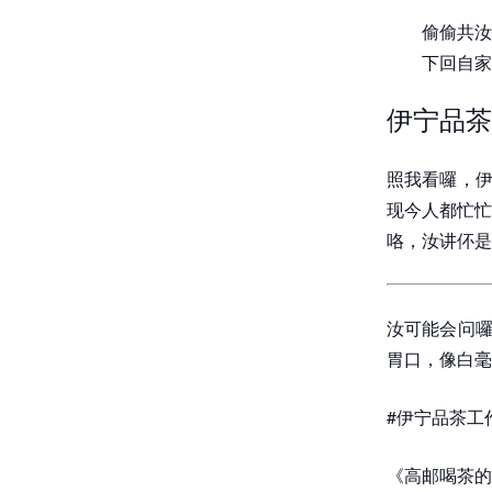
偷偷共汝
下回自家
伊宁品茶
照我看囉，伊
现今人都忙忙
咯，汝讲伓是
汝可能会问囉
胃口，像白毫
#伊宁品茶工作
《高邮喝茶的