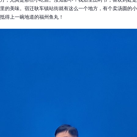
里的美味。宿迁耿车镇站街就有这么一个地方，有个卖汤圆的小
抵得上一碗地道的福州鱼丸！