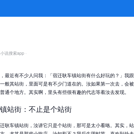
外总有惊喜 -k8凯发官网
小说搜索app
·
，最近有不少人问我：「宿迁耿车镇站街有什么好玩的？」我跟
一般其站街，里面可是有不少门道在的。汝如果第一次去，会被
普通个地方。其实啊，里头有些很有趣的代志等着汝去发现。
镇站街：不止是个站街
迁耿车镇站街，汝讲它只是个站街，那可是太小看咯。其实，站
方，尤其是那些小吃店。汝知影不？我后生囝时节，喜欢到处走