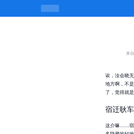
宿迁耿车镇站街有什么好玩的，厝里厝
来自
诶，汝会晓无
地方啊，不是
了，觉得就是
宿迁耿车
这介嘛……宿
多隐藏的好地