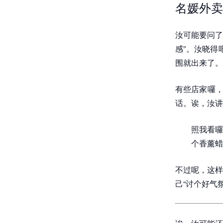
名媛外卖
汝可能要问了
感”。汝晓得
围就出来了。
有些店家囉，
话。诶，汝讲
照我看囉
个香薰蜡
不过呢，这样
己“讨个好气