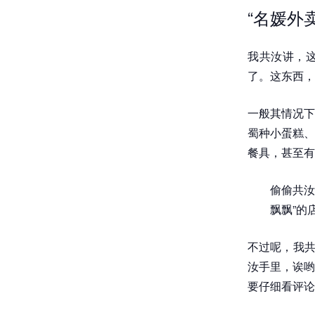
“名媛外
我共汝讲，这
了。这东西，
一般其情况下
蜀种小蛋糕、
餐具，甚至有
偷偷共汝
飘飘”的
不过呢，我共
汝手里，诶哟
要仔细看评论