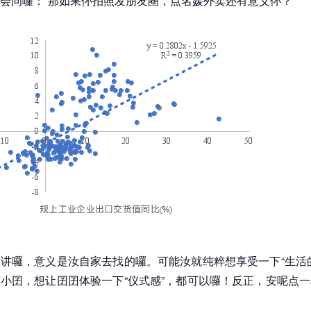
会问囉：“那如果伓拍照发朋友圈，点名媛外卖还有意义伓？”
讲囉，意义是汝自家去找的囉。可能汝就纯粹想享受一下“生活
小囝，想让囝囝体验一下“仪式感”，都可以囉！反正，安呢点