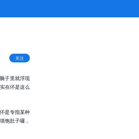
关注
，脑子里就浮现
实在伓是这么
实伓是专指某种
填饱肚子囉，