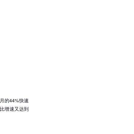
月的44%快速
同比增速又达到