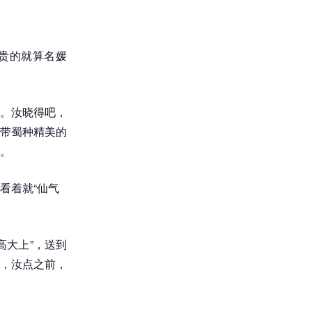
贵的就算名媛
。汝晓得吧，
带蜀种精美的
。
看着就“仙气
高大上”，送到
，汝点之前，