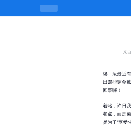
美团怎么点名媛外卖呢，唔是吃饭，是
来
诶，汝最近有
出蜀些穿金戴
回事囉！
着咯，许日我
餐点，而是蜀
是为了“享受