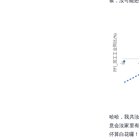
诶，汝可能还
哈哈，我共汝
意会汝家里有
伓算白花囉！