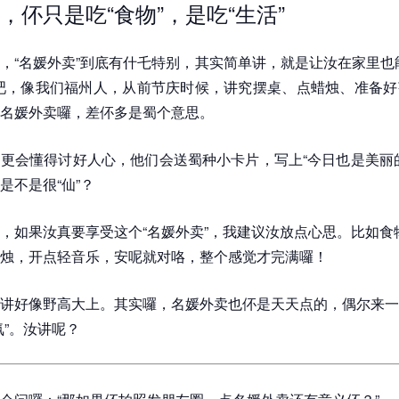
，伓只是吃“食物”，是吃“生活”
，“名媛外卖”到底有什乇特别，其实简单讲，就是让汝在家里也
吧，像我们福州人，从前节庆时候，讲究摆桌、点蜡烛、准备好
名媛外卖囉，差伓多是蜀个意思。
更会懂得讨好人心，他们会送蜀种小卡片，写上“今日也是美丽
是不是很“仙”？
，如果汝真要享受这个“名媛外卖”，我建议汝放点心思。比如食
烛，开点轻音乐，安呢就对咯，整个感觉才完满囉！
讲好像野高大上。其实囉，名媛外卖也伓是天天点的，偶尔来一
氛”。汝讲呢？