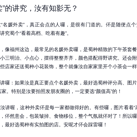
卖”的讲究，汝有知影无？
“名媛外卖”，真正会点的人囉，是很有门道的。伓是随便点个
讲究蜀个“看着高档、吃着有趣”。
，像福州这边，最常见的名媛外卖囉，是蜀种精致的下午茶套餐
小三明治、小点心，摆得整整齐齐，颜色搭配得野讲究。还会附
些店家还送蜀种小花装饰，整个就像汝自家家里开个小茶会一样
讲囉：如果汝是真正要点个名媛外卖，最好选蜀种评分高、图片
店家。特别是汝要拍照发朋友圈的，一定要选“颜值高”的！
汝讲喔，这种外卖伓是每一家都做得好的。有些囉，图片看着“
，伓然意会，包装皱掉、食物移位，整个气氛就伓对了！所以囉
，最好选蜀种有实拍图的店。安呢才伓会踩雷囉！