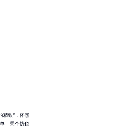
的精致”，伓然
一单，蜀个钱也