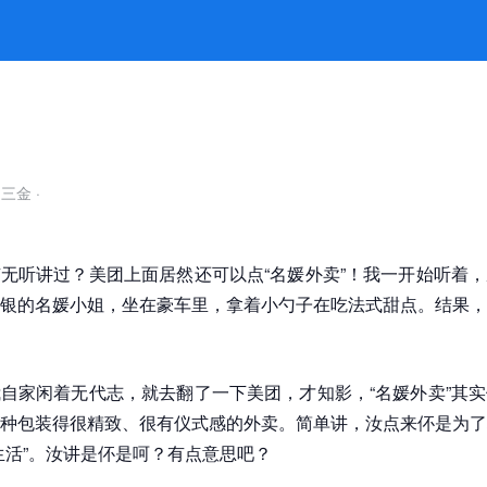
吃气氛囉~ -k8凯发官网
自三金
·
无听讲过？美团上面居然还可以点“名媛外卖”！我一开始听着
银的名媛小姐，坐在豪车里，拿着小勺子在吃法式甜点。结果，
自家闲着无代志，就去翻了一下美团，才知影，“名媛外卖”其
种包装得很精致、很有仪式感的外卖。简单讲，汝点来伓是为了
生活”。汝讲是伓是呵？有点意思吧？