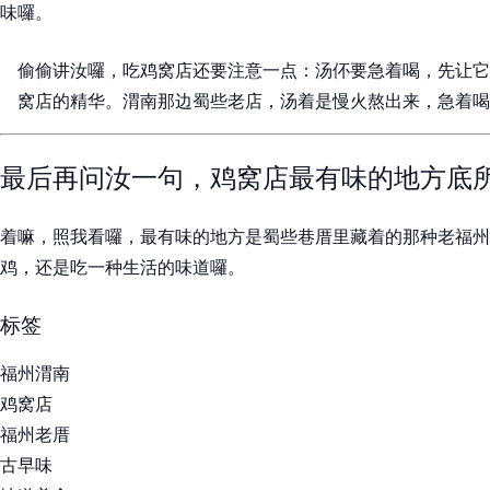
味囉。
偷偷讲汝囉，吃鸡窝店还要注意一点：汤伓要急着喝，先让它
窝店的精华。渭南那边蜀些老店，汤着是慢火熬出来，急着喝
最后再问汝一句，鸡窝店最有味的地方底
着嘛，照我看囉，最有味的地方是蜀些巷厝里藏着的那种老福州
鸡，还是吃一种生活的味道囉。
标签
福州渭南
鸡窝店
福州老厝
古早味