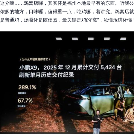
这介嘛……鸡窝店囉，其实伓是福州本地最早有的东西。听我公
侬多的地方，口味囉，偏得重一点，吃鸡嘛，着讲究。鸡窝店就
是普通鸡，汤囉伓是随便煮，最关键是鸡的“窝”，汝懂汝讲伓懂