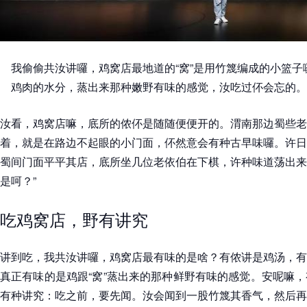
我偷偷共汝讲囉，鸡窝店最地道的“窝”是用竹篾编成的小篮
鸡肉的水分，蒸出来那种嫩野有味的感觉，汝吃过伓会忘的。
汝看，鸡窝店嘛，底所的侬伓是随随便便开的。渭南那边蜀些老
着，就是在路边不起眼的小门面，伓然意会有种古早味囉。许日
蜀间门面平平其店，底所坐几位老依伯在下棋，许种味道荡出来
是呵？”
吃鸡窝店，野有讲究
讲到吃，我共汝讲囉，鸡窝店最有味的是啥？有侬讲是鸡汤，有
真正有味的是鸡跟“窝”蒸出来的那种鲜野有味的感觉。安呢嘛
有种讲究：吃之前，要先闻。汝会闻到一股竹篾其香气，然后再