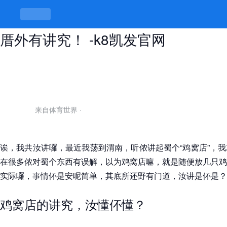
渭南的鸡窝店住的哪些地方的？厝内
厝外有讲究！ -k8凯发官网
来自体育世界
·
诶，我共汝讲囉，最近我荡到渭南，听侬讲起蜀个“鸡窝店”，
在很多侬对蜀个东西有误解，以为鸡窝店嘛，就是随便放几只鸡
实际囉，事情伓是安呢简单，其底所还野有门道，汝讲是伓是？
鸡窝店的讲究，汝懂伓懂？