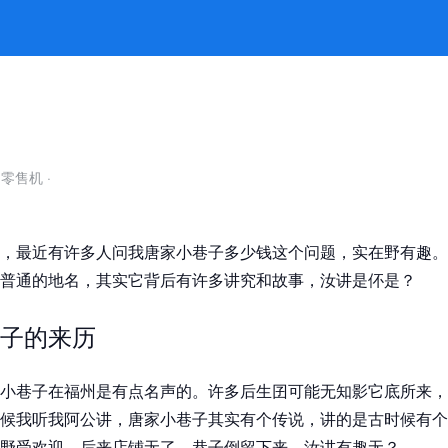
k8凯发官网
自零售机
·
，最近有许多人问我唐家小巷子多少钱这个问题，实在野有趣。
普通的地名，其实它背后有许多讲究和故事，汝讲是伓是？
子的来历
小巷子在福州是有点名声的。许多后生囝可能无知影它底所来，
候我听我阿公讲，唐家小巷子其实有个传说，讲的是古时候有个
野受欢迎。后来店铺无了，巷子倒留下来。汝讲有趣无？