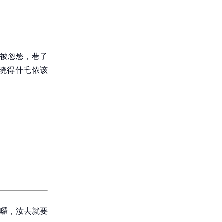
被忽悠，巷子
晓得什乇侬该
囉，汝去就要