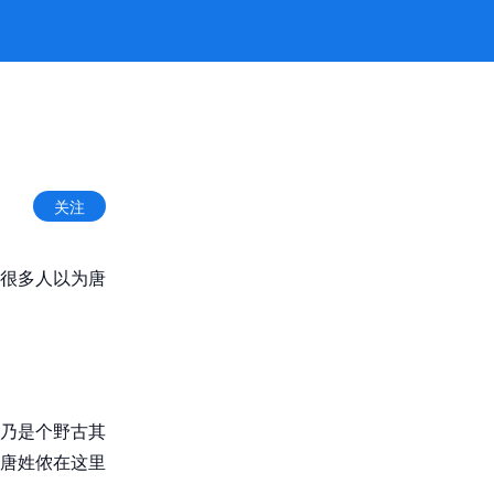
关注
很多人以为唐
乃是个野古其
唐姓侬在这里