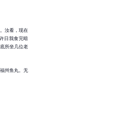
。汝看，现在
许日我食完暗
底所坐几位老
福州鱼丸。无