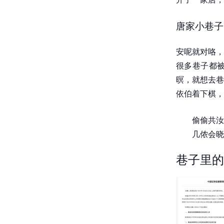
唐家小巷子
安呢就对咯，
很多巷子都
暝，就想去巷
依伯着下棋，
偷偷共汝
几侬会晓
巷子里的