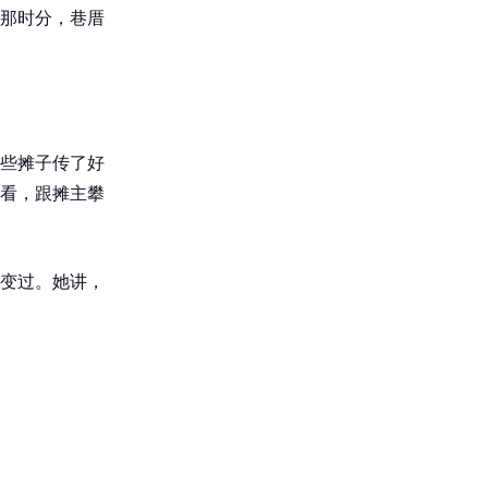
那时分，巷厝
些摊子传了好
看，跟摊主攀
变过。她讲，