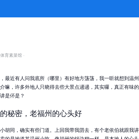
深处有故事 -k8凯发官网
自体育素菜馆
·
，最近有人问我底所（哪里）有好地方荡荡，我一听就想到温州
介嘛，许多外地人只晓得去些大景点逿逿，其实囉，真正有味的
讲是伓是？
的秘密，老福州的心头好
小胡同，确实有些门道。上回我带我囝去，有个老依伯就跟我讲
卖的是地道其温州小吃，像福州的锅边糊一样，是本地人的心头