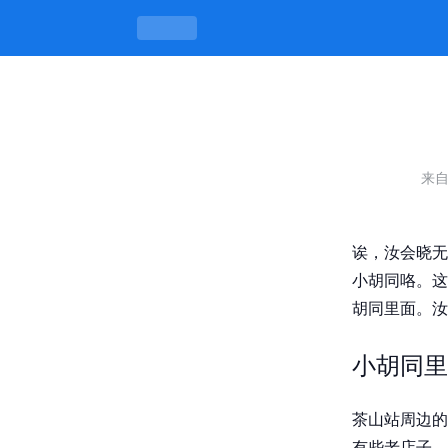
温州瓯海茶山站街小胡同哪个好，胡同
来
诶，汝会晓无
小胡同咯。这
胡同里面。汝
小胡同里
茶山站周边的
有些老店子，