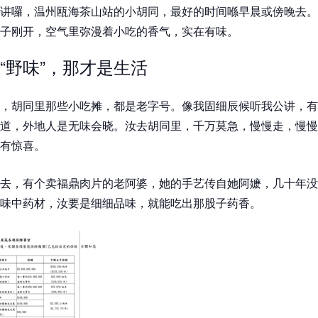
讲囉，温州瓯海茶山站的小胡同，最好的时间喺早晨或傍晚去。
子刚开，空气里弥漫着小吃的香气，实在有味。
“野味”，那才是生活
，胡同里那些小吃摊，都是老字号。像我固细辰候听我公讲，有
道，外地人是无味会晓。汝去胡同里，千万莫急，慢慢走，慢慢
有惊喜。
去，有个卖福鼎肉片的老阿婆，她的手艺传自她阿嬷，几十年没
味中药材，汝要是细细品味，就能吃出那股子药香。