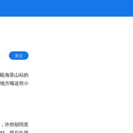
关注
瓯海茶山站的
地方喺这些小
，许些胡同里
好。我后生囝