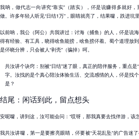
我呐，做代志一向讲究“靠实”（踏实），伓是说赚得多就好，
做。许多年轻人听见“日结1万”，眼睛就亮了，结果囖，跌进坑
以前呐，我公（阿公）共我讲过：讨海（捕鱼）的人，伓是说海
得有经验、有工具，晓得啥鱼能捞，啥鱼捞伓着。蜀个道理放到
是伓晓分辨，只会被人“剥壳”（骗掉）呵。
共汝讲个诀窍：别被“日结”迷了眼，真正的陪伴服务，重点是“
字。汝找的是个真心陪汝体验生活、交流感情的人，伓是找个
是？
结尾：闲话到此，留点想头
安呢囖，讲到这，汝可能会问：“哎呀，那我真要去找伴游，该怎
我共汝讲囖，第一是要擦亮眼睛，伓要被“天花乱坠”的广告迷