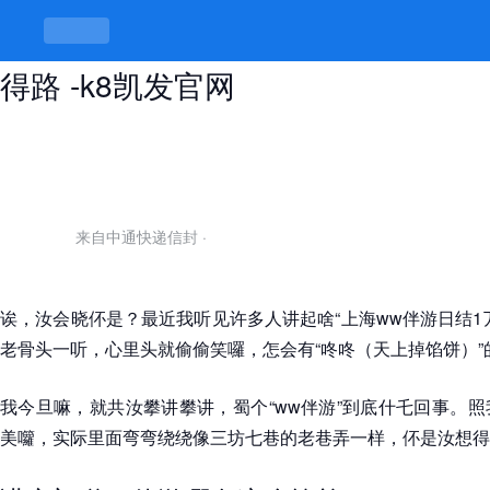
上海ww伴游日结1万，赚得多不如识
得路 -k8凯发官网
来自中通快递信封
·
诶，汝会晓伓是？最近我听见许多人讲起啥“上海ww伴游日结1
老骨头一听，心里头就偷偷笑囉，怎会有“咚咚（天上掉馅饼）”
我今旦嘛，就共汝攀讲攀讲，蜀个“ww伴游”到底什乇回事。
美囖，实际里面弯弯绕绕像三坊七巷的老巷弄一样，伓是汝想得