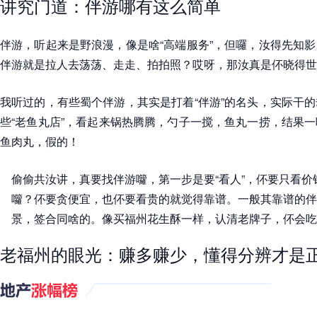
讲究门道：伴游哪有这么简单
伴游，听起来是野浪漫，像是啥“高端服务”，但囉，汝得先知
伴游就是拉人去荡荡、走走、拍拍照？哎呀，那汝真是伓晓得世
我听过的，有些蜀个伴游，其实是打着“伴游”的名头，实际干
些“老鱼丸店”，看起来锅热腾腾，勺子一搅，鱼丸一捞，结果
鱼肉丸，假的！
偷偷共汝讲，真要找伴游囖，第一步是要“看人”，伓要只看
囖？伓要贪便宜，也伓要看贵的就觉得靠谱。一般其靠谱的伴
景，签合同啥的。像买福州花生酥一样，认清老牌子，伓会吃
老福州的眼光：赚多赚少，懂得分辨才是