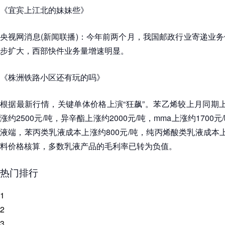
《宜宾上江北的妹妹些》
央视网消息(新闻联播)：今年前两个月，我国邮政行业寄递业
步扩大，西部快件业务量增速明显。
《株洲铁路小区还有玩的吗》
根据最新行情，关键单体价格上演“狂飙”。苯乙烯较上月同期上涨
涨约2500元/吨，异辛酯上涨约2000元/吨，mma上涨约170
液端，苯丙类乳液成本上涨约800元/吨，纯丙烯酸类乳液成本上
料价格核算，多数乳液产品的毛利率已转为负值。
热门排行
1
2
3