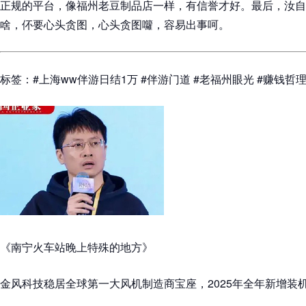
正规的平台，像福州老豆制品店一样，有信誉才好。最后，汝自
啥，伓要心头贪图，心头贪图囖，容易出事呵。
标签：#上海ww伴游日结1万 #伴游门道 #老福州眼光 #赚钱哲理
《南宁火车站晚上特殊的地方》
金风科技稳居全球第一大风机制造商宝座，2025年全年新增装机2