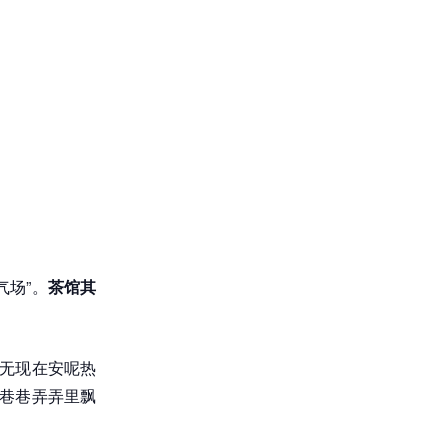
气场”。
茶馆其
还无现在安呢热
着巷巷弄弄里飘