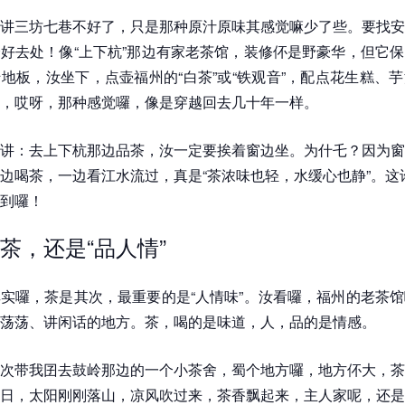
讲三坊七巷不好了，只是那种原汁原味其感觉嘛少了些。要找安
好去处！像“上下杭”那边有家老茶馆，装修伓是野豪华，但它
地板，汝坐下，点壶福州的“白茶”或“铁观音”，配点花生糕、
，哎呀，那种感觉囉，像是穿越回去几十年一样。
讲：去上下杭那边品茶，汝一定要挨着窗边坐。为什乇？因为窗
边喝茶，一边看江水流过，真是“茶浓味也轻，水缓心也静”。这
到囉！
茶，还是“品人情”
实囉，茶是其次，最重要的是“人情味”。汝看囉，福州的老茶
荡荡、讲闲话的地方。茶，喝的是味道，人，品的是情感。
次带我囝去鼓岭那边的一个小茶舍，蜀个地方囉，地方伓大，茶
日，太阳刚刚落山，凉风吹过来，茶香飘起来，主人家呢，还是