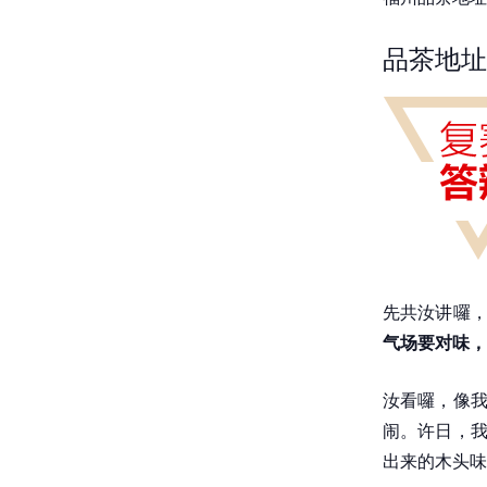
品茶地址
先共汝讲囉，
气场要对味，
汝看囉，像我
闹。许日，我
出来的木头味