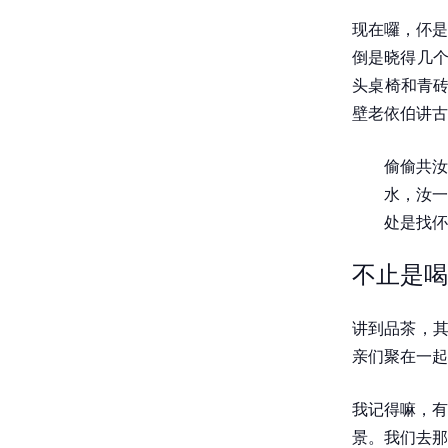
现在囉，伓是
倒是晓得几个
头桌椅和青砖
壁老依伯讲古
偷偷共汝
水，汝一
处是找伓
不止是喝
讲到品茶，其
亲们聚在一起
我记得嘛，有
景。我们去那