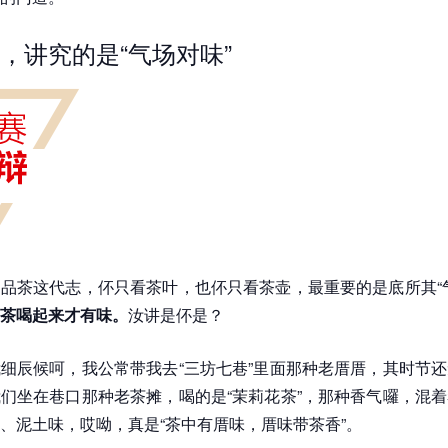
，讲究的是“气场对味”
品茶这代志，伓只看茶叶，也伓只看茶壶，最重要的是底所其“
茶喝起来才有味。
汝讲是伓是？
细辰候呵，我公常带我去“三坊七巷”里面那种老厝厝，其时节
们坐在巷口那种老茶摊，喝的是“茉莉花茶”，那种香气囉，混
、泥土味，哎呦，真是“茶中有厝味，厝味带茶香”。