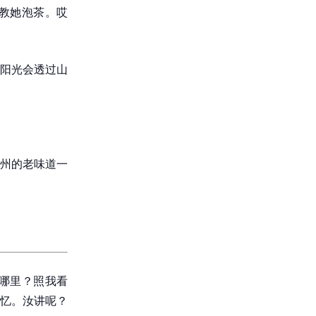
教她泡茶。哎
阳光会透过山
州的老味道一
哪里？照我看
忆。汝讲呢？