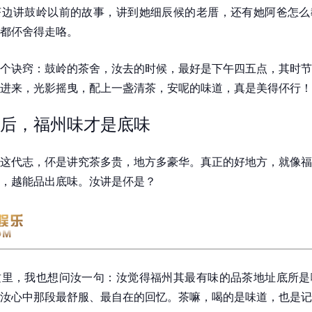
茶边讲鼓岭以前的故事，讲到她细辰候的老厝，还有她阿爸怎么
都伓舍得走咯。
个诀窍：鼓岭的茶舍，汝去的时候，最好是下午四五点，其时节
进来，光影摇曳，配上一盏清茶，安呢的味道，真是美得伓行！
后，福州味才是底味
这代志，伓是讲究茶多贵，地方多豪华。真正的好地方，就像福
，越能品出底味。汝讲是伓是？
这里，我也想问汝一句：汝觉得福州其最有味的品茶地址底所是
汝心中那段最舒服、最自在的回忆。茶嘛，喝的是味道，也是记