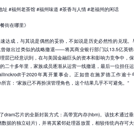
地址 #福州老茶馆 #福州味道 #茶香与人情 #老福州的闲话
餐街在哪里》
速达成，与其说是偶然的妥协，不如说是历史必然性的兑现。早
曾做出过类似的战略撤退——将其商业银行部门以13.5亿英
理层已经意识到，在与美国金融巨头的资本和影响力竞争中，保
的二十多年里，家族成员逐渐从运营一线撤退，最后一位担任运
p mallinckrodt于2020年离开董事会。正如曾在施罗德工作
 buxton所言：“家族已不再扮演管理角色，这个结果几乎不可避免。”
生了dram芯片的全新封装方式：高带宽内存(hbm)。该技术通过
储数据的独立硅片)，并将其紧邻处理器放置，相较传统内存可