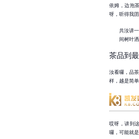
依姆，边泡
呀，听得我囝
共汝讲一
间树叶洒
茶品到最
汝看囉，品茶
样，越是简单
哎呀，讲到
囉，可能就是