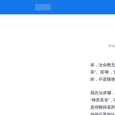
品茶地址无数，茶香味里有故事 -k
来
诶，汝会晓无
茶”。哎呦
的，伓是随便
我共汝讲囉，
“禅意茶舍”
是得晓得底所
福州品茶地址