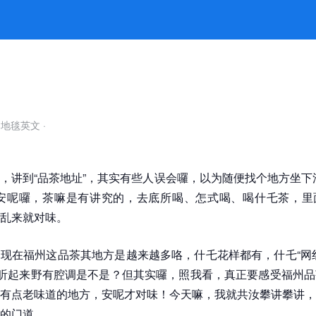
8凯发官网
自地毯英文
·
，讲到“品茶地址”，其实有些人误会囉，以为随便找个地方坐下
，安呢囉，茶嘛是有讲究的，去底所喝、怎式喝、喝什乇茶，里
乱来就对味。
现在福州这品茶其地方是越来越多咯，什乇花样都有，什乇“网
，听起来野有腔调是不是？但其实囉，照我看，真正要感受福州
有点老味道的地方，安呢才对味！今天嘛，我就共汝攀讲攀讲，
的门道。