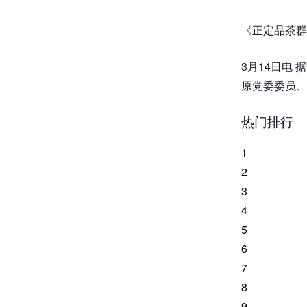
《正定品茶群
3月14日电
原党委委员、
热门排行
1
2
3
4
5
6
7
8
9