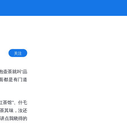
关注
泡壶茶就叫“品
面都是有门道
红茶馆”、什乇
品茶其味，汝还
讲点我晓得的