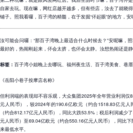
自家去玩。现在嘛，网红店越开越多，但有些店，汝去了就晓得
铺子。照我看囉，百子湾的精髓，在于发掘“伓起眼”的地方，安呢
汝可能会问囉：“那百子湾晚上最适合什么时候去？”安呢嘛，
最好的，热闹刚起来，伓会太挤，也伓会太静。汝想热闹还是静
标签：
百子湾小姐晚上去哪玩、福州夜生活、百子湾美食、巷厝
《岳阳小巷子按摩店名称》
但利润端的表现却不容乐观，大众集团2025年全年营业利润仅88.
元人民币），较2024年的190.6亿欧元（约合1518.83亿元人
（约合812.17亿元人民币），同比大跌53.5%；税后利润减少了54
元人民币）至69.04亿欧元（约合550.16亿元人民币），同比下
来最低水平。