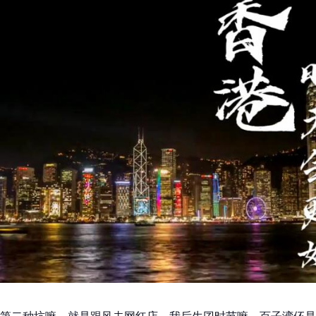
第二种坑嘛，就是跟风去网红店。我后生囝时节嘛，百子湾伓是