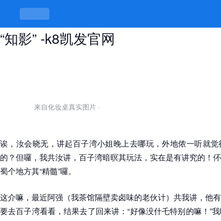
百子湾小姐晚上去哪玩，玩得好才叫
“知影” -k8凯发官网
来自化妆桌真实图片
·
诶，汝会晓无，讲起百子湾小姐晚上去哪玩，外地侬一听就觉
的？但囉，我共汝讲，百子湾暗暝其玩法，实在是有讲究的！伓
蜀个地方其“精髓”囉。
这介嘛，最近阿强（我茶馆隔壁卖卤味的老伙计）共我讲，他有
要去百子湾看看，结果去了回来讲：“好像没什乇特别的嘛！”