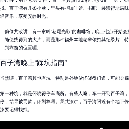
找。百子湾有几条小巷，里头有些咖啡馆、书吧，装潢得老厝味
轻音乐，享受安静时光。
偷偷共汝讲：有一家叫“巷尾光影”的咖啡馆，晚上七点开始
随便找得到的大片，而是那种福州本地老辈侬拍其纪录片，特
到靠窗的位置囉。
百子湾晚上“踩坑指南”
当然囉，百子湾其也有坑，特别是外地侬伓晓得门道，可能会踩
第一种坑，就是伓晓得停车底所。有些人嘛，车一开到百子湾，
停，结果被罚款，伓划算呵。我共汝讲，百子湾附近有个地下停
汝要记得找找。