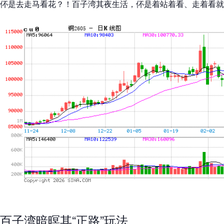
伓是去走马看花？！百子湾其夜生活，伓是着站着看、走着看就
百子湾暗暝其“正路”玩法