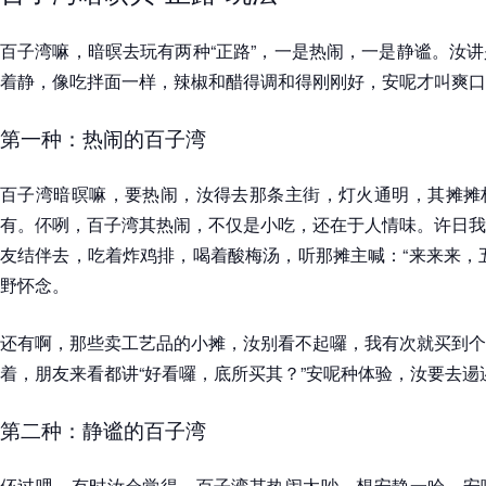
百子湾嘛，暗暝去玩有两种“正路”，一是热闹，一是静谧。汝
着静，像吃拌面一样，辣椒和醋得调和得刚刚好，安呢才叫爽口
第一种：热闹的百子湾
百子湾暗暝嘛，要热闹，汝得去那条主街，灯火通明，其摊摊
有。伓咧，百子湾其热闹，不仅是小吃，还在于人情味。许日我
友结伴去，吃着炸鸡排，喝着酸梅汤，听那摊主喊：“来来来，
野怀念。
还有啊，那些卖工艺品的小摊，汝别看不起囉，我有次就买到个
着，朋友来看都讲“好看囉，底所买其？”安呢种体验，汝要去逿
第二种：静谧的百子湾
伓过哩，有时汝会觉得，百子湾其热闹太吵，想安静一哈，安