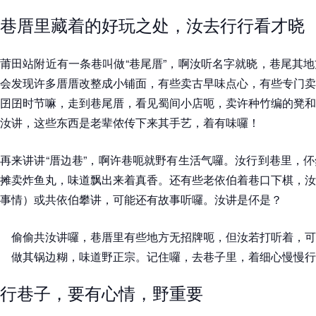
巷厝里藏着的好玩之处，汝去行行看才晓
莆田站附近有一条巷叫做“巷尾厝”，啊汝听名字就晓，巷尾其
会发现许多厝厝改整成小铺面，有些卖古早味点心，有些专门卖
囝囝时节嘛，走到巷尾厝，看见蜀间小店呃，卖许种竹编的凳和
汝讲，这些东西是老辈侬传下来其手艺，着有味囉！
再来讲讲“厝边巷”，啊许巷呃就野有生活气囉。汝行到巷里，
摊卖炸鱼丸，味道飘出来着真香。还有些老依伯着巷口下棋，汝
事情）或共依伯攀讲，可能还有故事听囉。汝讲是伓是？
偷偷共汝讲囉，巷厝里有些地方无招牌呃，但汝若打听着，可
做其锅边糊，味道野正宗。记住囉，去巷子里，着细心慢慢行
行巷子，要有心情，野重要