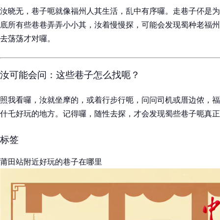
汝晓无，巷子呃就像福州人其生活，乱中有序囉。走巷子伓是为
底所有些巷巷弄弄小小其，汝着慢慢探，可能会发现蜀种老福州
去荡荡才对囉。
汝可能会问：这些巷子怎么找呃？
照我看囉，汝就坐摩的，或着行步行呃，问问司机或厝边侬，福
什乇好玩的地方。记得囉，随性去探，才会发现蜀些巷子呃真正
标签
莆田站附近好玩的巷子在哪里