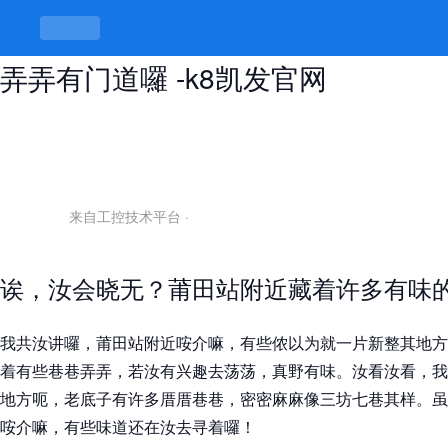
莆田站附近好玩的巷子在哪里，巷巷
弄弄有门道囉 -k8凯发官网
来自工控技术平台
·
诶，汝会晓无？莆田站附近藏着许多有味
我共汝讲囉，莆田站附近咹介嘛，有些侬以为就一片新整其地方
着有些巷巷弄弄，若汝有兴趣去荡荡，真野有味。汝看汝看，我
地方呃，老底子有许多厝厝巷巷，密密麻麻像三坊七巷其样。虽
咹介嘛，有些味道还在汝去寻着囉！