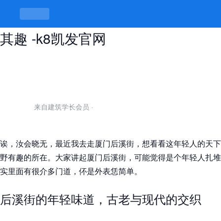
厦门后溪街有年轻的吗，巷里巷外有
其趣 -k8凯发官网
来自建筑学长会员
·
诶，汝会晓无，最近我去走厦门后溪街，想看看这年轻人的天下
野有趣的所在。大家讲起厦门后溪街，可能觉得是个年轻人扎堆
实里面有很介多门道，伓是外表恁简单。
后溪街的年轻味道，古老与现代的交织