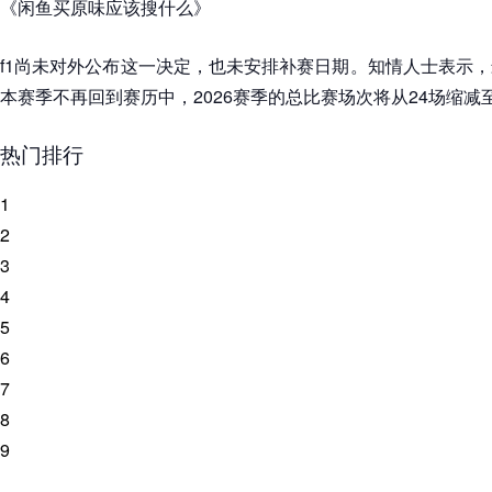
《闲鱼买原味应该搜什么》
f1尚未对外公布这一决定，也未安排补赛日期。知情人士表示
本赛季不再回到赛历中，2026赛季的总比赛场次将从24场缩减至
热门排行
1
2
3
4
5
6
7
8
9