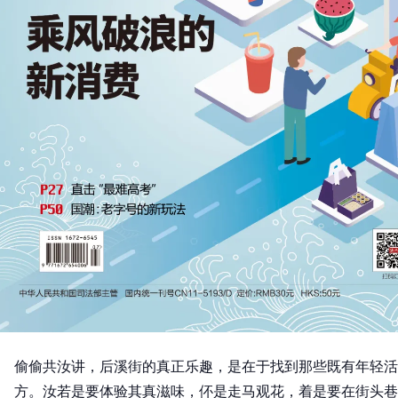
偷偷共汝讲，后溪街的真正乐趣，是在于找到那些既有年轻活
方。汝若是要体验其真滋味，伓是走马观花，着是要在街头巷