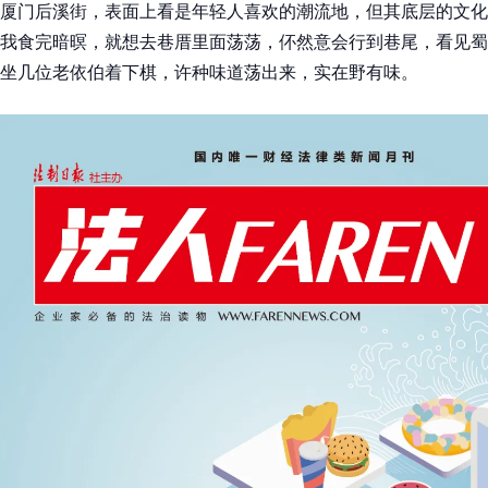
厦门后溪街，表面上看是年轻人喜欢的潮流地，但其底层的文化
我食完暗暝，就想去巷厝里面荡荡，伓然意会行到巷尾，看见蜀
坐几位老依伯着下棋，许种味道荡出来，实在野有味。