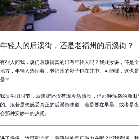
年轻人的后溪街，还是老福州的后溪街？
有些人问我，厦门后溪街真的只有年轻人吗？我共汝讲，伓是全
地方，年轻人热闹着，老福州的影子也在其中。可能囉，这也是
是？
我后生囝时节，后溪街还没有现今恁热闹，但那种混杂的新旧
的。汝若是想感受真正的后溪街味道，着是要在早晨，或者是夜
会那种安静中的热闹。
讲了恁多，汝可能会问：后溪街的真正魅力在哪？照我看囉，魅