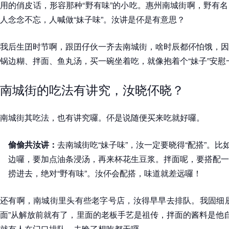
用的俏皮话，形容那种“野有味”的小吃。惠州南城街啊，野有
人念念不忘，人喊做“妹子味”。汝讲是伓是有意思？
我后生囝时节啊，跟囝仔伙一齐去南城街，啥时辰都伓怕饿，因
锅边糊、拌面、鱼丸汤，买一碗坐着吃，就像抱着个“妹子”安
南城街的吃法有讲究，汝晓伓晓？
南城街其吃法，也有讲究囉。伓是说随便买来吃就好囉。
偷偷共汝讲：
去南城街吃“妹子味”，汝一定要晓得“配搭”。
边囉，要加点油条浸汤，再来杯花生豆浆。拌面呢，要搭配一
捞进去，绝对“野有味”。汝伓会配搭，味道就差远囉！
还有啊，南城街里头有些老字号店，汝得早早去排队。我固细辰
面”从解放前就有了，里面的老板手艺是祖传，拌面的酱料是他
就有人在门口排队，去晚了想吃都无囉。