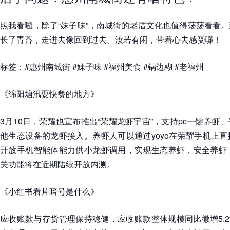
照我看囉，除了“妹子味”，南城街的老厝文化也值得荡荡看看
长了青苔，走进去像回到过去。汝若有闲，带着心去感受囉！
标签：#惠州南城街 #妹子味 #福州美食 #锅边糊 #老福州
《绵阳塘汛耍快餐的地方》
3月10日，荣耀也宣布推出“荣耀龙虾宇宙”，支持pc一键养虾
他生态设备的龙虾接入。养虾人可以通过yoyo在荣耀手机上
开放手机智能体能力供小龙虾调用，实现生态养虾，安全养虾，
关功能将在近期陆续开放内测。
《小红书看片暗号是什么》
应收账款与存货管理保持稳健，应收账款整体规模同比微增5.2%