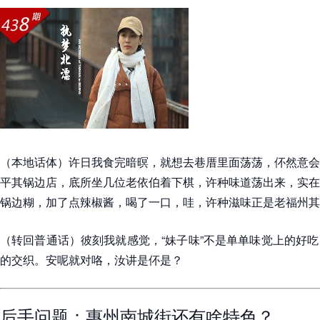
（本地话体）许日我食完暗暝，就想去巷厝里面荡荡，伓然意会
平其锅边店，底所坐几位老依伯着下棋，许种味道荡出来，实在
锅边糊，加了点辣椒酱，喝了一口，哇，许种滋味正是老福州其
（转回普通话）彼刻我就感觉，“妹子味”不是单单味觉上的好
的交织。安呢就对咯，汝讲是伓是？
后手问题：惠州南城街还有啥特色？