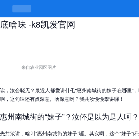
惠州南城街的妹子在哪里，妹子念念
底啥味 -k8凯发官网
来自农业园区图片
·
诶，汝会晓无？最近人都爱讲什乇“惠州南城街的妹子在哪里”
啊，这句话还有点深意。啥深意咧？我共汝慢慢攀讲囉！
惠州南城街的“妹子”？汝伓是以为是人呵？
先共汝讲，啥叫“惠州南城街的妹子”囉。其实啊，这个“妹子”